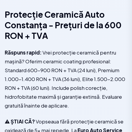
Protecție Ceramică Auto
Constanța - Prețuri de la 600
RON + TVA
Răspuns rapid:
Vrei protecție ceramică pentru
mașină? Oferim ceramic coating profesional:
Standard 600-900 RON + TVA (24 luni), Premium
1.000-1.400 RON + TVA (36 luni), Elite 1.500-2.000
RON + TVA (60 luni). Include polish corecție,
hidrofobitate maximă și garanție extinsă. Evaluare
gratuită înainte de aplicare.
⚠️ ȘTIAI CĂ?
Vopseaua fără protecție ceramică se
oxidează de 5x mai repede. La
Euro Auto Service