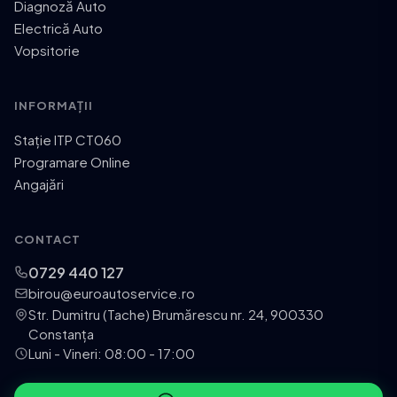
Diagnoză Auto
Electrică Auto
Vopsitorie
INFORMAȚII
Stație ITP CT060
Programare Online
Angajări
CONTACT
0729 440 127
birou@euroautoservice.ro
Str. Dumitru (Tache) Brumărescu nr. 24, 900330
Constanța
Luni - Vineri: 08:00 - 17:00