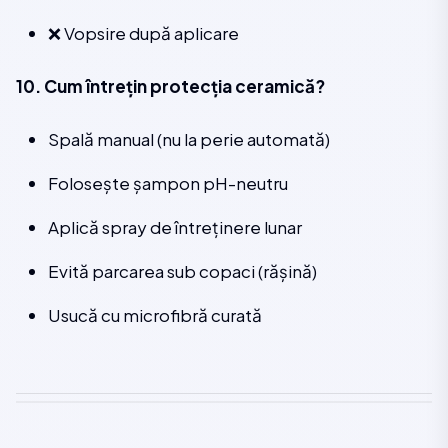
❌ Vopsire după aplicare
10. Cum întrețin protecția ceramică?
Spală manual (nu la perie automată)
Folosește șampon pH-neutru
Aplică spray de întreținere lunar
Evită parcarea sub copaci (rășină)
Usucă cu microfibră curată