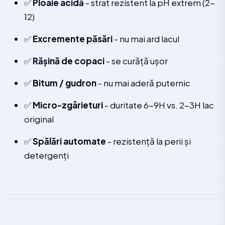
✅
Ploaie acidă
- strat rezistent la pH extrem (2-
12)
✅
Excremente păsări
- nu mai ard lacul
✅
Rășină de copaci
- se curăță ușor
✅
Bitum / gudron
- nu mai aderă puternic
✅
Micro-zgârieturi
- duritate 6-9H vs. 2-3H lac
original
✅
Spălări automate
- rezistență la perii și
detergenți