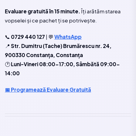
Evaluare gratuită în 15 minute.
Îți arătăm starea
vopselei și ce pachet ți se potrivește.
📞
0729 440 127
| 💬
WhatsApp
📍
Str. Dumitru (Tache) Brumărescu nr. 24,
900330 Constanța, Constanța
🕐
Luni-Vineri 08:00-17:00, Sâmbătă 09:00-
14:00
📅 Programează Evaluare Gratuită