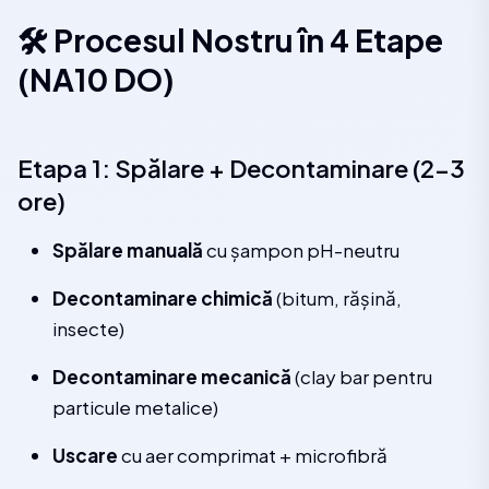
🛠️ Procesul Nostru în 4 Etape
(NA10 DO)
Etapa 1: Spălare + Decontaminare (2-3
ore)
Spălare manuală
cu șampon pH-neutru
Decontaminare chimică
(bitum, rășină,
insecte)
Decontaminare mecanică
(clay bar pentru
particule metalice)
Uscare
cu aer comprimat + microfibră