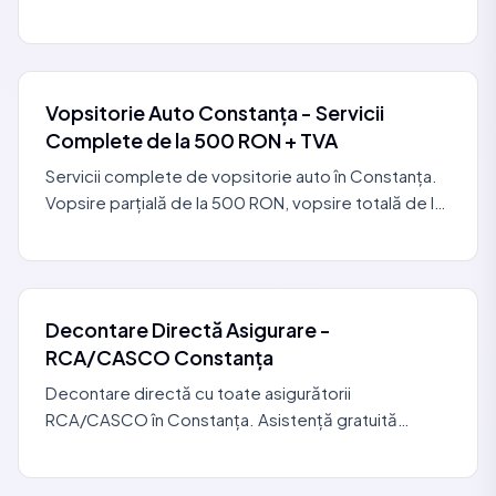
culoare, restaurare completă. Cabină HEPA,
garanție comercială.
Vopsitorie Auto Constanța - Servicii
Complete de la 500 RON + TVA
Servicii complete de vopsitorie auto în Constanța.
Vopsire parțială de la 500 RON, vopsire totală de la
3.000 RON. Cabină HEPA, identificare culoare VIN
Decontare Directă Asigurare -
RCA/CASCO Constanța
Decontare directă cu toate asigurătorii
RCA/CASCO în Constanța. Asistență gratuită
pentru dosarul de daună. Asigurătorul plătește
direct. Alege service-ul