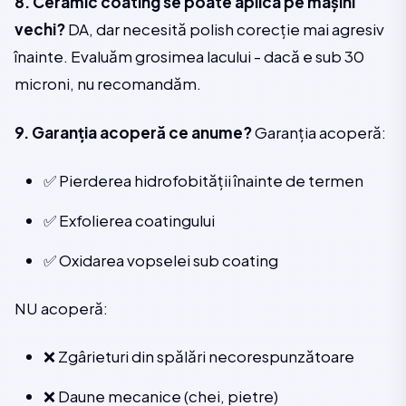
8. Ceramic coating se poate aplica pe mașini
vechi?
DA, dar necesită polish corecție mai agresiv
înainte. Evaluăm grosimea lacului - dacă e sub 30
microni, nu recomandăm.
9. Garanția acoperă ce anume?
Garanția acoperă:
✅ Pierderea hidrofobității înainte de termen
✅ Exfolierea coatingului
✅ Oxidarea vopselei sub coating
NU acoperă:
❌ Zgârieturi din spălări necorespunzătoare
❌ Daune mecanice (chei, pietre)