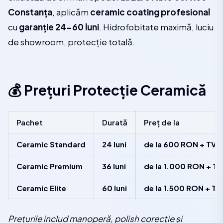
Constanța
, aplicăm
ceramic coating profesional
cu
garanție 24-60 luni
. Hidrofobitate maximă, luciu
de showroom, protecție totală.
💰 Prețuri Protecție Ceramică
Pachet
Durată
Preț de la
Ceramic Standard
24 luni
de la 600 RON + TVA
Ceramic Premium
36 luni
de la 1.000 RON + T
Ceramic Elite
60 luni
de la 1.500 RON + TV
Prețurile includ manoperă, polish corecție și