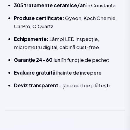
305 tratamente ceramice/an
în Constanța
Produse certificate:
Gyeon, Koch Chemie,
CarPro, C.Quartz
Echipamente:
Lămpi LED inspecție,
micrometru digital, cabină dust-free
Garanție 24-60 luni
în funcție de pachet
Evaluare gratuită
înainte de începere
Deviz transparent
- știi exact ce plătești