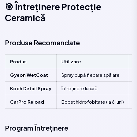
🎯 Întreținere Protecție
Ceramică
Produse Recomandate
Produs
Utilizare
P
Gyeon WetCoat
Spray după fiecare spălare
8
Koch Detail Spray
Întreținere lunară
1
CarPro Reload
Boost hidrofobitate (la 6 luni)
1
Program Întreținere