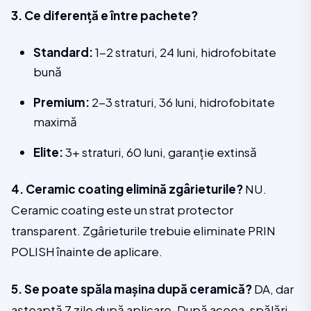
3. Ce diferență e între pachete?
Standard:
1-2 straturi, 24 luni, hidrofobitate
bună
Premium:
2-3 straturi, 36 luni, hidrofobitate
maximă
Elite:
3+ straturi, 60 luni, garanție extinsă
4. Ceramic coating elimină zgârieturile?
NU.
Ceramic coating este un strat protector
transparent. Zgârieturile trebuie eliminate PRIN
POLISH înainte de aplicare.
5. Se poate spăla mașina după ceramică?
DA, dar
așteaptă 7 zile după aplicare. După aceea, spălări