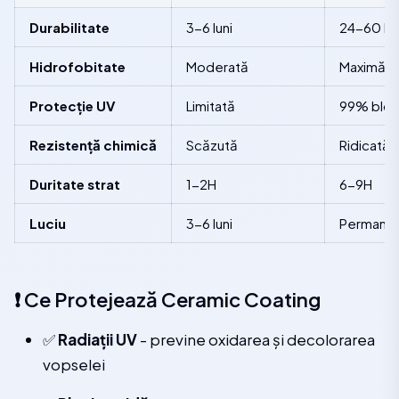
Durabilitate
3-6 luni
24-60 lun
Hidrofobitate
Moderată
Maximă (9
Protecție UV
Limitată
99% bloc
Rezistență chimică
Scăzută
Ridicată 
Duritate strat
1-2H
6-9H
Luciu
3-6 luni
Permanent
❗ Ce Protejează Ceramic Coating
✅
Radiații UV
- previne oxidarea și decolorarea
vopselei