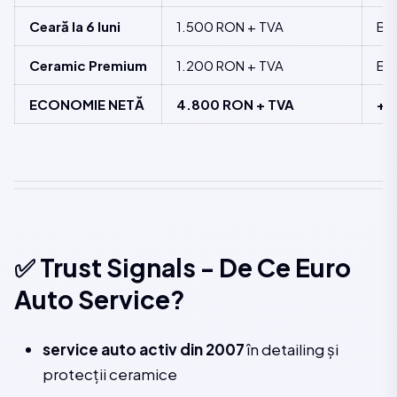
Ceară la 6 luni
1.500 RON + TVA
Bu
Ceramic Premium
1.200 RON + TVA
Ex
ECONOMIE NETĂ
4.800 RON + TVA
+2
✅ Trust Signals - De Ce Euro
Auto Service?
service auto activ din 2007
în detailing și
protecții ceramice