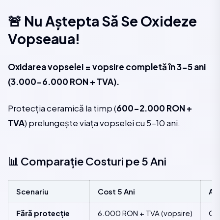
🚨 Nu Aștepta Să Se Oxideze
Vopseaua!
Oxidarea vopselei = vopsire completă în 3-5 ani
(3.000-6.000 RON + TVA).
Protecția ceramică la timp (
600-2.000 RON +
TVA
) prelungește viața vopselei cu 5-10 ani.
📊 Comparație Costuri pe 5 Ani
Scenariu
Cost 5 Ani
As
Fără protecție
6.000 RON + TVA (vopsire)
Oxi