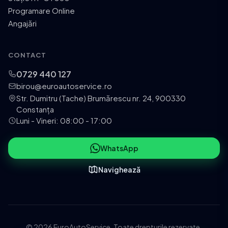
Programare Online
Angajări
CONTACT
0729 440 127
birou@euroautoservice.ro
Str. Dumitru (Tache) Brumărescu nr. 24, 900330
Constanța
Luni - Vineri: 08:00 - 17:00
WhatsApp
Navighează
© 2026 EuroAutoService. Toate drepturile rezervate.