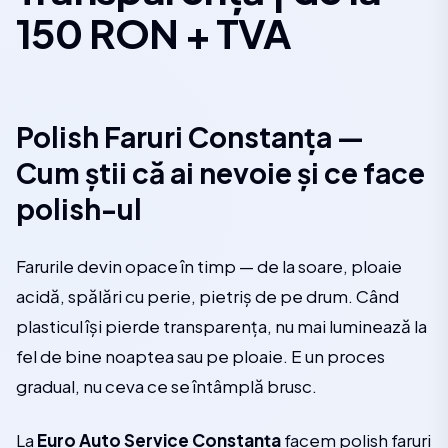
150 RON + TVA
Polish Faruri Constanța —
Cum știi că ai nevoie și ce face
polish-ul
Farurile devin opace în timp — de la soare, ploaie
acidă, spălări cu perie, pietriș de pe drum. Când
plasticul își pierde transparența, nu mai luminează la
fel de bine noaptea sau pe ploaie. E un proces
gradual, nu ceva ce se întâmplă brusc.
La
Euro Auto Service Constanța
facem polish faruri