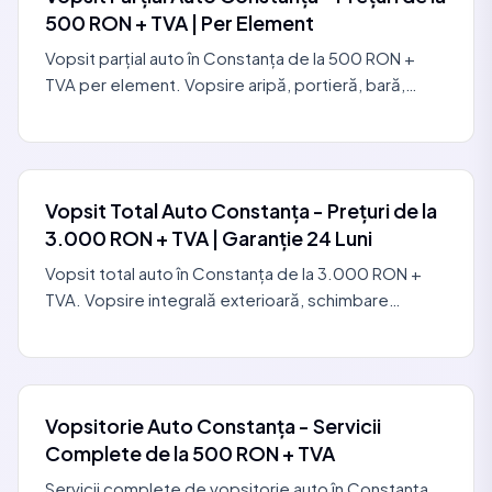
500 RON + TVA | Per Element
Vopsit parțial auto în Constanța de la 500 RON +
TVA per element. Vopsire aripă, portieră, bară,
capotă. Integrare perfectă, garanție 12 luni. 0729
440 127.
Vopsit Total Auto Constanța - Prețuri de la
3.000 RON + TVA | Garanție 24 Luni
Vopsit total auto în Constanța de la 3.000 RON +
TVA. Vopsire integrală exterioară, schimbare
culoare, restaurare completă. Cabină HEPA,
garanție comercială.
Vopsitorie Auto Constanța - Servicii
Complete de la 500 RON + TVA
Servicii complete de vopsitorie auto în Constanța.