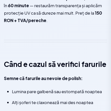
în
60 minute
— restaurăm transparența și aplicăm
protecție UV ca să dureze mai mult. Preț de la
150
RON + TVA/pereche
.
Când e cazul să verifici farurile
Semne că farurile au nevoie de polish:
Lumina pare galbenă sau estompată noaptea
Alți șoferi te claxonează mai des noaptea