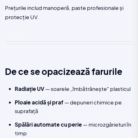
Prețurile includ manoperă, paste profesionale și
protecție UV.
De ce se opacizează farurile
Radiație UV
— soarele „îmbătrânește" plasticul
Ploaie acidă și praf
— depuneri chimice pe
suprafață
Spălări automate cu perie
— microzgârieturi în
timp