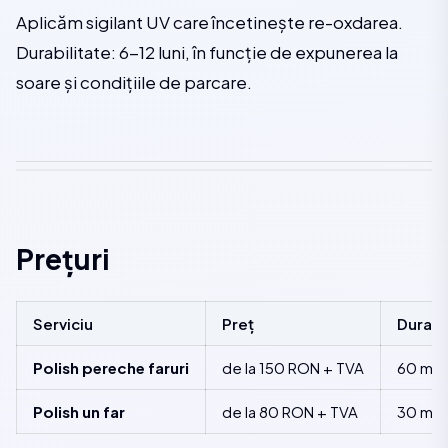
Aplicăm sigilant UV care încetinește re-oxdarea.
Durabilitate: 6-12 luni, în funcție de expunerea la
soare și condițiile de parcare.
Prețuri
Serviciu
Preț
Durată
Polish pereche faruri
de la 150 RON + TVA
60 min
Polish un far
de la 80 RON + TVA
30 min