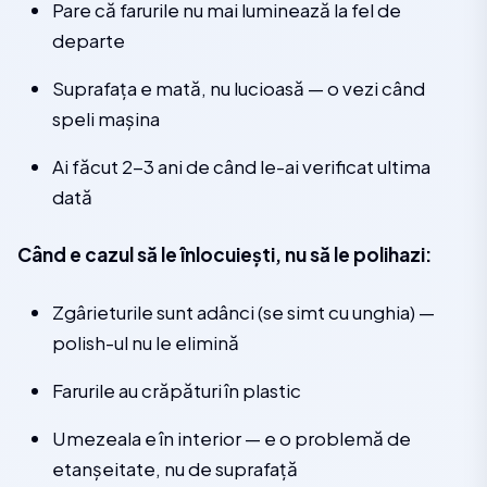
Pare că farurile nu mai luminează la fel de
departe
Suprafața e mată, nu lucioasă — o vezi când
speli mașina
Ai făcut 2-3 ani de când le-ai verificat ultima
dată
Când e cazul să le înlocuiești, nu să le polihazi:
Zgârieturile sunt adânci (se simt cu unghia) —
polish-ul nu le elimină
Farurile au crăpături în plastic
Umezeala e în interior — e o problemă de
etanșeitate, nu de suprafață