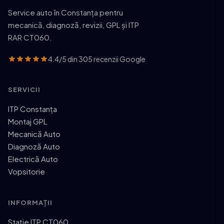
Service auto în Constanța pentru
mecanică, diagnoză, revizii, GPL și ITP
RAR CT060.
4.4/5 din 305 recenzii Google
SERVICII
ITP Constanța
Montaj GPL
Mecanică Auto
Diagnoză Auto
Electrică Auto
Vopsitorie
INFORMAȚII
Stație ITP CT060