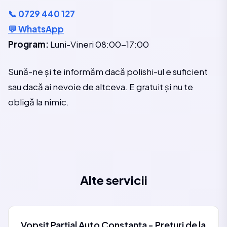
📞 0729 440 127
💬 WhatsApp
Program:
Luni-Vineri 08:00-17:00
Sună-ne și te informăm dacă polishi-ul e suficient
sau dacă ai nevoie de altceva. E gratuit și nu te
obligă la nimic.
Alte servicii
Vopsit Parțial Auto Constanța - Prețuri de la