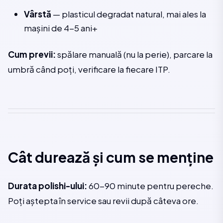
Vârstă
— plasticul degradat natural, mai ales la
mașini de 4-5 ani+
Cum previi:
spălare manuală (nu la perie), parcare la
umbră când poți, verificare la fiecare ITP.
Cât durează și cum se menține
Durata polishi-ului:
60-90 minute pentru pereche.
Poți aștepta în service sau revii după câteva ore.