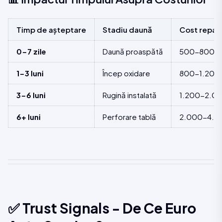
Timp de așteptare
Stadiu daună
Cost repar
0-7 zile
Daună proaspătă
500-800 R
1-3 luni
Încep oxidare
800-1.200 
3-6 luni
Rugină instalată
1.200-2.00
6+ luni
Perforare tablă
2.000-4.0
✅ Trust Signals - De Ce Euro