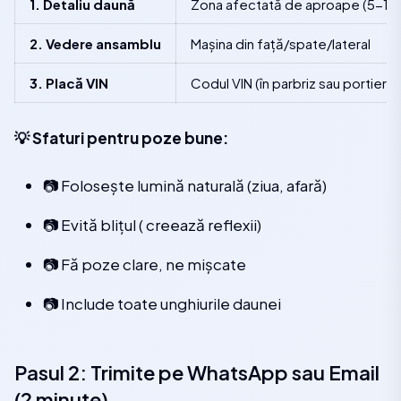
1. Detaliu daună
Zona afectată de aproape (5-10
2. Vedere ansamblu
Mașina din față/spate/lateral
3. Placă VIN
Codul VIN (în parbriz sau portieră)
💡 Sfaturi pentru poze bune:
📷 Folosește lumină naturală (ziua, afară)
📷 Evită blițul ( creează reflexii)
📷 Fă poze clare, ne mișcate
📷 Include toate unghiurile daunei
Pasul 2: Trimite pe WhatsApp sau Email
(2 minute)