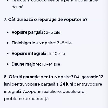
daună
7. Cât durează o reparație de vopsitorie?
Vopsire parțială:
2-3 zile
Tinichigerie + vopsire:
3-5 zile
Vopsire integrală:
5-10 zile
Daune majore:
10-14 zile
8. Oferiți garanție pentru vopsire?
DA,
garanție 12
luni
pentru vopsire parțială și
24 luni
pentru vopsire
integrală. Acoperim exfoliere, decolorare,
probleme de aderență.