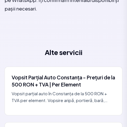
pe WhatsApp. Îți confirmăm intervalul disponibil și
pașii necesari.
Alte servicii
Vopsit Parțial Auto Constanța - Prețuri de la
500 RON + TVA | Per Element
Vopsit parțial auto în Constanța de la 500 RON +
TVA per element. Vopsire aripă, portieră, bară,
capotă. Integrare perfectă, garanție 12 luni. 0729
440 127.