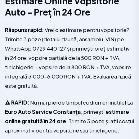
Estimare Online Vopsitorie
Auto - Preț în 24 Ore
Răspuns rapid:
Vrei o estimare pentru vopsitorie?
Trimite 3 poze (detaliu daună, ansamblu, VIN) pe
WhatsApp 0729 440 127 și primești preț estimativ
în 24 ore: vopsire parțială de la 500 RON + TVA,
tinichigerie + vopsire de la 800 RON + TVA, vopsire
integrală 3.000-6.000 RON + TVA. Evaluarea fizică
este gratuită.
⚠️ RAPID:
Nu mai pierde timpul cu drumuri inutile! La
Euro Auto Service Constanța
, primești
estimare
online gratuită în 24 ore
. Trimite 3 poze și afli costul
aproximativ pentru vopsitorie sau tinichigerie.