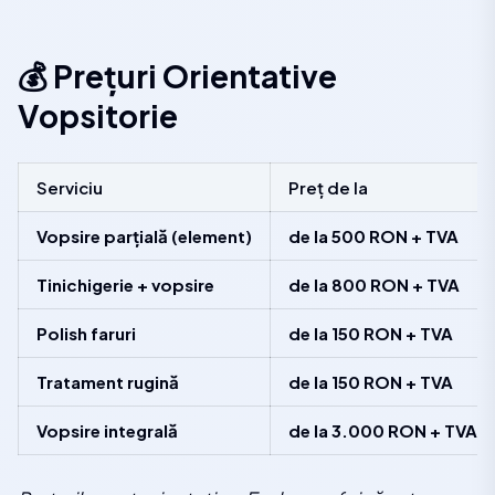
💰 Prețuri Orientative
Vopsitorie
Serviciu
Preț de la
Vopsire parțială (element)
de la 500 RON + TVA
Tinichigerie + vopsire
de la 800 RON + TVA
Polish faruri
de la 150 RON + TVA
Tratament rugină
de la 150 RON + TVA
Vopsire integrală
de la 3.000 RON + TVA