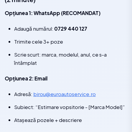
Opțiunea 1: WhatsApp (RECOMANDAT)
Adaugă numărul:
0729 440 127
Trimite cele 3+ poze
Scrie scurt: marca, modelul, anul, ce s-a
întâmplat
Opțiunea 2: Email
Adresă:
birou@euroautoservice.ro
Subiect: “Estimare vopsitorie - [Marca Model]”
Atașează pozele + descriere