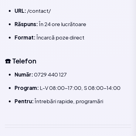
URL:
/contact/
Răspuns:
În 24 ore lucrătoare
Format:
Încarcă poze direct
☎️ Telefon
Număr:
0729 440 127
Program:
L-V 08:00-17:00, S 08:00-14:00
Pentru:
Întrebări rapide, programări