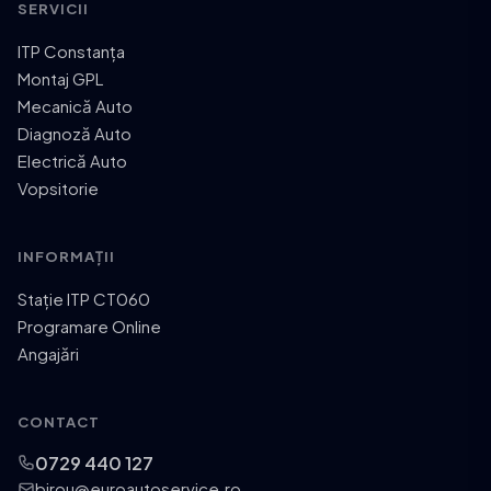
SERVICII
ITP Constanța
Montaj GPL
Mecanică Auto
Diagnoză Auto
Electrică Auto
Vopsitorie
INFORMAȚII
Stație ITP CT060
Programare Online
Angajări
CONTACT
0729 440 127
birou@euroautoservice.ro