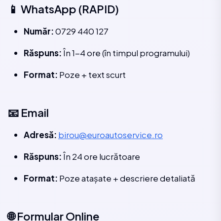
📱 WhatsApp (RAPID)
Număr:
0729 440 127
Răspuns:
În 1-4 ore (în timpul programului)
Format:
Poze + text scurt
📧 Email
Adresă:
birou@euroautoservice.ro
Răspuns:
În 24 ore lucrătoare
Format:
Poze atașate + descriere detaliată
🌐 Formular Online