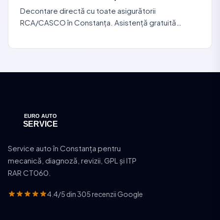
Decontare directă cu toate asigurătorii
RCA/CASCO în Constanța. Asistență gratuită
pentru dosarul de daună. Asigurătorul plătește
direct. Alege service-ul
Service auto în Constanța pentru
mecanică, diagnoză, revizii, GPL și ITP
RAR CT060.
4.4/5 din 305 recenzii Google