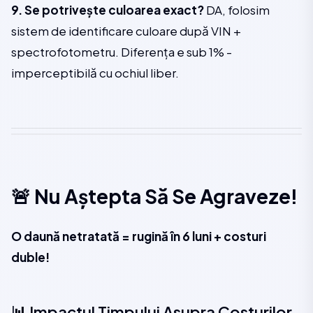
9. Se potrivește culoarea exact?
DA, folosim
sistem de identificare culoare după VIN +
spectrofotometru. Diferența e sub 1% -
imperceptibilă cu ochiul liber.
🚨 Nu Aștepta Să Se Agraveze!
O daună netratată = rugină în 6 luni + costuri
duble!
📊 Impactul Timpului Asupra Costurilor