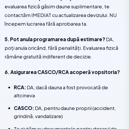
evaluarea fizică găsim daune suplimentare, te
contactăm IMEDIAT cu actualizarea devizului. NU
începem lucrarea fără aprobarea ta.
5. Pot anula programarea după estimare?
DA,
poți anula oricând, fără penalități. Evaluarea fizică
rămâne gratuită indiferent de decizie.
6. Asigurarea CASCO/RCA acoperă vopsitoria?
RCA:
DA, dacă dauna a fost provocată de
altcineva
CASCO:
DA, pentru daune proprii (accident,
grindină, vandalizare)
Te ajutăm cu documentele pentru dosarul de