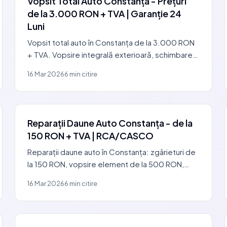
Vopsit Total Auto Constanța - Prețuri
de la 3.000 RON + TVA | Garanție 24
Luni
Vopsit total auto în Constanța de la 3.000 RON
+ TVA. Vopsire integrală exterioară, schimbare
culoare, restaurare completă. Cabină HEPA,
16 Mar 2026
6 min citire
garanție comercială.
Reparații Daune Auto Constanța - de la
150 RON + TVA | RCA/CASCO
Reparații daune auto în Constanța: zgârieturi de
la 150 RON, vopsire element de la 500 RON,
tinichigerie + vopsire de la 800 RON. Asistență
16 Mar 2026
6 min citire
dosar RCA/CASCO.