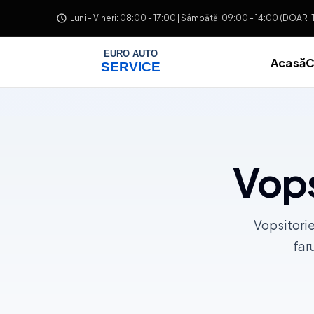
Salt la conținut
Luni - Vineri: 08:00 - 17:00 | Sâmbătă: 09:00 - 14:00 (DOAR 
Acasă
C
Vops
Vopsitorie
far