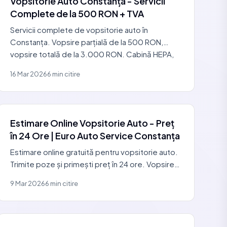
Vopsitorie Auto Constanța - Servicii
Complete de la 500 RON + TVA
Servicii complete de vopsitorie auto în
Constanța. Vopsire parțială de la 500 RON,
vopsire totală de la 3.000 RON. Cabină HEPA,
identificare culoare VIN
16 Mar 2026
6 min citire
Estimare Online Vopsitorie Auto - Preț
în 24 Ore | Euro Auto Service Constanța
Estimare online gratuită pentru vopsitorie auto.
Trimite poze și primești preț în 24 ore. Vopsire
parțială, integrală, tinichigerie. 0729 440 127.
9 Mar 2026
6 min citire