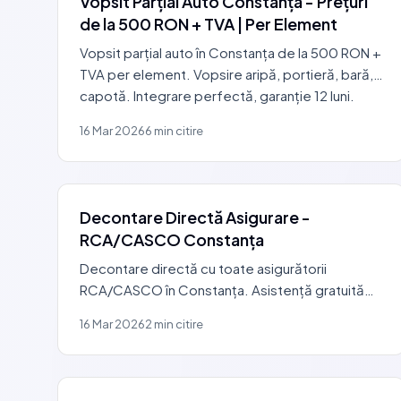
Vopsit Parțial Auto Constanța - Prețuri
de la 500 RON + TVA | Per Element
Vopsit parțial auto în Constanța de la 500 RON +
TVA per element. Vopsire aripă, portieră, bară,
capotă. Integrare perfectă, garanție 12 luni.
0729 440 127.
16 Mar 2026
6 min citire
Decontare Directă Asigurare -
RCA/CASCO Constanța
Decontare directă cu toate asigurătorii
RCA/CASCO în Constanța. Asistență gratuită
pentru dosarul de daună. Asigurătorul plătește
16 Mar 2026
2 min citire
direct. Alege service-ul