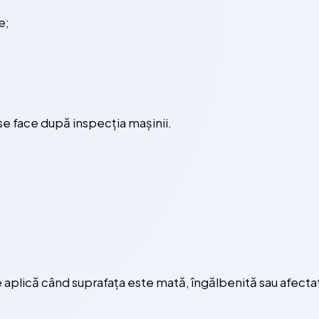
e;
ă se face după inspecția mașinii.
 aplică când suprafața este mată, îngălbenită sau afectat