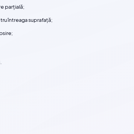
e parțială;
ru întreaga suprafață;
psire;
.