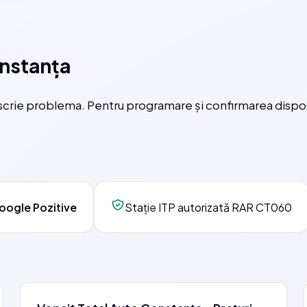
onstanța
crie problema. Pentru programare și confirmarea disponib
oogle Pozitive
Stație ITP autorizată RAR CT060