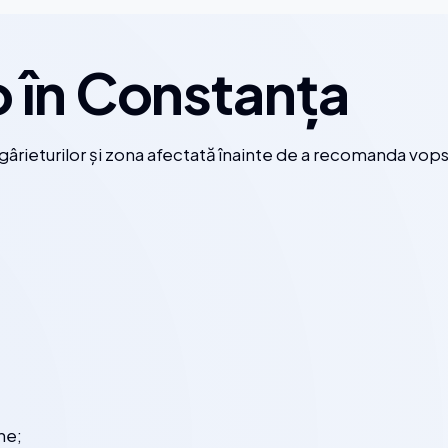
o în Constanța
ieturilor și zona afectată înainte de a recomanda vopsir
ne;