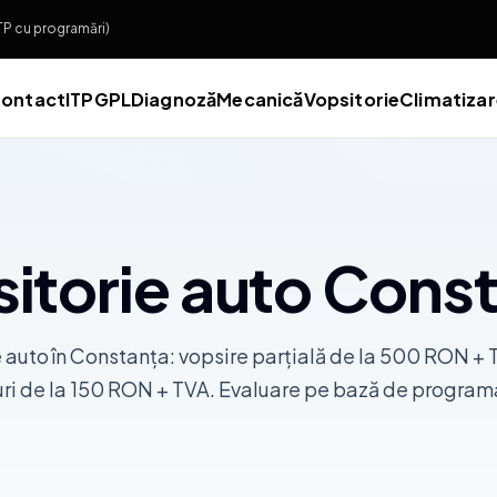
ITP cu programări)
ontact
ITP
GPL
Diagnoză
Mecanică
Vopsitorie
Climatiza
itorie auto Cons
 auto în Constanța: vopsire parțială de la 500 RON + 
uri de la 150 RON + TVA. Evaluare pe bază de program