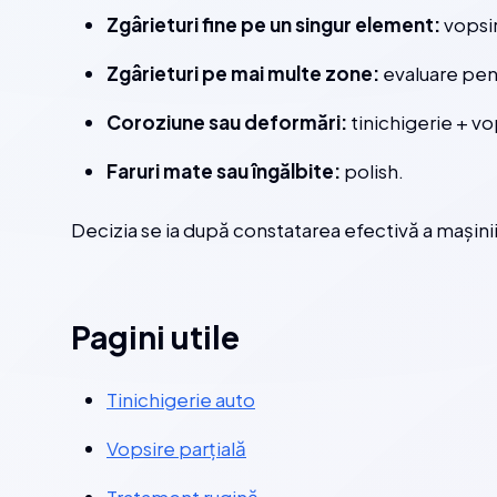
Zgârieturi fine pe un singur element:
vopsir
Zgârieturi pe mai multe zone:
evaluare pent
Coroziune sau deformări:
tinichigerie + vo
Faruri mate sau îngălbite:
polish.
Decizia se ia după constatarea efectivă a mașinii
Pagini utile
Tinichigerie auto
Vopsire parțială