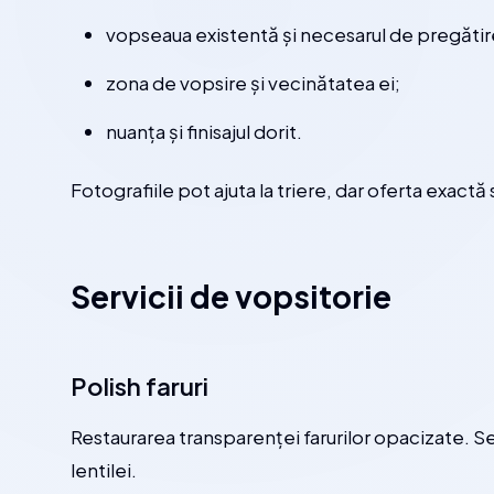
vopseaua existentă și necesarul de pregătir
zona de vopsire și vecinătatea ei;
nuanța și finisajul dorit.
Fotografiile pot ajuta la triere, dar oferta exact
Servicii de vopsitorie
Polish faruri
Restaurarea transparenței farurilor opacizate. Se
lentilei.