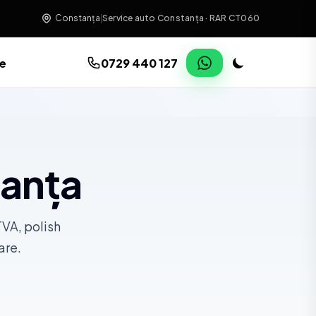
Constanța
|
Service auto Constanța · RAR CT060
re
0729 440 127
tanța
TVA, polish
are.