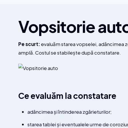
Vopsitorie aut
Pe scurt:
evaluăm starea vopselei, adâncimea zgâr
amplă. Costul se stabilește după constatare.
Ce evaluăm la constatare
adâncimea și întinderea zgârieturilor;
starea tablei și eventualele urme de coroziu