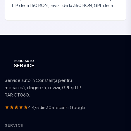
ITP de la 160 RON, revizii de la 350 RON, GPL de la
750 EUR. Deviz gratuit înainte de orice lucrare.
Service auto în Constanța pentru
mecanică, diagnoză, revizii, GPL și ITP
RAR CT060.
4.4/5 din 305 recenzii Google
SERVICII