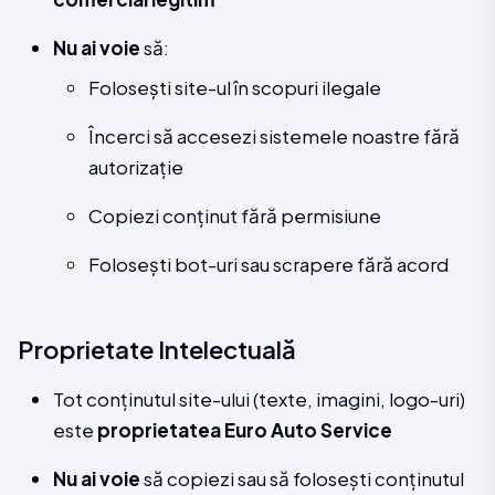
Nu ai voie
să:
Folosești site-ul în scopuri ilegale
Încerci să accesezi sistemele noastre fără
autorizație
Copiezi conținut fără permisiune
Folosești bot-uri sau scrapere fără acord
Proprietate Intelectuală
Tot conținutul site-ului (texte, imagini, logo-uri)
este
proprietatea Euro Auto Service
Nu ai voie
să copiezi sau să folosești conținutul