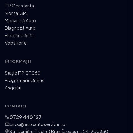
ITP Constanța
Montaj GPL
Mecanică Auto
Diagnoză Auto
Electrică Auto
Vopsitorie
INFORMAȚII
Stație ITP CT060
Programare Online
Angajări
CONTACT
0729 440 127
birou@euroautoservice.ro
Str. Dumitru (Tache) Brumărescu nr. 24, 900330