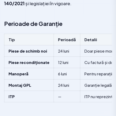
140/2021
și legislației în vigoare.
Perioade de Garanție
Tip
Perioadă
Detalii
Piese de schimb noi
24 luni
Doar piese monta
Piese recondiționate
12 luni
Cu factură și do
Manoperă
6 luni
Pentru reparațiil
Montaj GPL
24 luni
Garanție legală 
ITP
—
ITP nu reprezintă