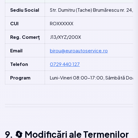
Sediu Social
Str. Dumitru (Tache) Brumărescu nr. 24,
CUI
ROXXXXXX
Reg. Comerț
J13/XYZ/200X
Email
birou@euroautoservice.ro
Telefon
0729 440 127
Program
Luni-Vineri 08:00-17:00, Sâmbătă Doar 
9. 🔄 Modificări ale Termenilor