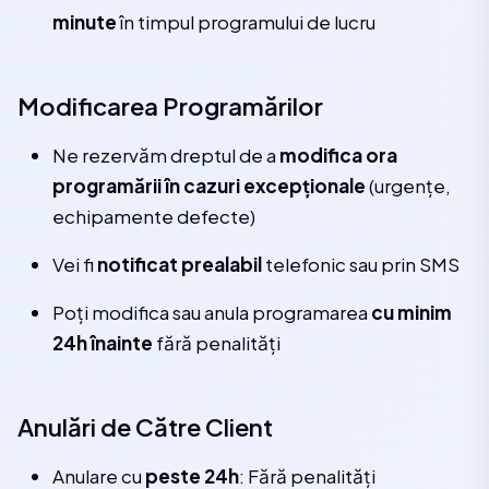
minute
în timpul programului de lucru
Modificarea Programărilor
Ne rezervăm dreptul de a
modifica ora
programării în cazuri excepționale
(urgențe,
echipamente defecte)
Vei fi
notificat prealabil
telefonic sau prin SMS
Poți modifica sau anula programarea
cu minim
24h înainte
fără penalități
Anulări de Către Client
Anulare cu
peste 24h
: Fără penalități