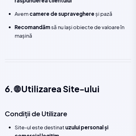
răspunderea clientului
Avem
camere de supraveghere
și pază
Recomandăm
să nu lași obiecte de valoare în
mașină
6. 🌐 Utilizarea Site-ului
Condiții de Utilizare
Site-ul este destinat
uzului personal și
comercial legitim