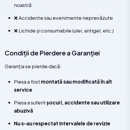
noastră
❌ Accidente sau evenimente neprevăzute
❌ Lichide și consumabile (ulei, antigel, etc.)
Condiții de Pierdere a Garanției
Garanția se pierde dacă:
Piesa a fost
montată sau modificată în alt
service
Piesa a suferit
șocuri, accidente sau utilizare
abuzivă
Nu s-au respectat intervalele de revizie