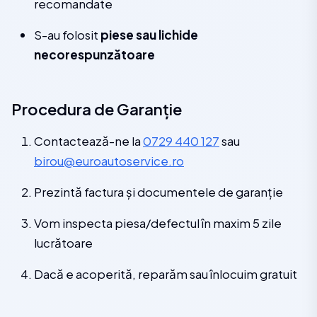
recomandate
S-au folosit
piese sau lichide
necorespunzătoare
Procedura de Garanție
Contactează-ne la
0729 440 127
sau
birou@euroautoservice.ro
Prezintă factura și documentele de garanție
Vom inspecta piesa/defectul în maxim 5 zile
lucrătoare
Dacă e acoperită, reparăm sau înlocuim gratuit