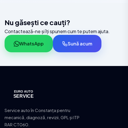
Nu găsești ce cauți?
Contactează-ne și îți spunem cum te putem ajuta.
WhatsApp
Sună acum
Service auto în Constanța pentru
mecanică, diagnoză, revizii, GPL și ITP
RAR CT060.