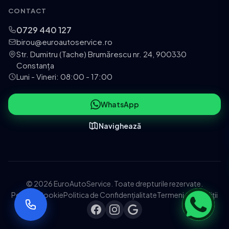
CONTACT
0729 440 127
birou@euroautoservice.ro
Str. Dumitru (Tache) Brumărescu nr. 24, 900330
Constanța
Luni - Vineri: 08:00 - 17:00
WhatsApp
Navighează
© 2026 EuroAutoService. Toate drepturile rezervate.
Politica Cookie
Politica de Confidențialitate
Termeni și Condiții