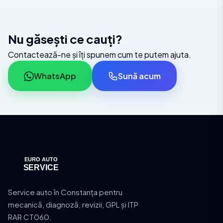
Nu găsești ce cauți?
Contactează-ne și îți spunem cum te putem ajuta.
WhatsApp
Sună acum
Service auto în Constanța pentru
mecanică, diagnoză, revizii, GPL și ITP
RAR CT060.