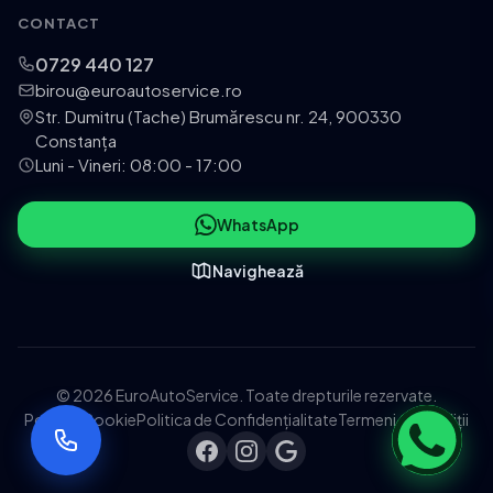
CONTACT
0729 440 127
birou@euroautoservice.ro
Str. Dumitru (Tache) Brumărescu nr. 24, 900330
Constanța
Luni - Vineri: 08:00 - 17:00
WhatsApp
Navighează
© 2026 EuroAutoService. Toate drepturile rezervate.
Politica Cookie
Politica de Confidențialitate
Termeni și Condiții