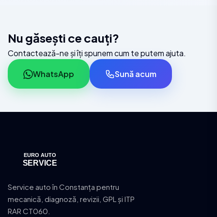
Nu găsești ce cauți?
Contactează-ne și îți spunem cum te putem ajuta.
WhatsApp
Sună acum
Service auto în Constanța pentru
mecanică, diagnoză, revizii, GPL și ITP
RAR CT060.