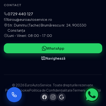
CONTACT
0729 440 127
birou@euroautoservice.ro
Str. Dumitru (Tache) Brumărescu nr. 24, 900330
Constanța
Luni - Vineri: 08:00 - 17:00
WhatsApp
Navighează
© 2026 EuroAutoService. Toate drepturile rezervate.
Politica Cookie
Politica de Confidențialitate
Termeni și Condiții