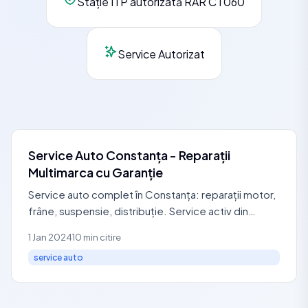
Stație ITP autorizată RAR CT060
Service Autorizat
Service Auto Constanța - Reparații
Multimarca cu Garanție
Service auto complet în Constanța: reparații motor,
frâne, suspensie, distribuție. Service activ din
2007. Garanție 6 luni. Programare 0729 440 127.
1 Jan 2024
10 min citire
service auto