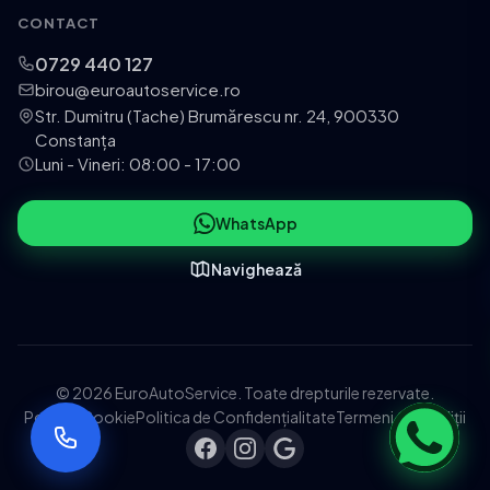
CONTACT
0729 440 127
birou@euroautoservice.ro
Str. Dumitru (Tache) Brumărescu nr. 24, 900330
Constanța
Luni - Vineri: 08:00 - 17:00
WhatsApp
Navighează
© 2026 EuroAutoService. Toate drepturile rezervate.
Politica Cookie
Politica de Confidențialitate
Termeni și Condiții