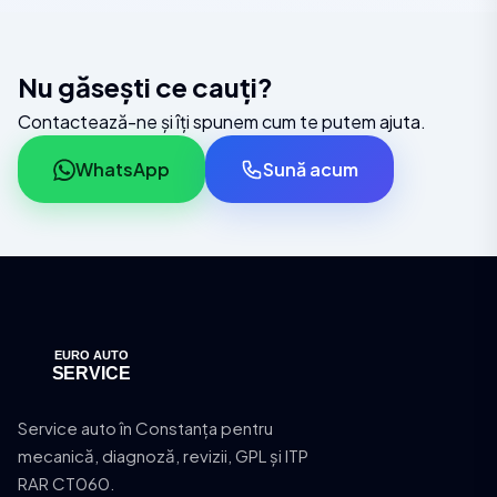
Nu găsești ce cauți?
Contactează-ne și îți spunem cum te putem ajuta.
WhatsApp
Sună acum
Service auto în Constanța pentru
mecanică, diagnoză, revizii, GPL și ITP
RAR CT060.