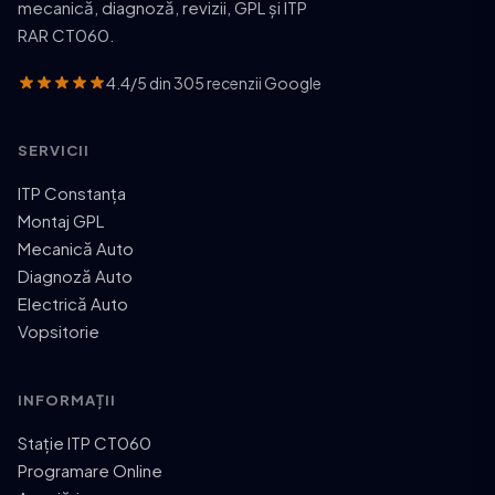
mecanică, diagnoză, revizii, GPL și ITP
RAR CT060.
4.4/5 din 305 recenzii Google
SERVICII
ITP Constanța
Montaj GPL
Mecanică Auto
Diagnoză Auto
Electrică Auto
Vopsitorie
INFORMAȚII
Stație ITP CT060
Programare Online