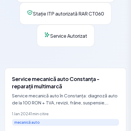
Stație ITP autorizată RAR CT060
Service Autorizat
Service mecanică auto Constanța -
reparații multimarcă
Service mecanică auto în Constanța: diagnoză auto
de la 100 RON + TVA, revizii, frâne, suspensie,
distribuție, ambreiaj și reparații motor.
1 Jan 2024
1 min citire
mecanică auto