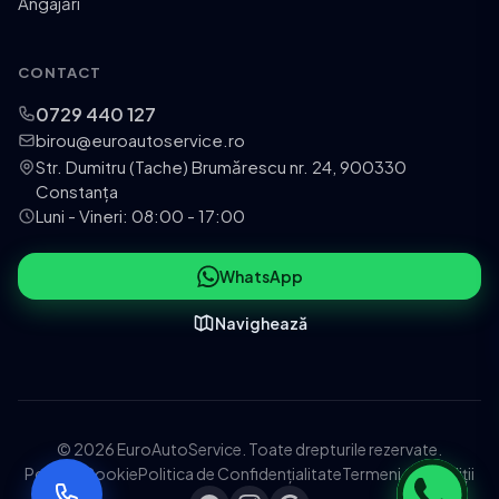
Angajări
CONTACT
0729 440 127
birou@euroautoservice.ro
Str. Dumitru (Tache) Brumărescu nr. 24, 900330
Constanța
Luni - Vineri: 08:00 - 17:00
WhatsApp
Navighează
© 2026 EuroAutoService. Toate drepturile rezervate.
Politica Cookie
Politica de Confidențialitate
Termeni și Condiții