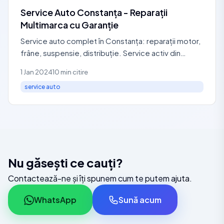
Service Auto Constanța - Reparații
Multimarca cu Garanție
Service auto complet în Constanța: reparații motor,
frâne, suspensie, distribuție. Service activ din
2007. Garanție 6 luni. Programare 0729 440 127.
1 Jan 2024
10 min citire
service auto
Nu găsești ce cauți?
Contactează-ne și îți spunem cum te putem ajuta.
WhatsApp
Sună acum