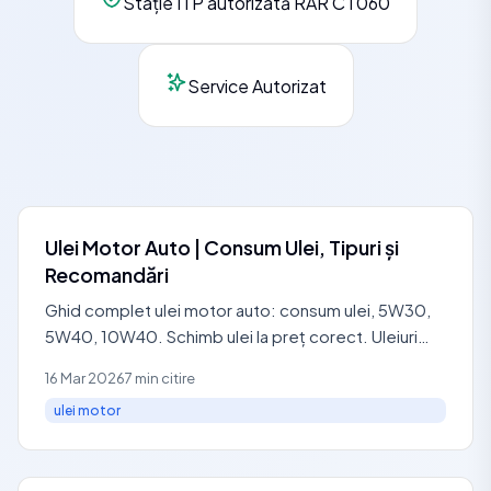
Stație ITP autorizată RAR CT060
Service Autorizat
Ulei Motor Auto | Consum Ulei, Tipuri și
Recomandări
Ghid complet ulei motor auto: consum ulei, 5W30,
5W40, 10W40. Schimb ulei la preț corect. Uleiuri
premium Castrol, Mobil 1, Motul. Programare 0729
16 Mar 2026
7 min citire
440 127.
ulei motor