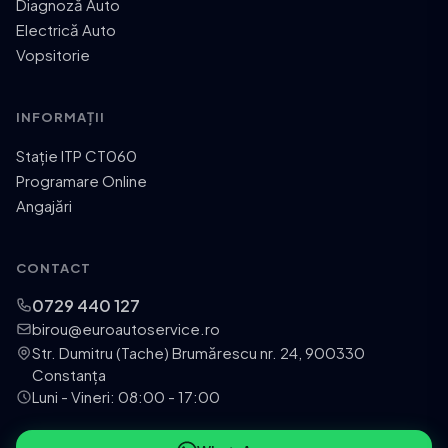
Diagnoză Auto
Electrică Auto
Vopsitorie
INFORMAȚII
Stație ITP CT060
Programare Online
Angajări
CONTACT
0729 440 127
birou@euroautoservice.ro
Str. Dumitru (Tache) Brumărescu nr. 24, 900330
Constanța
Luni - Vineri: 08:00 - 17:00