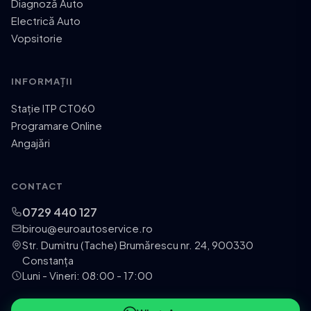
Diagnoză Auto
Electrică Auto
Vopsitorie
INFORMAȚII
Stație ITP CT060
Programare Online
Angajări
CONTACT
0729 440 127
birou@euroautoservice.ro
Str. Dumitru (Tache) Brumărescu nr. 24, 900330
Constanța
Luni - Vineri: 08:00 - 17:00