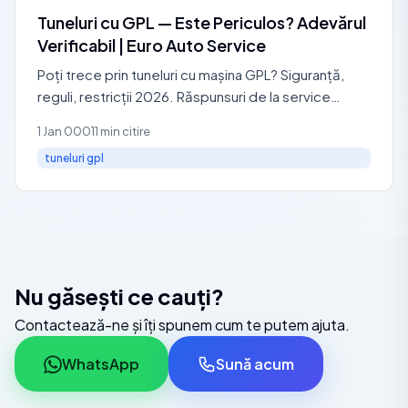
Tuneluri cu GPL — Este Periculos? Adevărul
Verificabil | Euro Auto Service
Poți trece prin tuneluri cu mașina GPL? Siguranță,
reguli, restricții 2026. Răspunsuri de la service
autorizat RAR: 0729 440 127.
1 Jan 0001
1 min citire
tuneluri gpl
Nu găsești ce cauți?
Contactează-ne și îți spunem cum te putem ajuta.
WhatsApp
Sună acum