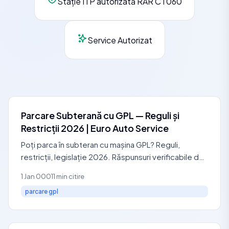
Stație ITP autorizată RAR CT060
Service Autorizat
Parcare Subterană cu GPL — Reguli și
Restricții 2026 | Euro Auto Service
Poți parca în subteran cu mașina GPL? Reguli,
restricții, legislație 2026. Răspunsuri verificabile de
la service autorizat RAR: 0729 440 127.
1 Jan 0001
1 min citire
parcare gpl