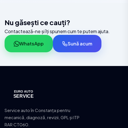
Nu găsești ce cauți?
Contactează-ne și îți spunem cum te putem ajuta.
WhatsApp
Sună acum
Service auto în Constanța pentru
mecanică, diagnoză, revizii, GPL și ITP
RAR CT060.