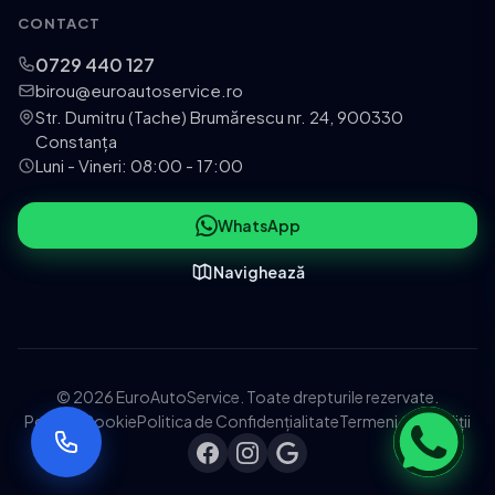
CONTACT
0729 440 127
birou@euroautoservice.ro
Str. Dumitru (Tache) Brumărescu nr. 24, 900330
Constanța
Luni - Vineri: 08:00 - 17:00
WhatsApp
Navighează
© 2026 EuroAutoService. Toate drepturile rezervate.
Politica Cookie
Politica de Confidențialitate
Termeni și Condiții