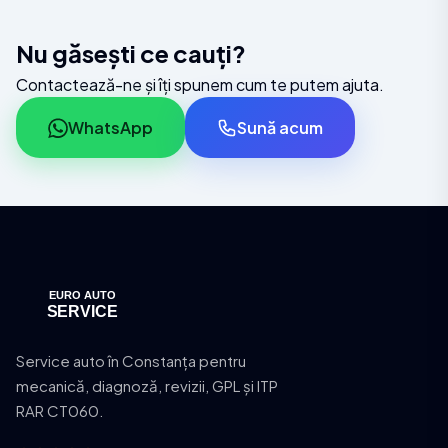
Nu găsești ce cauți?
Contactează-ne și îți spunem cum te putem ajuta.
WhatsApp
Sună acum
Service auto în Constanța pentru
mecanică, diagnoză, revizii, GPL și ITP
RAR CT060.