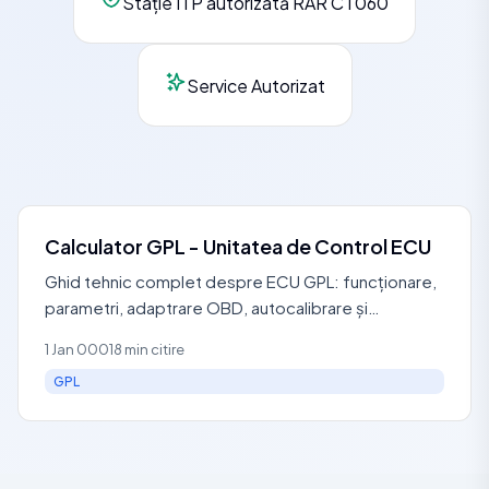
Stație ITP autorizată RAR CT060
Service Autorizat
Calculator GPL - Unitatea de Control ECU
Ghid tehnic complet despre ECU GPL: funcționare,
parametri, adaptrare OBD, autocalibrare și
proceduri de programare pentru sistemele GPL
1 Jan 0001
8 min citire
moderne.
GPL