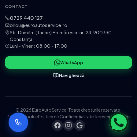
CONTACT
0729 440 127
birou@euroautoservice.ro
Str. Dumitru (Tache) Brumărescu nr. 24, 900330
Constanța
Luni - Vineri: 08:00 - 17:00
WhatsApp
Navighează
© 2026 EuroAutoService. Toate drepturile rezervate.
Politica Cookie
Politica de Confidențialitate
Termeni și Condiții