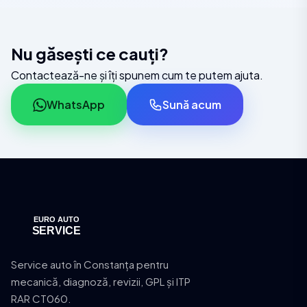
Nu găsești ce cauți?
Contactează-ne și îți spunem cum te putem ajuta.
WhatsApp
Sună acum
Service auto în Constanța pentru
mecanică, diagnoză, revizii, GPL și ITP
RAR CT060.