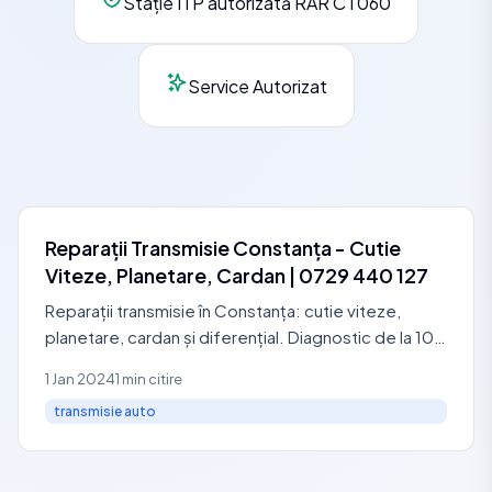
Stație ITP autorizată RAR CT060
Service Autorizat
Reparații Transmisie Constanța - Cutie
Viteze, Planetare, Cardan | 0729 440 127
Reparații transmisie în Constanța: cutie viteze,
planetare, cardan și diferențial. Diagnostic de la 100
RON. Garanție 24 luni. Programare 0729 440 127.
1 Jan 2024
1 min citire
transmisie auto