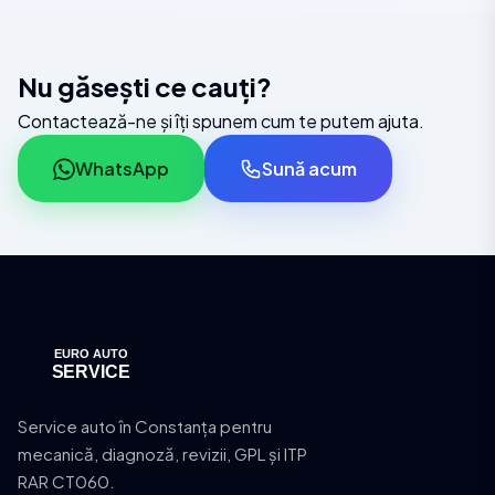
Nu găsești ce cauți?
Contactează-ne și îți spunem cum te putem ajuta.
WhatsApp
Sună acum
Service auto în Constanța pentru
mecanică, diagnoză, revizii, GPL și ITP
RAR CT060.