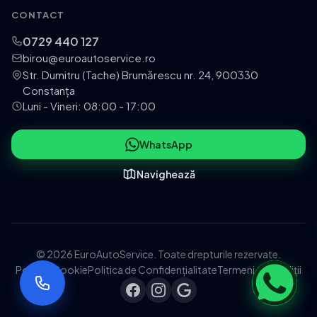
CONTACT
0729 440 127
birou@euroautoservice.ro
Str. Dumitru (Tache) Brumărescu nr. 24, 900330
Constanța
Luni - Vineri: 08:00 - 17:00
WhatsApp
Navighează
© 2026 EuroAutoService. Toate drepturile rezervate.
Politica Cookie
Politica de Confidențialitate
Termeni și Condiții