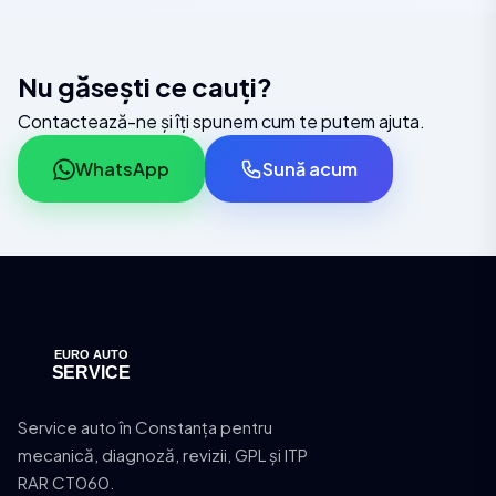
Nu găsești ce cauți?
Contactează-ne și îți spunem cum te putem ajuta.
WhatsApp
Sună acum
Service auto în Constanța pentru
mecanică, diagnoză, revizii, GPL și ITP
RAR CT060.