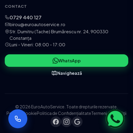
CONTACT
0729 440 127
birou@euroautoservice.ro
Str. Dumitru (Tache) Brumărescu nr. 24, 900330
Constanța
Luni - Vineri: 08:00 - 17:00
WhatsApp
Navighează
© 2026 EuroAutoService. Toate drepturile rezervate.
Politica Cookie
Politica de Confidențialitate
Termeni și Condiții