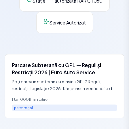
Stație ITP autorizată RAR CT060
Service Autorizat
Parcare Subterană cu GPL — Reguli și
Restricții 2026 | Euro Auto Service
Poți parca în subteran cu mașina GPL? Reguli,
restricții, legislație 2026. Răspunsuri verificabile de
la service autorizat RAR: 0729 440 127.
1 Jan 0001
1 min citire
parcare gpl