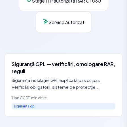
Stație ITP autorizată RAR CT060
Service Autorizat
Siguranță GPL — verificări, omologare RAR,
reguli
Siguranța instalației GPL explicată pas cu pas.
Verificări obligatorii, sisteme de protecție,
omologare RAR, reguli de utilizare. Service autorizat
1 Jan 0001
1 min citire
RAR: 0729
siguranță gpl