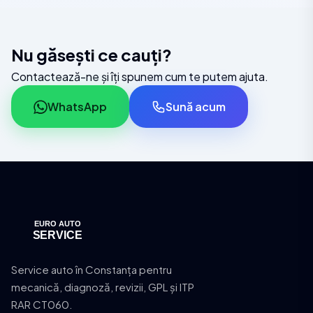
Nu găsești ce cauți?
Contactează-ne și îți spunem cum te putem ajuta.
WhatsApp
Sună acum
Service auto în Constanța pentru
mecanică, diagnoză, revizii, GPL și ITP
RAR CT060.