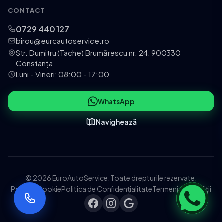
CONTACT
0729 440 127
birou@euroautoservice.ro
Str. Dumitru (Tache) Brumărescu nr. 24, 900330
Constanța
Luni - Vineri: 08:00 - 17:00
WhatsApp
Navighează
© 2026 EuroAutoService. Toate drepturile rezervate.
Politica Cookie
Politica de Confidențialitate
Termeni și Condiții