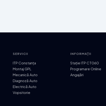
SERVICII
INFORMAȚII
ITP Constanța
Stație ITP CT060
Montaj GPL
Programare Online
Mecanică Auto
Angajări
Diagnoză Auto
Electrică Auto
Vopsitorie