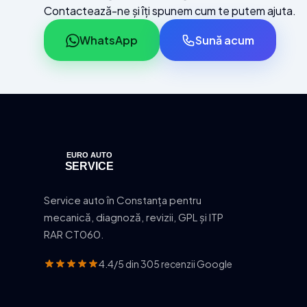
Contactează-ne și îți spunem cum te putem ajuta.
WhatsApp
Sună acum
Service auto în Constanța pentru
mecanică, diagnoză, revizii, GPL și ITP
RAR CT060.
4.4/5 din 305 recenzii Google