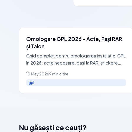
Omologare GPL 2026 - Acte, Pași RAR
și Talon
Ghid complet pentru omologarea instalației GPL
în 2026: acte necesare, pași la RAR, stickere
GPL, CIV, talon DRPCIV, ITP și verificări înainte de
10 May 2026
9 min citire
montaj.
gpl
Nu găsești ce cauți?