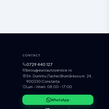
CONTACT
0729 440 127
birou@euroautoservice.ro
Str. Dumitru (Tache) Brumărescu nr. 24,
900330 Constanța
Luni - Vineri: 08:00 - 17:00
WhatsApp