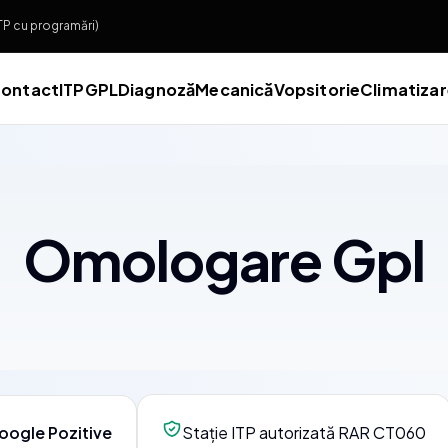
ITP cu programări)
ontact
ITP
GPL
Diagnoză
Mecanică
Vopsitorie
Climatiza
Omologare Gpl
oogle Pozitive
Stație ITP autorizată RAR CT060