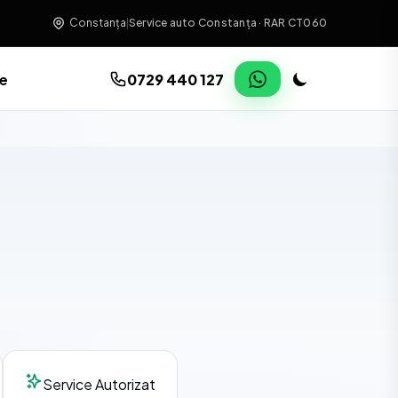
Constanța
|
Service auto Constanța · RAR CT060
re
0729 440 127
Service Autorizat