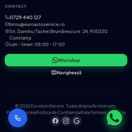
CONTACT
0729 440 127
birou@euroautoservice.ro
Str. Dumitru (Tache) Brumărescu nr. 24, 900330
Constanța
Luni - Vineri: 08:00 - 17:00
WhatsApp
Navighează
© 2026 EuroAutoService. Toate drepturile rezervate.
Politica Cookie
Politica de Confidențialitate
Termeni și Condiții