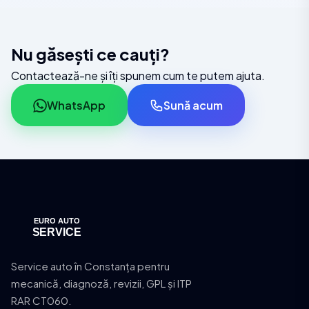
Nu găsești ce cauți?
Contactează-ne și îți spunem cum te putem ajuta.
WhatsApp
Sună acum
Service auto în Constanța pentru
mecanică, diagnoză, revizii, GPL și ITP
RAR CT060.