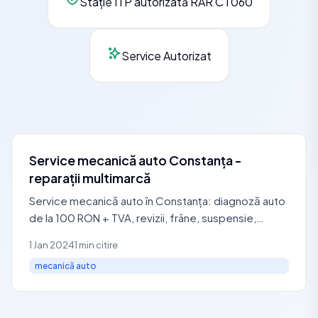
Stație ITP autorizată RAR CT060
Service Autorizat
Service mecanică auto Constanța -
reparații multimarcă
Service mecanică auto în Constanța: diagnoză auto
de la 100 RON + TVA, revizii, frâne, suspensie,
distribuție, ambreiaj și reparații motor.
1 Jan 2024
1 min citire
mecanică auto