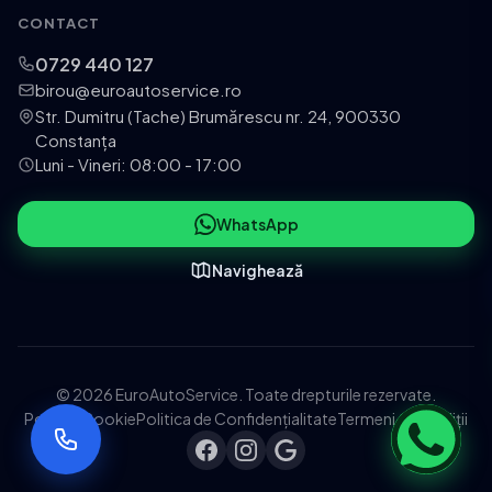
CONTACT
0729 440 127
birou@euroautoservice.ro
Str. Dumitru (Tache) Brumărescu nr. 24, 900330
Constanța
Luni - Vineri: 08:00 - 17:00
WhatsApp
Navighează
© 2026 EuroAutoService. Toate drepturile rezervate.
Politica Cookie
Politica de Confidențialitate
Termeni și Condiții