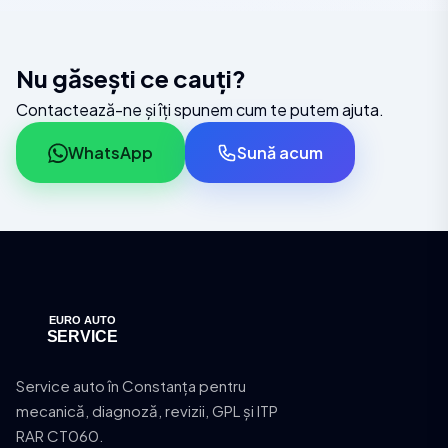
Nu găsești ce cauți?
Contactează-ne și îți spunem cum te putem ajuta.
WhatsApp
Sună acum
Service auto în Constanța pentru
mecanică, diagnoză, revizii, GPL și ITP
RAR CT060.