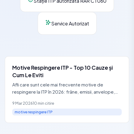
Stație ITP autorizată RAR CT060
Service Autorizat
Motive Respingere ITP - Top 10 Cauze și
Cum Le Eviti
Afli care sunt cele mai frecvente motive de
respingere la ITP în 2026: frâne, emisii, anvelope,
lumini. Vezi costuri reparații și cum eviti amenda de
9 Mar 2026
10 min citire
de la
motive respingere ITP