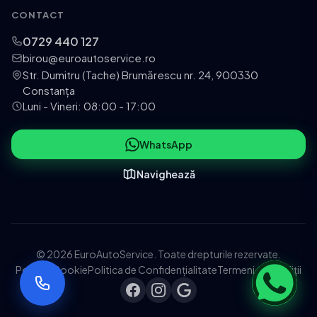
CONTACT
0729 440 127
birou@euroautoservice.ro
Str. Dumitru (Tache) Brumărescu nr. 24, 900330
Constanța
Luni - Vineri: 08:00 - 17:00
WhatsApp
Navighează
© 2026 EuroAutoService. Toate drepturile rezervate.
Politica Cookie
Politica de Confidențialitate
Termeni și Condiții