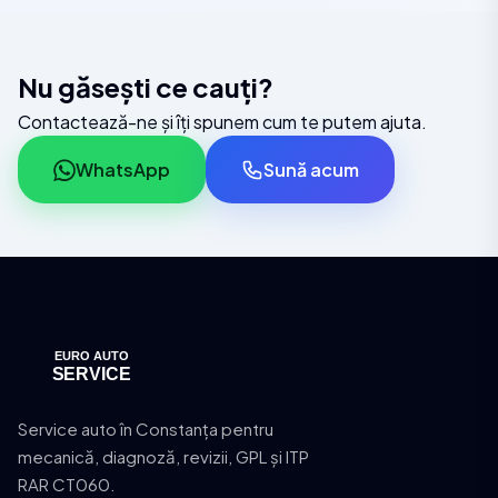
Nu găsești ce cauți?
Contactează-ne și îți spunem cum te putem ajuta.
WhatsApp
Sună acum
Service auto în Constanța pentru
mecanică, diagnoză, revizii, GPL și ITP
RAR CT060.