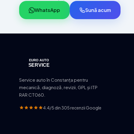
WhatsApp
Sună acum
Service auto în Constanța pentru
mecanică, diagnoză, revizii, GPL și ITP
RAR CT060.
4.4/5 din 305 recenzii Google