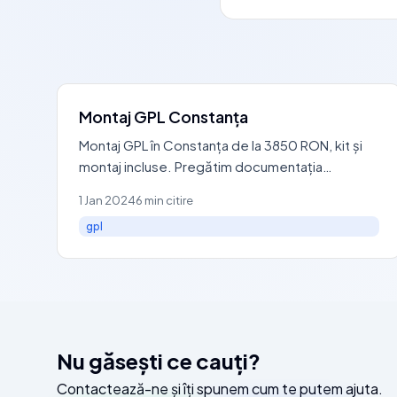
Montaj GPL Constanța
Montaj GPL în Constanța de la 3850 RON, kit și
montaj incluse. Pregătim documentația
completă pentru omologarea RAR.
1 Jan 2024
6 min citire
Compatibilitatea se stabilește după verificarea
gpl
mașinii.
Nu găsești ce cauți?
Contactează-ne și îți spunem cum te putem ajuta.