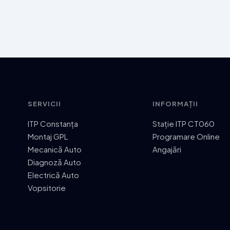
SERVICII
INFORMAȚII
ITP Constanța
Stație ITP CT060
Montaj GPL
Programare Online
Mecanică Auto
Angajări
Diagnoză Auto
Electrică Auto
Vopsitorie