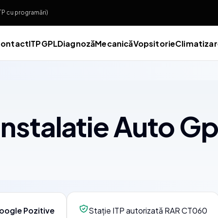
ITP cu programări)
ontact
ITP
GPL
Diagnoză
Mecanică
Vopsitorie
Climatiza
Instalatie Auto Gp
oogle Pozitive
Stație ITP autorizată RAR CT060