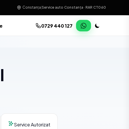
Constanța
|
Service auto Constanța · RAR CT060
re
0729 440 127
l
Service Autorizat