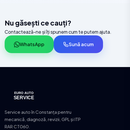
Nu găsești ce cauți?
Contactează-ne și îți spunem cum te putem ajuta.
WhatsApp
Sună acum
Service auto în Constanța pentru
mecanică, diagnoză, revizii, GPL și ITP
RAR CT060.