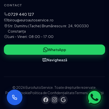
CONTACT
0729 440 127
birou@euroautoservice.ro
Str. Dumitru (Tache) Brumărescu nr. 24, 900330
Constanța
Luni - Vineri: 08:00 - 17:00
WhatsApp
Navighează
© 2026 EuroAutoService. Toate drepturile rezervate.
Politica Cookie
Politica de Confidențialitate
Termeni și Condiții