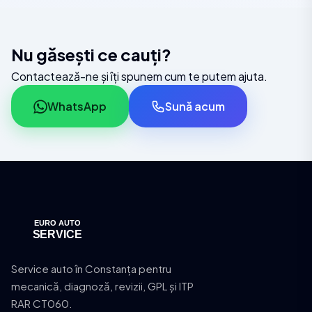
Nu găsești ce cauți?
Contactează-ne și îți spunem cum te putem ajuta.
WhatsApp
Sună acum
Service auto în Constanța pentru
mecanică, diagnoză, revizii, GPL și ITP
RAR CT060.