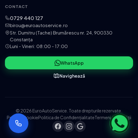
CONTACT
0729 440 127
birou@euroautoservice.ro
Str. Dumitru (Tache) Brumărescu nr. 24, 900330
Constanța
Luni - Vineri: 08:00 - 17:00
WhatsApp
Navighează
© 2026 EuroAutoService. Toate drepturile rezervate.
Politica Cookie
Politica de Confidențialitate
Termeni și Condiții