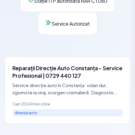
Stație ITP autorizată RAR CT060
Service Autorizat
Reparații Direcție Auto Constanța - Service
Profesional | 0729 440 127
Service direcție auto în Constanța: volan dur,
zgomote la viraj, scurgeri cremalieră. Diagnostic
direcție de la 100 RON. Geometrie 3D inclusă.
1 Jan 2024
1 min citire
Garanție 24
direcție auto