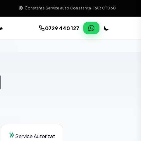
Constanța
|
Service auto Constanța · RAR CT060
re
0729 440 127
l
Service Autorizat