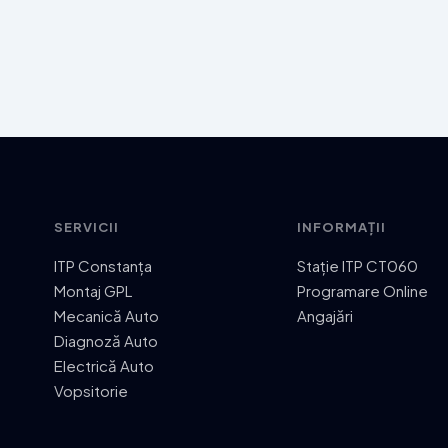
SERVICII
INFORMAȚII
ITP Constanța
Stație ITP CT060
Montaj GPL
Programare Online
Mecanică Auto
Angajări
Diagnoză Auto
Electrică Auto
Vopsitorie