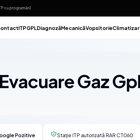
ITP cu programări)
ontact
ITP
GPL
Diagnoză
Mecanică
Vopsitorie
Climatiza
Evacuare Gaz Gp
oogle Pozitive
Stație ITP autorizată RAR CT060