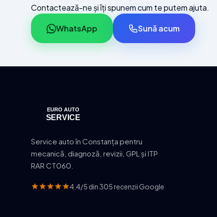
Contactează-ne și îți spunem cum te putem ajuta.
WhatsApp
Sună acum
Service auto în Constanța pentru
mecanică, diagnoză, revizii, GPL și ITP
RAR CT060.
4.4/5 din 305 recenzii Google