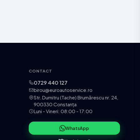
CONTACT
0729 440 127
birou@euroautoservice.ro
Str. Dumitru (Tache) Brumărescu nr. 24,
900330 Constanța
Luni - Vineri: 08:00 - 17:00
WhatsApp