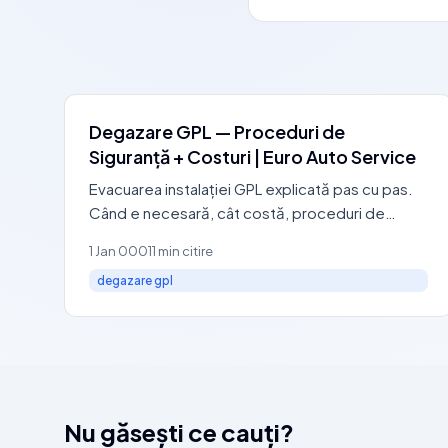
Degazare GPL — Proceduri de
Siguranță + Costuri | Euro Auto Service
Evacuarea instalației GPL explicată pas cu pas.
Când e necesară, cât costă, proceduri de
siguranță, service autorizat RAR: 0729 440 127.
1 Jan 0001
1 min citire
degazare gpl
Nu găsești ce cauți?