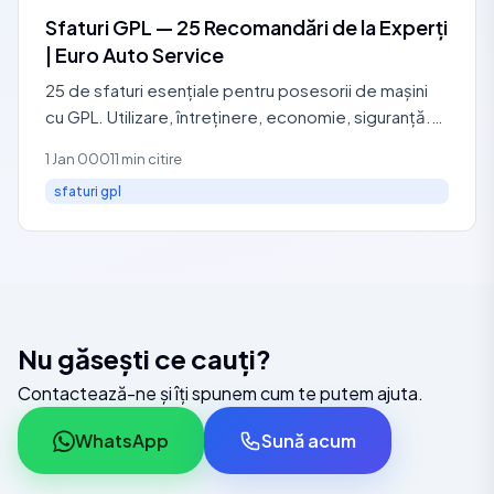
Sfaturi GPL — 25 Recomandări de la Experți
| Euro Auto Service
25 de sfaturi esențiale pentru posesorii de mașini
cu GPL. Utilizare, întreținere, economie, siguranță.
Service autorizat RAR: 0729 440 127.
1 Jan 0001
1 min citire
sfaturi gpl
Nu găsești ce cauți?
Contactează-ne și îți spunem cum te putem ajuta.
WhatsApp
Sună acum