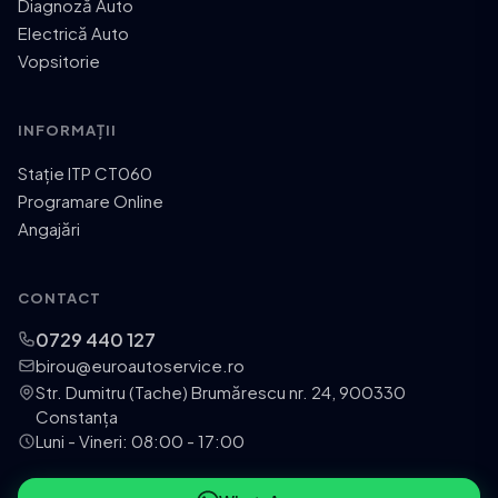
Diagnoză Auto
Electrică Auto
Vopsitorie
INFORMAȚII
Stație ITP CT060
Programare Online
Angajări
CONTACT
0729 440 127
birou@euroautoservice.ro
Str. Dumitru (Tache) Brumărescu nr. 24, 900330
Constanța
Luni - Vineri: 08:00 - 17:00