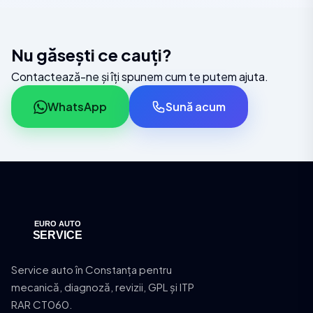
Nu găsești ce cauți?
Contactează-ne și îți spunem cum te putem ajuta.
WhatsApp
Sună acum
Service auto în Constanța pentru
mecanică, diagnoză, revizii, GPL și ITP
RAR CT060.