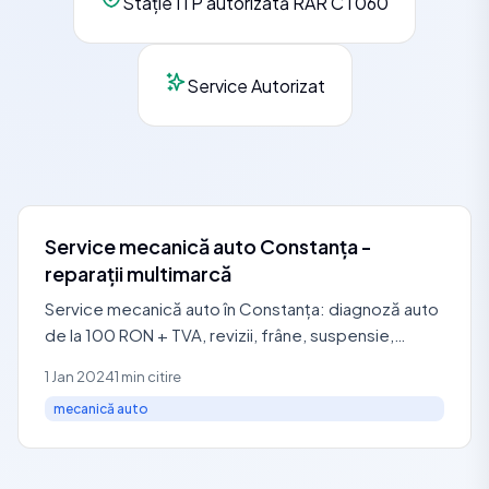
Stație ITP autorizată RAR CT060
Service Autorizat
Service mecanică auto Constanța -
reparații multimarcă
Service mecanică auto în Constanța: diagnoză auto
de la 100 RON + TVA, revizii, frâne, suspensie,
distribuție, ambreiaj și reparații motor.
1 Jan 2024
1 min citire
mecanică auto