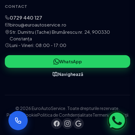
CONTACT
0729 440 127
birou@euroautoservice.ro
Str. Dumitru (Tache) Brumărescu nr. 24, 900330
Constanța
Luni - Vineri: 08:00 - 17:00
WhatsApp
Navighează
© 2026 EuroAutoService. Toate drepturile rezervate.
Politica Cookie
Politica de Confidențialitate
Termeni și Condiții