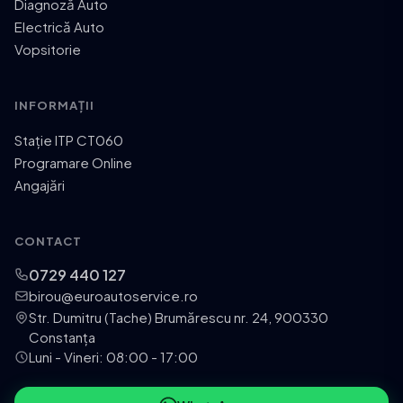
Diagnoză Auto
Electrică Auto
Vopsitorie
INFORMAȚII
Stație ITP CT060
Programare Online
Angajări
CONTACT
0729 440 127
birou@euroautoservice.ro
Str. Dumitru (Tache) Brumărescu nr. 24, 900330
Constanța
Luni - Vineri: 08:00 - 17:00