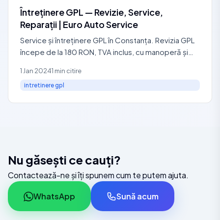
Întreținere GPL — Revizie, Service,
Reparații | Euro Auto Service
Service și întreținere GPL în Constanța. Revizia GPL
începe de la 180 RON, TVA inclus, cu manoperă și
filtre. Lucrăm cu Landi Renzo, STAG, Tomasetto,
1 Jan 2024
1 min citire
Lovato, Zavoli și AGC Zenit.
intretinere gpl
Nu găsești ce cauți?
Contactează-ne și îți spunem cum te putem ajuta.
WhatsApp
Sună acum