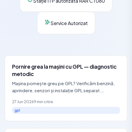
Stație ITP autorizată RAR CT060
Service Autorizat
Pornire grea la mașini cu GPL — diagnostic
metodic
Mașina pornește greu pe GPL? Verificăm benzină,
aprindere, senzori și instalație GPL separat.
Diagnostic GPL Constanța: 0729 440 127.
27 Jun 2026
9 min citire
gpl