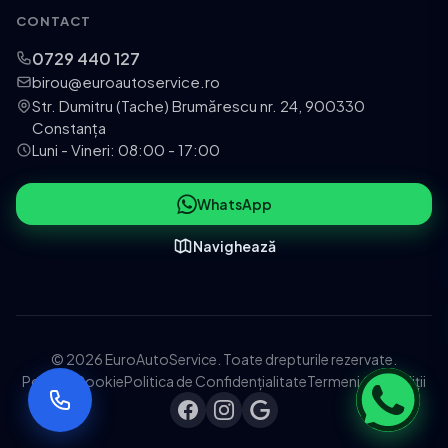
CONTACT
0729 440 127
birou@euroautoservice.ro
Str. Dumitru (Tache) Brumărescu nr. 24, 900330
Constanța
Luni - Vineri: 08:00 - 17:00
WhatsApp
Navighează
© 2026 EuroAutoService. Toate drepturile rezervate.
Politica Cookie
Politica de Confidențialitate
Termeni și Condiții