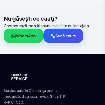
Nu găsești ce cauți?
Contactează-ne și îți spunem cum te putem ajuta.
WhatsApp
Sună acum
Service auto în Constanța pentru
mecanică, diagnoză, revizii, GPL și ITP
RAR CT060.