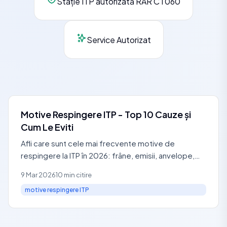
Stație ITP autorizată RAR CT060
Service Autorizat
Motive Respingere ITP - Top 10 Cauze și
Cum Le Eviti
Afli care sunt cele mai frecvente motive de
respingere la ITP în 2026: frâne, emisii, anvelope,
lumini. Vezi costuri reparații și cum eviti amenda de
9 Mar 2026
10 min citire
de la
motive respingere ITP