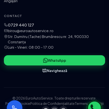
Angajări
CONTACT
0729 440 127
birou@euroautoservice.ro
Str. Dumitru (Tache) Brumărescu nr. 24, 900330
Constanța
Luni - Vineri: 08:00 - 17:00
WhatsApp
Navighează
© 2026 EuroAutoService. Toate drepturile rezervate.
Politica Cookie
Politica de Confidențialitate
Termeni și Condiții