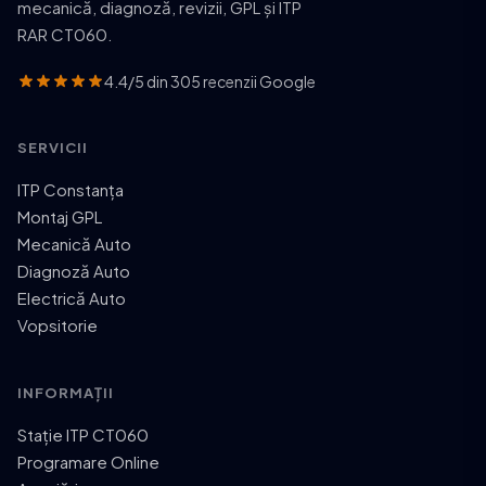
mecanică, diagnoză, revizii, GPL și ITP
RAR CT060.
4.4/5 din 305 recenzii Google
SERVICII
ITP Constanța
Montaj GPL
Mecanică Auto
Diagnoză Auto
Electrică Auto
Vopsitorie
INFORMAȚII
Stație ITP CT060
Programare Online