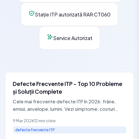
Stație ITP autorizată RAR CT060
Service Autorizat
Defecte Frecvente ITP - Top 10 Probleme
și Soluții Complete
Cele mai frecvente defecte ITP în 2026: frâne,
emisii, anvelope, lumini. Vezi simptome, costuri
reparații și cum eviti respingerea la Euro Auto
9 Mar 2026
12 min citire
Service
defecte frecvente ITP