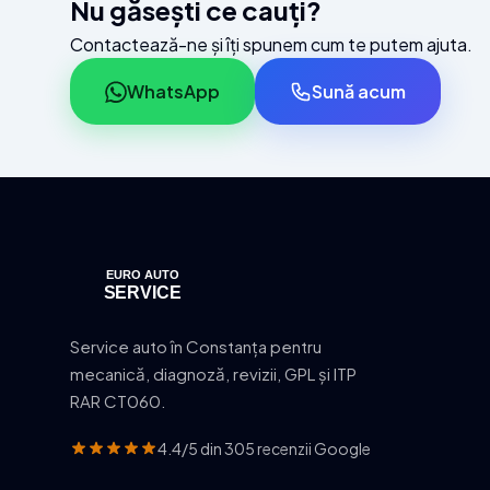
Nu găsești ce cauți?
Contactează-ne și îți spunem cum te putem ajuta.
WhatsApp
Sună acum
Service auto în Constanța pentru
mecanică, diagnoză, revizii, GPL și ITP
RAR CT060.
4.4/5 din 305 recenzii Google