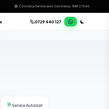
Constanța
|
Service auto Constanța · RAR CT060
re
0729 440 127
Service Autorizat