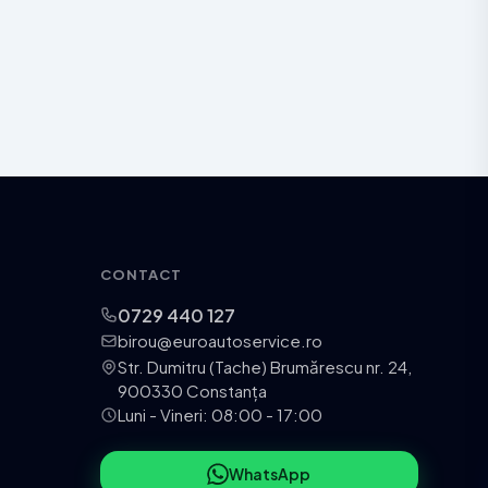
CONTACT
0729 440 127
birou@euroautoservice.ro
Str. Dumitru (Tache) Brumărescu nr. 24,
900330 Constanța
Luni - Vineri: 08:00 - 17:00
WhatsApp