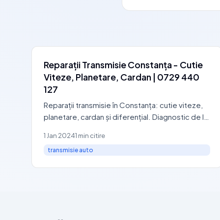
Reparații Transmisie Constanța - Cutie
Viteze, Planetare, Cardan | 0729 440
127
Reparații transmisie în Constanța: cutie viteze,
planetare, cardan și diferențial. Diagnostic de la
100 RON. Garanție 24 luni. Programare 0729
1 Jan 2024
1 min citire
440 127.
transmisie auto