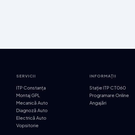
SERVICII
INFORMAȚII
ITP Constanța
Stație ITP CT060
Montaj GPL
Programare Online
Mecanică Auto
Angajări
Diagnoză Auto
Electrică Auto
Vopsitorie