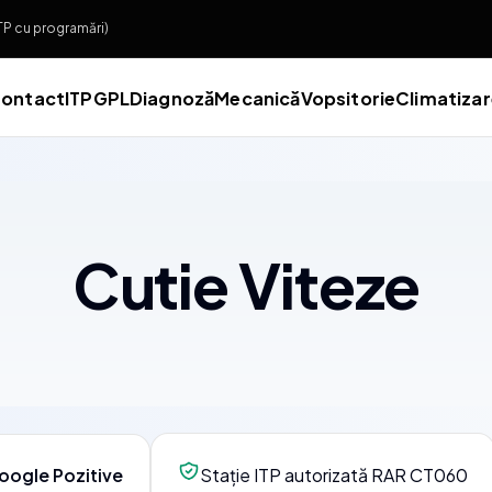
ITP cu programări)
ontact
ITP
GPL
Diagnoză
Mecanică
Vopsitorie
Climatiza
Cutie Viteze
oogle Pozitive
Stație ITP autorizată RAR CT060