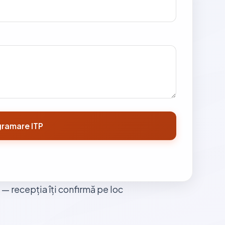
ramare ITP
— recepția îți confirmă pe loc