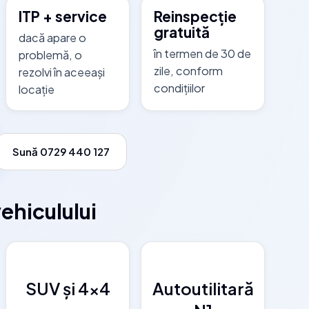
ITP + service
Reinspecție
gratuită
dacă apare o
în termen de 30 de
problemă, o
zile, conform
rezolvi în aceeași
condițiilor
locație
Sună 0729 440 127
vehiculului
SUV și 4x4
Autoutilitară