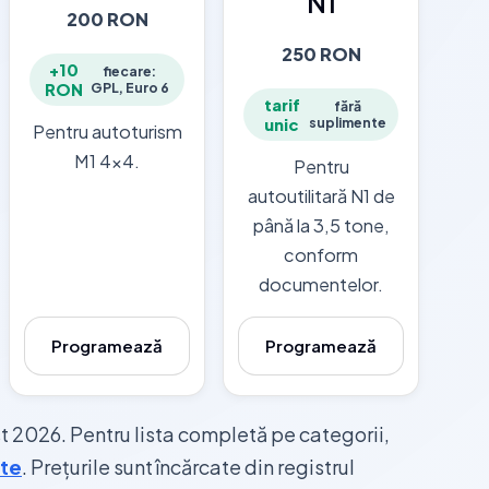
N1
200 RON
250 RON
+10
fiecare:
GPL, Euro 6
RON
tarif
fără
suplimente
unic
Pentru autoturism
M1 4x4.
Pentru
autoutilitară N1 de
până la 3,5 tone,
conform
documentelor.
Programează
Programează
st 2026. Pentru lista completă pe categorii,
ate
. Prețurile sunt încărcate din registrul