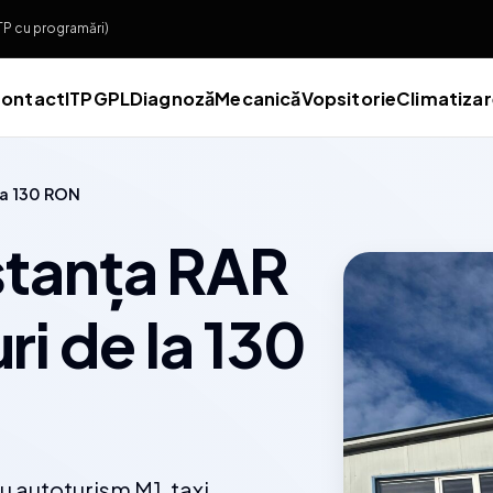
ITP cu programări)
ontact
ITP
GPL
Diagnoză
Mecanică
Vopsitorie
Climatiza
la 130 RON
stanța RAR
i de la 130
 autoturism M1, taxi,