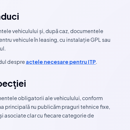
aduci
ele vehiculului și, după caz, documentele
entru vehicule în leasing, cu instalație GPL sau
ul.
hidul despre
actele necesare pentru ITP
.
pecției
entele obligatorii ale vehiculului, conform
na principală nu publicăm praguri tehnice fixe,
și asociate clar cu fiecare categorie de