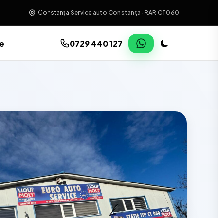
Constanța
|
Service auto Constanța · RAR CT060
re
0729 440 127