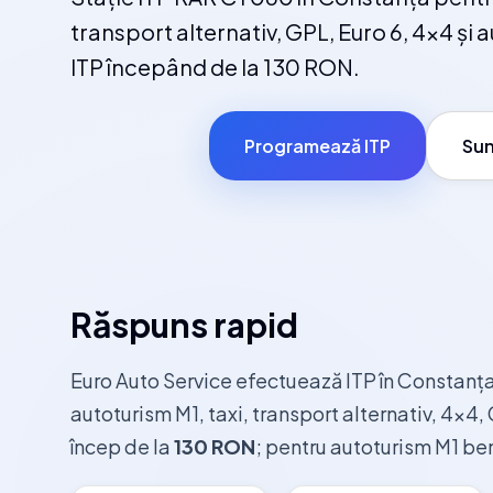
transport alternativ, GPL, Euro 6, 4x4 și au
ITP începând de la 130 RON.
Programează ITP
Sun
Răspuns rapid
Euro Auto Service efectuează ITP în Constanț
autoturism M1, taxi, transport alternativ, 4x4, G
încep de la
130 RON
; pentru autoturism M1 ben