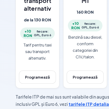
transport
M1
alternativ
160 RON
de la 130 RON
+10
fiecare:
GPL, Euro 6
RON
+10
fiecare:
GPL, Euro 6
RON
Benzină sau diesel,
conform
Tarif pentru taxi
categoriei din
sau transport
CIV/talon.
alternativ.
Programează
Programează
Tarifele ITP de mai sus sunt valabile din augu
inclusiv GPL și Euro 6, vezi
tarifele ITP detali