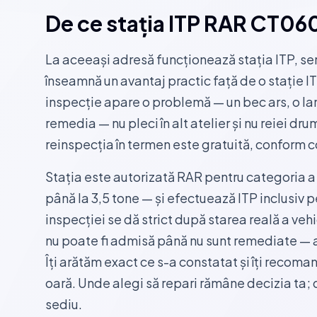
De ce stația ITP RAR CT06
La aceeași adresă funcționează stația ITP, serv
înseamnă un avantaj practic față de o stație IT
inspecție apare o problemă — un bec ars, o l
remedia — nu pleci în alt atelier și nu reiei dru
reinspecția în termen este gratuită, conform c
Stația este autorizată RAR pentru categoria a 
până la 3,5 tone — și efectuează ITP inclusiv p
inspecției se dă strict după starea reală a ve
nu poate fi admisă până nu sunt remediate — a
Îți arătăm exact ce s-a constatat și îți recoma
oară. Unde alegi să repari rămâne decizia ta; d
sediu.