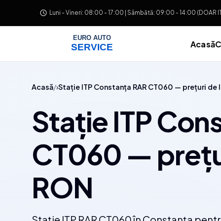
Salt la conținut
Luni - Vineri: 08:00 - 17:00 | Sâmbătă: 09:00 - 14:00 (DOAR 
Acasă
C
Acasă
Stație ITP Constanța RAR CT060 — prețuri de 
Stație ITP Con
CT060 — prețur
RON
Stație ITP RAR CT060 în Constanța pentru