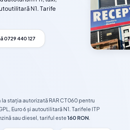
toutilitară N1. Tarife
ă 0729 440 127
a la stația autorizată RAR CT060 pentru
PL, Euro 6 și autoutilitară N1. Tarifele ITP
zină sau diesel, tariful este
160 RON
.