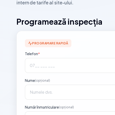
intern de tarife al site-ului.
Programează inspecția
PROGRAMARE RAPIDĂ
Telefon
*
Nume
(opțional)
Număr înmatriculare
(opțional)