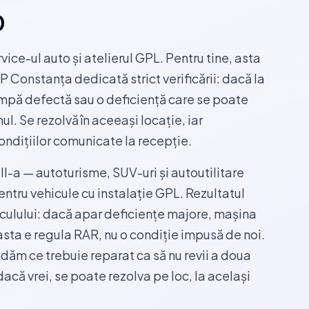
0
ice-ul auto și atelierul GPL. Pentru tine, asta
P Constanța dedicată strict verificării: dacă la
ampă defectă sau o deficiență care se poate
mul. Se rezolvă în aceeași locație, iar
ondițiilor comunicate la recepție.
II-a — autoturisme, SUV-uri și autoutilitare
entru vehicule cu instalație GPL. Rezultatul
hiculului: dacă apar deficiențe majore, mașina
sta e regula RAR, nu o condiție impusă de noi.
ndăm ce trebuie reparat ca să nu revii a doua
acă vrei, se poate rezolva pe loc, la același