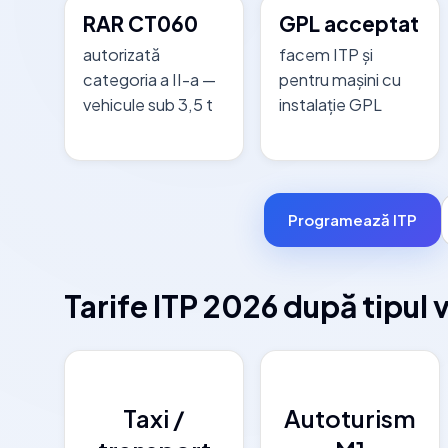
RAR CT060
GPL acceptat
autorizată
facem ITP și
categoria a II-a —
pentru mașini cu
vehicule sub 3,5 t
instalație GPL
Programează ITP
Tarife ITP 2026 după tipul 
Taxi /
Autoturism