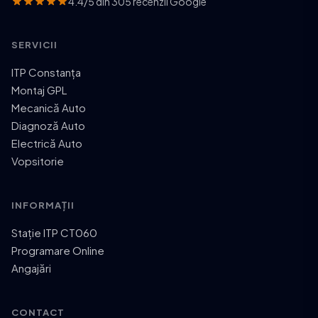
4.4/5 din 305 recenzii Google
SERVICII
ITP Constanța
Montaj GPL
Mecanică Auto
Diagnoză Auto
Electrică Auto
Vopsitorie
INFORMAȚII
Stație ITP CT060
Programare Online
Angajări
CONTACT