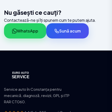
Nu găsești ce cauți?
Contactează-ne și îți spunem cum te putem ajuta.
WhatsApp
Sună acum
Service auto în Constanța pentru
mecanică, diagnoză, revizii, GPL și ITP
RAR CT060.