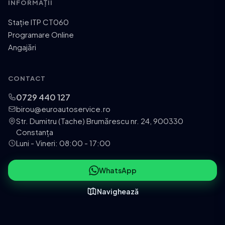
INFORMAȚII
Stație ITP CT060
Programare Online
Angajări
CONTACT
0729 440 127
birou@euroautoservice.ro
Str. Dumitru (Tache) Brumărescu nr. 24, 900330
Constanța
Luni - Vineri: 08:00 - 17:00
WhatsApp
Navighează