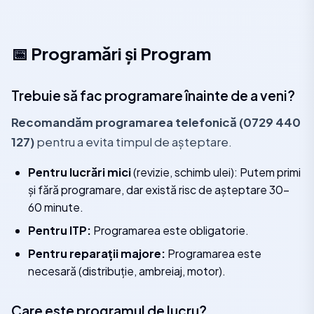
📅 Programări și Program
Trebuie să fac programare înainte de a veni?
Recomandăm programarea telefonică (0729 440
127)
pentru a evita timpul de așteptare.
Pentru lucrări mici
(revizie, schimb ulei): Putem primi
și fără programare, dar există risc de așteptare 30-
60 minute.
Pentru ITP:
Programarea este obligatorie.
Pentru reparații majore:
Programarea este
necesară (distribuție, ambreiaj, motor).
Care este programul de lucru?