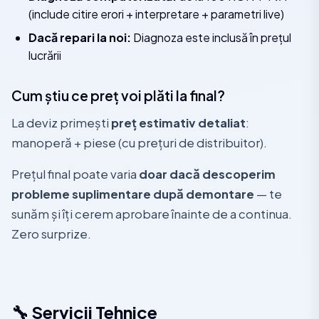
(include citire erori + interpretare + parametri live)
Dacă repari la noi:
Diagnoza este inclusă în prețul
lucrării
Cum știu ce preț voi plăti la final?
La deviz primești
preț estimativ detaliat
:
manoperă + piese (cu prețuri de distribuitor).
Prețul final poate varia
doar dacă descoperim
probleme suplimentare după demontare
— te
sunăm și îți cerem aprobare înainte de a continua.
Zero surprize.
🔧 Servicii Tehnice