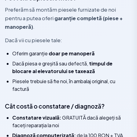
Preferăm să montăm piesele furnizate de noi
pentru a putea oferi
garanție completă (piese +
manoperă)
.
Dacă vii cu piesele tale:
Oferim garanție
doar pe manoperă
Dacă piesa e greșită sau defectă,
timpul de
blocare al elevatorului se taxează
Piesele trebuie să fie noi, în ambalaj original, cu
factură
Cât costă o constatare / diagnoză?
Constatare vizuală:
GRATUITĂ dacă alegeți să
faceți reparația la noi
Diagnoză computerizată:
de la 100 RON + TVA