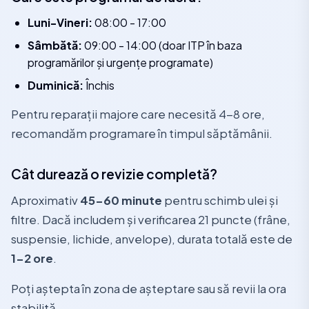
Luni-Vineri:
08:00 - 17:00
Sâmbătă:
09:00 - 14:00 (doar ITP în baza
programărilor și urgențe programate)
Duminică:
Închis
Pentru reparații majore care necesită 4-8 ore,
recomandăm programare în timpul săptămânii.
Cât durează o revizie completă?
Aproximativ
45-60 minute
pentru schimb ulei și
filtre. Dacă includem și verificarea 21 puncte (frâne,
suspensie, lichide, anvelope), durata totală este de
1-2 ore
.
Poți aștepta în zona de așteptare sau să revii la ora
stabilită.