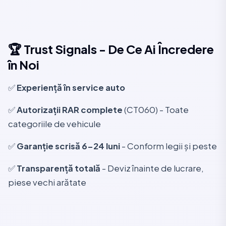
🏆 Trust Signals - De Ce Ai Încredere
în Noi
✅
Experiență în service auto
✅
Autorizații RAR complete
(CT060) - Toate
categoriile de vehicule
✅
Garanție scrisă 6-24 luni
- Conform legii și peste
✅
Transparență totală
- Deviz înainte de lucrare,
piese vechi arătate