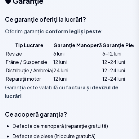
🛡️ Garanție
Ce garanție oferiți la lucrări?
Oferim garanție
conform legii și peste
:
Tip Lucrare
Garanție Manoperă
Garanție Piese
Revizie
6 luni
6-12 luni
Frâne / Suspensie
12 luni
12-24 luni
Distribuție / Ambreiaj
24 luni
12-24 luni
Reparații motor
12 luni
12-24 luni
Garanția este valabilă cu
factura și devizul de
lucrări
.
Ce acoperă garanția?
Defecte de manoperă (reparație gratuită)
Defecte de piese (înlocuire gratuită)