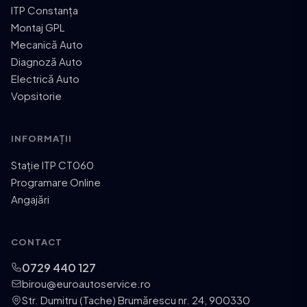
ITP Constanța
Montaj GPL
Mecanică Auto
Diagnoză Auto
Electrică Auto
Vopsitorie
INFORMAȚII
Stație ITP CT060
Programare Online
Angajări
CONTACT
0729 440 127
birou@euroautoservice.ro
Str. Dumitru (Tache) Brumărescu nr. 24, 900330