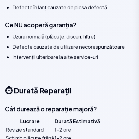
Defecte în lanț cauzate de piesa defectă
Ce NU acoperă garanția?
Uzura normală (plăcuțe, discuri, filtre)
Defecte cauzate de utilizare necorespunzătoare
Intervenții ulterioare la alte service-uri
⏱️ Durată Reparații
Cât durează o reparație majoră?
Lucrare
Durată Estimativă
Revizie standard
1-2 ore
Schimb plăcuțe frână
1-2 ore