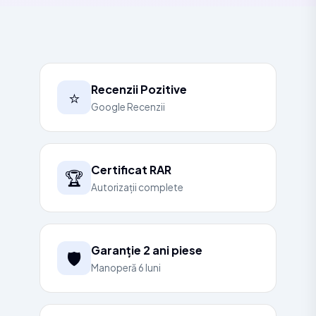
Recenzii Pozitive
⭐
Google Recenzii
Certificat RAR
🏆
Autorizații complete
Garanție 2 ani piese
🛡️
Manoperă 6 luni