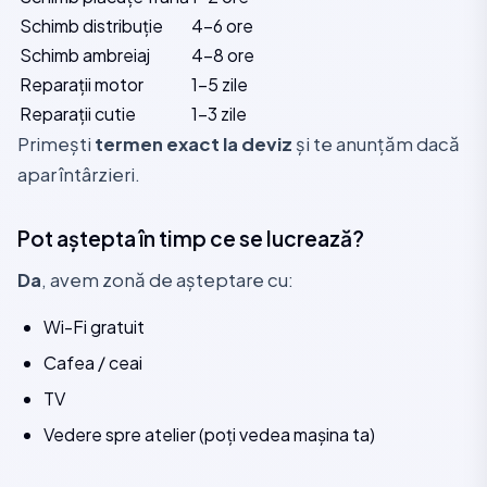
Schimb distribuție
4-6 ore
Schimb ambreiaj
4-8 ore
Reparații motor
1-5 zile
Reparații cutie
1-3 zile
Primești
termen exact la deviz
și te anunțăm dacă
apar întârzieri.
Pot aștepta în timp ce se lucrează?
Da
, avem zonă de așteptare cu:
Wi-Fi gratuit
Cafea / ceai
TV
Vedere spre atelier (poți vedea mașina ta)