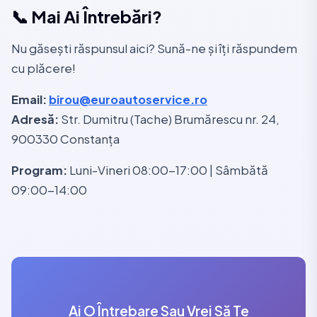
📞 Mai Ai Întrebări?
Nu găsești răspunsul aici? Sună-ne și îți răspundem
cu plăcere!
Email:
birou@euroautoservice.ro
Adresă:
Str. Dumitru (Tache) Brumărescu nr. 24,
900330 Constanța
Program:
Luni-Vineri 08:00-17:00 | Sâmbătă
09:00-14:00
Ai O Întrebare Sau Vrei Să Te