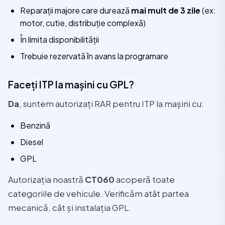
Reparații majore care durează
mai mult de 3 zile
(ex:
motor, cutie, distribuție complexă)
În limita disponibilității
Trebuie rezervată în avans la programare
Faceți ITP la mașini cu GPL?
Da
, suntem autorizați RAR pentru ITP la mașini cu:
Benzină
Diesel
GPL
Autorizația noastră
CT060
acoperă toate
categoriile de vehicule. Verificăm atât partea
mecanică, cât și instalația GPL.