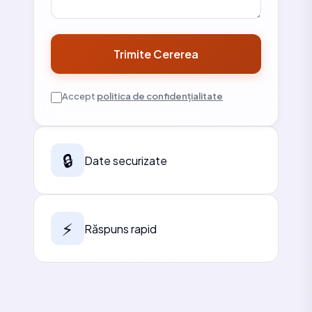
Trimite Cererea
Accept
politica de confidențialitate
🔒
Date securizate
⚡
Răspuns rapid