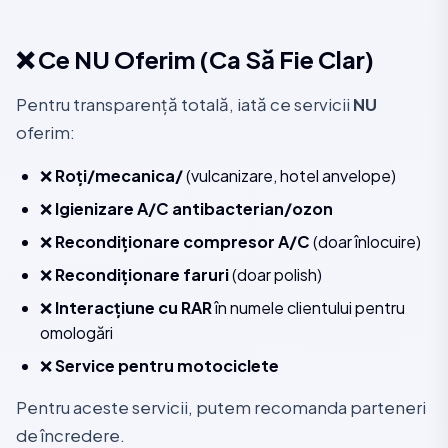
❌ Ce NU Oferim (Ca Să Fie Clar)
Pentru transparență totală, iată ce servicii
NU
oferim:
❌
Roți/mecanica/
(vulcanizare, hotel anvelope)
❌
Igienizare A/C antibacterian/ozon
❌
Recondiționare compresor A/C
(doar înlocuire)
❌
Recondiționare faruri
(doar polish)
❌
Interacțiune cu RAR
în numele clientului pentru
omologări
❌
Service pentru motociclete
Pentru aceste servicii, putem recomanda parteneri
de încredere.