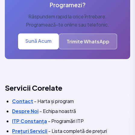
Programezi?
Răspundem rapid la orice întrebare.
Programează-te online sau telefonic.
Sună Acum
Trimite WhatsApp
Servicii Corelate
Contact
- Harta și program
Despre Noi
- Echipa noastră
ITP Constanța
- Programări ITP
Prețuri Servicii
- Lista completă de prețuri