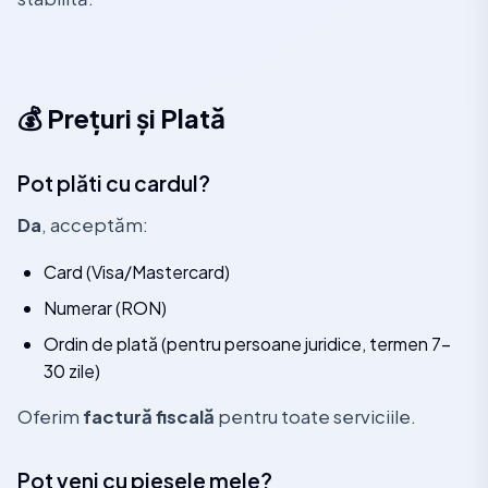
💰 Prețuri și Plată
Pot plăti cu cardul?
Da
, acceptăm:
Card (Visa/Mastercard)
Numerar (RON)
Ordin de plată (pentru persoane juridice, termen 7-
30 zile)
Oferim
factură fiscală
pentru toate serviciile.
Pot veni cu piesele mele?