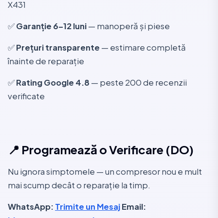
X431
✅
Garanție 6–12 luni
— manoperă și piese
✅
Prețuri transparente
— estimare completă
înainte de reparație
✅
Rating Google 4.8
— peste 200 de recenzii
verificate
📍 Programează o Verificare (DO)
Nu ignora simptomele — un compresor nou e mult
mai scump decât o reparație la timp.
WhatsApp:
Trimite un Mesaj
Email: