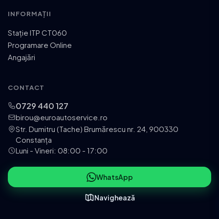
INFORMAȚII
Stație ITP CT060
Programare Online
Angajări
CONTACT
0729 440 127
birou@euroautoservice.ro
Str. Dumitru (Tache) Brumărescu nr. 24, 900330
Constanța
Luni - Vineri: 08:00 - 17:00
WhatsApp
Navighează