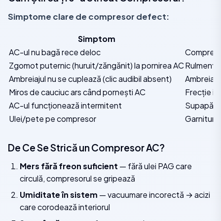
Simptome clare de compresor defect:
Simptom
AC-ul nu bagă rece deloc
Compresor
Zgomot puternic (huruit/zăngănit) la pornirea AC
Rulmenți 
Ambreiajul nu se cuplează (clic audibil absent)
Ambreiaj 
Miros de cauciuc ars când pornești AC
Frecție in
AC-ul funcționează intermitent
Supapă in
Ulei/pete pe compresor
Garnitură 
De Ce Se Strică un Compresor AC?
Mers fără freon suficient
— fără ulei PAG care
circulă, compresorul se gripează
Umiditate în sistem
— vacuumare incorectă → acizi
care corodează interiorul