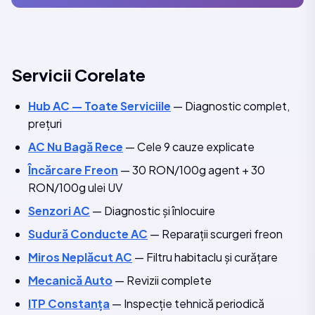
Servicii Corelate
Hub AC — Toate Serviciile
— Diagnostic complet,
prețuri
AC Nu Bagă Rece
— Cele 9 cauze explicate
Încărcare Freon
— 30 RON/100g agent + 30
RON/100g ulei UV
Senzori AC
— Diagnostic și înlocuire
Sudură Conducte AC
— Reparații scurgeri freon
Miros Neplăcut AC
— Filtru habitaclu și curățare
Mecanică Auto
— Revizii complete
ITP Constanța
— Inspecție tehnică periodică