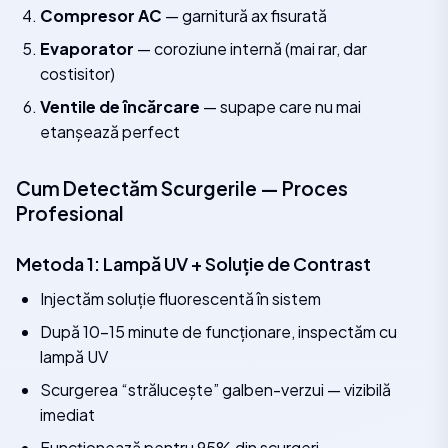
Compresor AC
— garnitură ax fisurată
Evaporator
— coroziune internă (mai rar, dar
costisitor)
Ventile de încărcare
— supape care nu mai
etanșează perfect
Cum Detectăm Scurgerile — Proces
Profesional
Metoda 1: Lampă UV + Soluție de Contrast
Injectăm soluție fluorescentă în sistem
După 10–15 minute de funcționare, inspectăm cu
lampă UV
Scurgerea “strălucește” galben-verzui — vizibilă
imediat
Funcționează pentru 95% din scurgeri