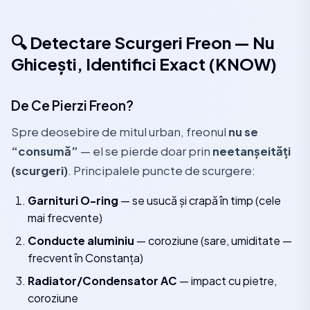
🔍 Detectare Scurgeri Freon — Nu
Ghicești, Identifici Exact (KNOW)
De Ce Pierzi Freon?
Spre deosebire de mitul urban, freonul
nu se
“consumă”
— el se pierde doar prin
neetanșeități
(scurgeri)
. Principalele puncte de scurgere:
Garnituri O-ring
— se usucă și crapă în timp (cele
mai frecvente)
Conducte aluminiu
— coroziune (sare, umiditate —
frecvent în Constanța)
Radiator/Condensator AC
— impact cu pietre,
coroziune