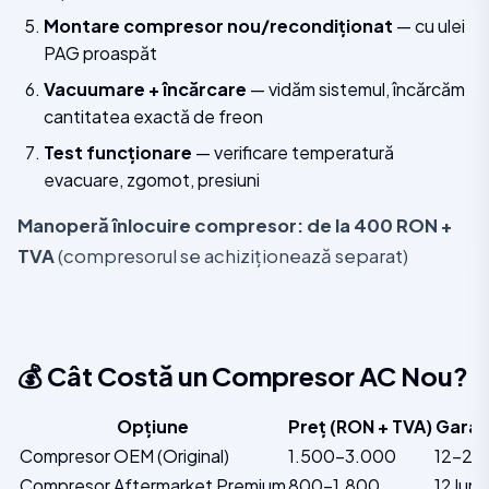
Montare compresor nou/recondiționat
— cu ulei
PAG proaspăt
Vacuumare + încărcare
— vidăm sistemul, încărcăm
cantitatea exactă de freon
Test funcționare
— verificare temperatură
evacuare, zgomot, presiuni
Manoperă înlocuire compresor: de la 400 RON +
TVA
(compresorul se achiziționează separat)
💰 Cât Costă un Compresor AC Nou?
Opțiune
Preț (RON + TVA)
Garan
Compresor OEM (Original)
1.500–3.000
12–24 
Compresor Aftermarket Premium
800–1.800
12 luni