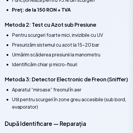
Preț: de la 150 RON + TVA
Metoda 2: Test cu Azot sub Presiune
Pentru scurgeri foarte mici, invizibile cu UV
Presurizăm sistemul cu azot la 15–20 bar
Urmărim scăderea presiunii la manometru
Identificăm chiar și micro-fisuri
Metoda 3: Detector Electronic de Freon (Sniffer)
Aparatul “miroase” freonul în aer
Util pentru scurgeri în zone greu accesibile (sub bord,
evaporator)
După Identificare — Reparația