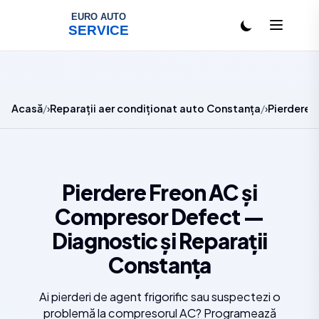
Salt la conținut
Acasă
Reparații aer condiționat auto Constanța
Pierdere 
Pierdere Freon AC și
Compresor Defect —
Diagnostic și Reparații
Constanța
Ai pierderi de agent frigorific sau suspectezi o
problemă la compresorul AC? Programează