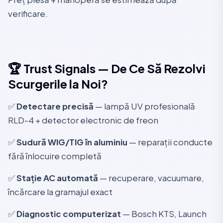
verificare.
🏆 Trust Signals — De Ce Să Rezolvi
Scurgerile la Noi?
✅
Detectare precisă
— lampă UV profesională
RLD-4 + detector electronic de freon
✅
Sudură WIG/TIG în aluminiu
— reparații conducte
fără înlocuire completă
✅
Stație AC automată
— recuperare, vacuumare,
încărcare la gramajul exact
✅
Diagnostic computerizat
— Bosch KTS, Launch