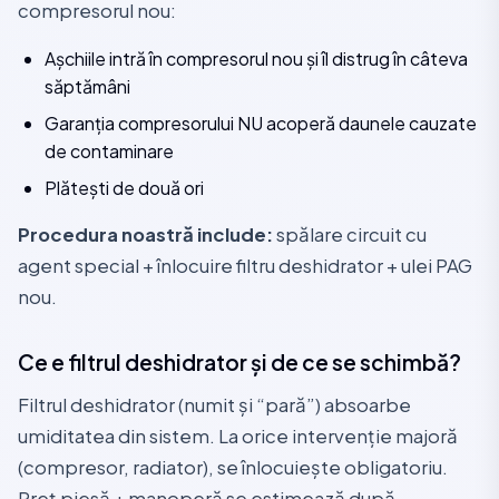
compresorul nou:
Așchiile intră în compresorul nou și îl distrug în câteva
săptămâni
Garanția compresorului NU acoperă daunele cauzate
de contaminare
Plătești de două ori
Procedura noastră include:
spălare circuit cu
agent special + înlocuire filtru deshidrator + ulei PAG
nou.
Ce e filtrul deshidrator și de ce se schimbă?
Filtrul deshidrator (numit și “pară”) absoarbe
umiditatea din sistem. La orice intervenție majoră
(compresor, radiator), se înlocuiește obligatoriu.
Preț piesă + manoperă se estimează după