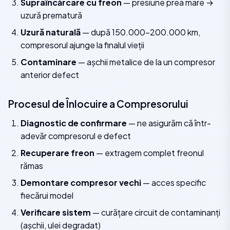
Supraîncărcare cu freon
— presiune prea mare →
uzură prematură
Uzură naturală
— după 150.000–200.000 km,
compresorul ajunge la finalul vieții
Contaminare
— așchii metalice de la un compresor
anterior defect
Procesul de Înlocuire a Compresorului
Diagnostic de confirmare
— ne asigurăm că într-
adevăr compresorul e defect
Recuperare freon
— extragem complet freonul
rămas
Demontare compresor vechi
— acces specific
fiecărui model
Verificare sistem
— curățare circuit de contaminanți
(așchii, ulei degradat)