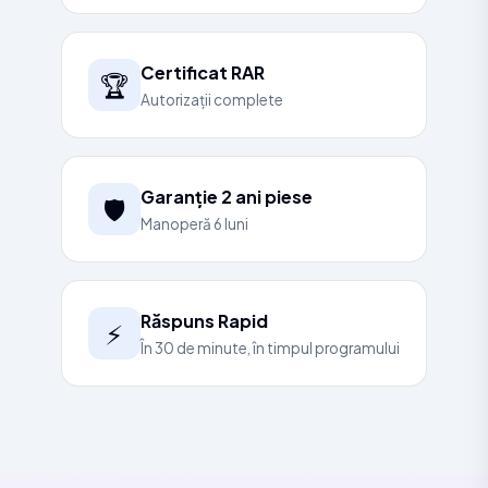
Certificat RAR
🏆
Autorizații complete
Garanție 2 ani piese
🛡️
Manoperă 6 luni
Răspuns Rapid
⚡
În 30 de minute, în timpul programului