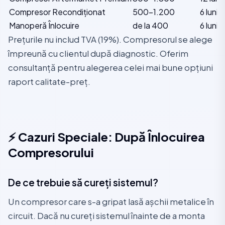
Compresor Recondiționat
500–1.200
6 luni
Manoperă Înlocuire
de la 400
6 luni
Prețurile nu includ TVA (19%). Compresorul se alege
împreună cu clientul după diagnostic. Oferim
consultanță pentru alegerea celei mai bune opțiuni
raport calitate-preț.
⚡ Cazuri Speciale: După Înlocuirea
Compresorului
De ce trebuie să cureți sistemul?
Un compresor care s-a gripat lasă așchii metalice în
circuit. Dacă nu cureți sistemul înainte de a monta