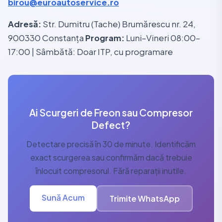
birou@euroautoservice.ro
Adresă:
Str. Dumitru (Tache) Brumărescu nr. 24,
900330 Constanța
Program:
Luni–Vineri 08:00–
17:00 | Sâmbătă: Doar ITP, cu programare
Ai Scurgeri de Freon sau Compresor
Defect?
Detectare precisă în 30 de minute. Identificăm
exact scurgerea sau confirmăm dacă trebuie
înlocuit compresorul. Fără reparații inutile.
Sună Acum
Trimite WhatsApp