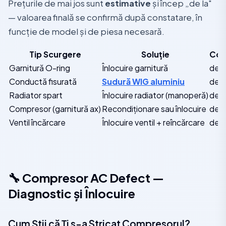
Prețurile de mai jos sunt
estimative
și încep „de la"
— valoarea finală se confirmă după constatare, în
funcție de model și de piesa necesară.
Tip Scurgere
Soluție
Cos
Garnitură O-ring
Înlocuire garnitură
de l
Conductă fisurată
Sudură WIG aluminiu
de l
Radiator spart
Înlocuire radiator (manoperă)
de l
Compresor (garnitură ax)
Recondiționare sau înlocuire
de l
Ventil încărcare
Înlocuire ventil + reîncărcare
de l
🔧 Compresor AC Defect —
Diagnostic și Înlocuire
Cum Știi că Ți s-a Stricat Compresorul?