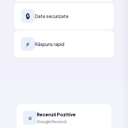
🔒
Date securizate
⚡
Răspuns rapid
Recenzii Pozitive
⭐
Google Recenzii