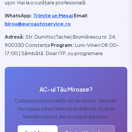
ușor. Hai la o curățare profesională.
WhatsApp:
Trimite un Mesaj
Email:
birou@euroautoservice.ro
Adresă:
Str. Dumitru (Tache) Brumărescu nr. 24,
900330 Constanța
Program:
Luni–Vineri 08:00–
17:00 | Sâmbătă: Doar ITP, cu programare
AC-ul Tău Miroase?
Curățare profesională în 45 de minute. Eliminăm
mucegaiul și bacteriile de la rădăcină, nu doar
mascăm mirosul. Aer proaspăt garantat.