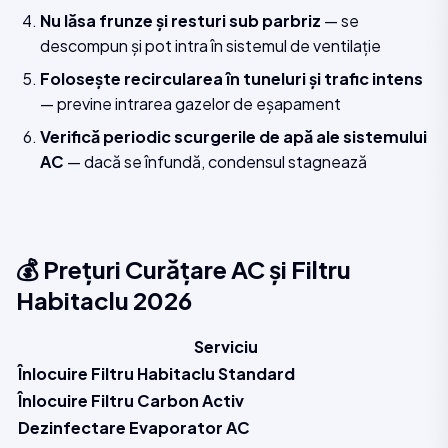
Nu lăsa frunze și resturi sub parbriz
— se
descompun și pot intra în sistemul de ventilație
Folosește recircularea în tuneluri și trafic intens
— previne intrarea gazelor de eșapament
Verifică periodic scurgerile de apă ale sistemului
AC
— dacă se înfundă, condensul stagnează
💰 Prețuri Curățare AC și Filtru
Habitaclu 2026
Serviciu
P
Înlocuire Filtru Habitaclu Standard
d
Înlocuire Filtru Carbon Activ
d
Dezinfectare Evaporator AC
d