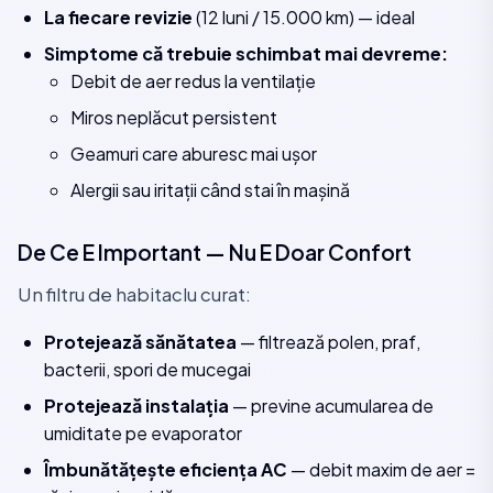
La fiecare revizie
(12 luni / 15.000 km) — ideal
Simptome că trebuie schimbat mai devreme:
Debit de aer redus la ventilație
Miros neplăcut persistent
Geamuri care aburesc mai ușor
Alergii sau iritații când stai în mașină
De Ce E Important — Nu E Doar Confort
Un filtru de habitaclu curat:
Protejează sănătatea
— filtrează polen, praf,
bacterii, spori de mucegai
Protejează instalația
— previne acumularea de
umiditate pe evaporator
Îmbunătățește eficiența AC
— debit maxim de aer =