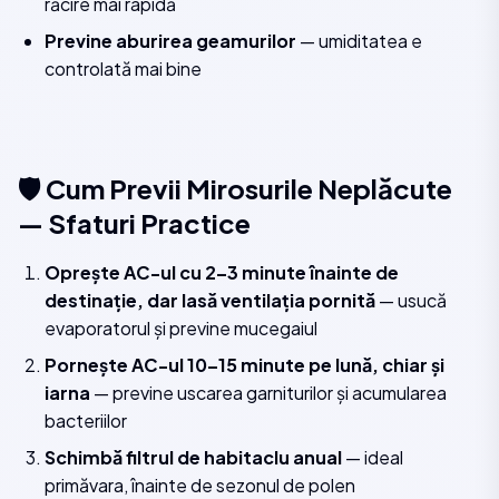
răcire mai rapidă
Previne aburirea geamurilor
— umiditatea e
controlată mai bine
🛡️ Cum Previi Mirosurile Neplăcute
— Sfaturi Practice
Oprește AC-ul cu 2–3 minute înainte de
destinație, dar lasă ventilația pornită
— usucă
evaporatorul și previne mucegaiul
Pornește AC-ul 10–15 minute pe lună, chiar și
iarna
— previne uscarea garniturilor și acumularea
bacteriilor
Schimbă filtrul de habitaclu anual
— ideal
primăvara, înainte de sezonul de polen