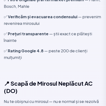
Bosch, Mahle
✅
Verificăm și evacuarea condensului
— prevenim
revenirea mirosului
✅
Prețuri transparente
— știi exact ce plătești
înainte
✅
Rating Google 4.8
— peste 200 de clienți
mulțumiți
📍 Scapă de Mirosul Neplăcut AC
(DO)
Nu te obișnui cu mirosul — nu e normal și se rezolvă