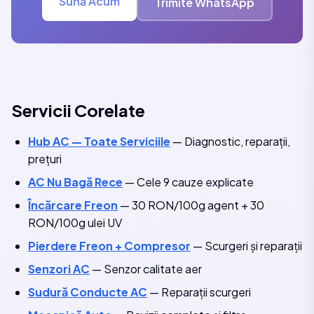
Sună Acum
Trimite WhatsApp
Servicii Corelate
Hub AC — Toate Serviciile
— Diagnostic, reparații,
prețuri
AC Nu Bagă Rece
— Cele 9 cauze explicate
Încărcare Freon
— 30 RON/100g agent + 30
RON/100g ulei UV
Pierdere Freon + Compresor
— Scurgeri și reparații
Senzori AC
— Senzor calitate aer
Sudură Conducte AC
— Reparații scurgeri