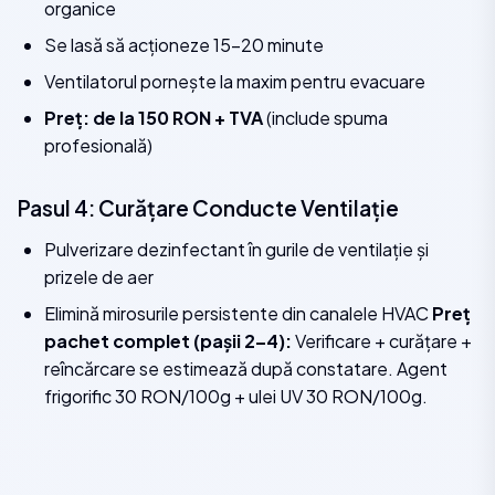
organice
Se lasă să acționeze 15–20 minute
Ventilatorul pornește la maxim pentru evacuare
Preț: de la 150 RON + TVA
(include spuma
profesională)
Pasul 4: Curățare Conducte Ventilație
Pulverizare dezinfectant în gurile de ventilație și
prizele de aer
Elimină mirosurile persistente din canalele HVAC
Preț
pachet complet (pașii 2–4):
Verificare + curățare +
reîncărcare se estimează după constatare. Agent
frigorific 30 RON/100g + ulei UV 30 RON/100g.