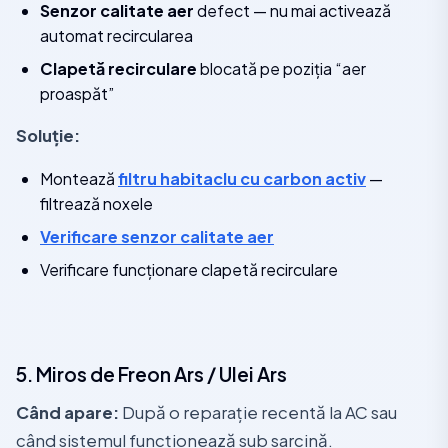
Senzor calitate aer
defect — nu mai activează
automat recircularea
Clapetă recirculare
blocată pe poziția “aer
proaspăt”
Soluție:
Montează
filtru habitaclu cu carbon activ
—
filtrează noxele
Verificare senzor calitate aer
Verificare funcționare clapetă recirculare
5. Miros de Freon Ars / Ulei Ars
Când apare:
După o reparație recentă la AC sau
când sistemul funcționează sub sarcină.