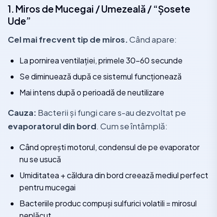
1. Miros de Mucegai / Umezeală / “Șosete
Ude”
Cel mai frecvent tip de miros.
Când apare:
La pornirea ventilației, primele 30–60 secunde
Se diminuează după ce sistemul funcționează
Mai intens după o perioadă de neutilizare
Cauza:
Bacterii și fungi care s-au dezvoltat pe
evaporatorul din bord
. Cum se întâmplă:
Când oprești motorul, condensul de pe evaporator
nu se usucă
Umiditatea + căldura din bord creează mediul perfect
pentru mucegai
Bacteriile produc compuși sulfurici volatili = mirosul
neplăcut