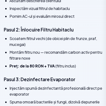
Ascultăm descrierea clientului
Inspectăm vizual filtrul de habitaclu
Pornim AC-ul și evaluăm mirosul direct
Pasul 2: Înlocuire Filtru Habitaclu
Scoatem filtrul vechi (de obicei plin de frunze, praf,
mucegai)
Montăm filtru nou — recomandăm carbon activ pentru
filtrare noxe
Preț: de la 80 RON + TVA
(filtru inclus)
Pasul 3: Dezinfectare Evaporator
Injectăm spumă dezinfectantă profesională direct pe
evaporator
Spuma omoară bacteriile și fungii, dizolvă depunerile