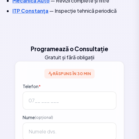
Mecanică Auto
— Revizii complete și filtre
ITP Constanța
— Inspecție tehnică periodică
Programează o Consultație
Gratuit și fără obligații
RĂSPUNS ÎN 30 MIN
Telefon
*
Nume
(opțional)