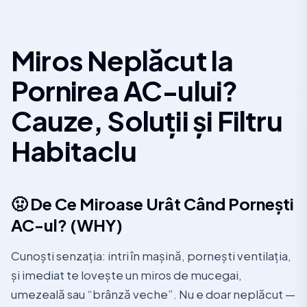
Miros Neplăcut la
Pornirea AC-ului?
Cauze, Soluții și Filtru
Habitaclu
🤢 De Ce Miroase Urât Când Pornești
AC-ul? (WHY)
Cunoști senzația: intri în mașină, pornești ventilația,
și imediat te lovește un miros de mucegai,
umezeală sau “brânză veche”. Nu e doar neplăcut —