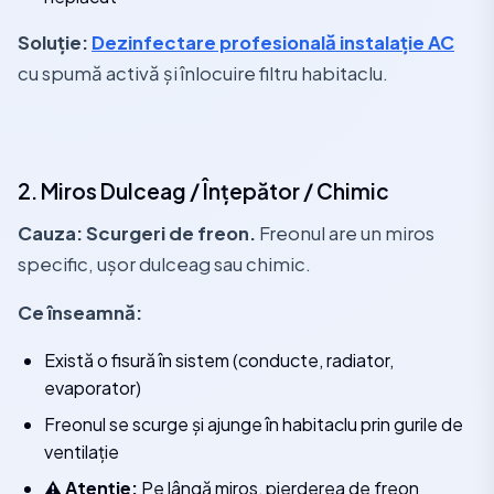
Soluție:
Dezinfectare profesională instalație AC
cu spumă activă și înlocuire filtru habitaclu.
2. Miros Dulceag / Înțepător / Chimic
Cauza: Scurgeri de freon.
Freonul are un miros
specific, ușor dulceag sau chimic.
Ce înseamnă:
Există o fisură în sistem (conducte, radiator,
evaporator)
Freonul se scurge și ajunge în habitaclu prin gurile de
ventilație
⚠️ Atenție:
Pe lângă miros, pierderea de freon