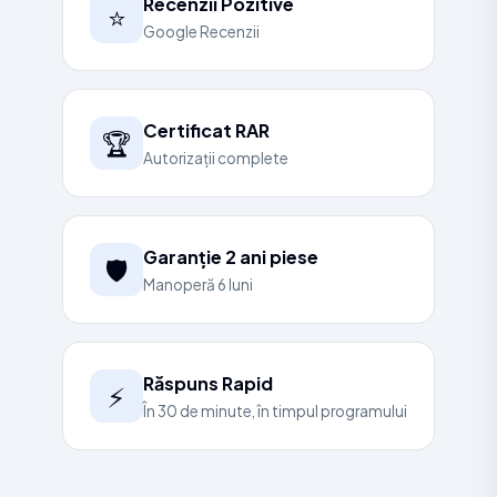
Recenzii Pozitive
⭐
Google Recenzii
Certificat RAR
🏆
Autorizații complete
Garanție 2 ani piese
🛡️
Manoperă 6 luni
Răspuns Rapid
⚡
În 30 de minute, în timpul programului