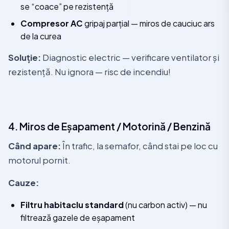
se “coace” pe rezistență
Compresor AC
gripaj parțial — miros de cauciuc ars
de la curea
Soluție:
Diagnostic electric — verificare ventilator și
rezistență. Nu ignora — risc de incendiu!
4. Miros de Eșapament / Motorină / Benzină
Când apare:
În trafic, la semafor, când stai pe loc cu
motorul pornit.
Cauze:
Filtru habitaclu standard
(nu carbon activ) — nu
filtrează gazele de eșapament