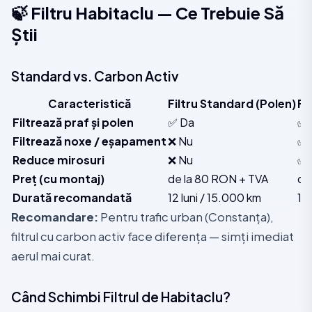
🍃 Filtru Habitaclu — Ce Trebuie Să
Știi
Standard vs. Carbon Activ
Caracteristică
Filtru Standard (Polen)
Fi
Filtrează praf și polen
✅ Da
✅ 
Filtrează noxe / eșapament
❌ Nu
✅ 
Reduce mirosuri
❌ Nu
✅ 
Preț (cu montaj)
de la 80 RON + TVA
de
Durată recomandată
12 luni / 15.000 km
12
Recomandare:
Pentru trafic urban (Constanța),
filtrul cu carbon activ face diferența — simți imediat
aerul mai curat.
Când Schimbi Filtrul de Habitaclu?