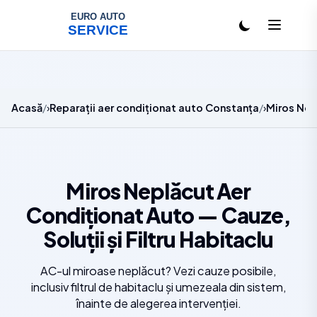
Salt la conținut
Acasă
Reparații aer condiționat auto Constanța
Miros Nepl
Miros Neplăcut Aer
Condiționat Auto — Cauze,
Soluții și Filtru Habitaclu
AC-ul miroase neplăcut? Vezi cauze posibile,
inclusiv filtrul de habitaclu și umezeala din sistem,
înainte de alegerea intervenției.