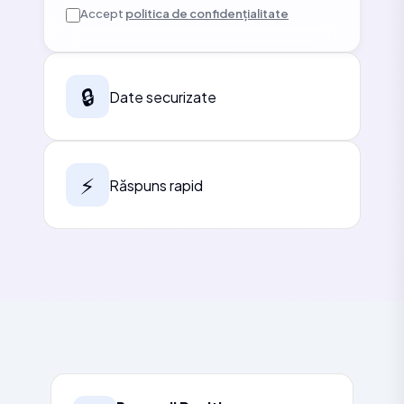
Accept
politica de confidențialitate
🔒
Date securizate
⚡
Răspuns rapid