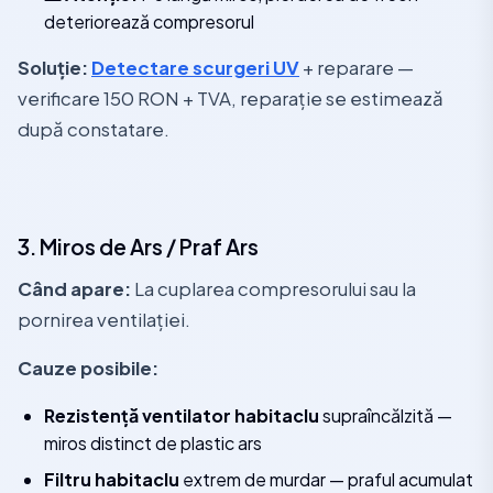
deteriorează compresorul
Soluție:
Detectare scurgeri UV
+ reparare —
verificare 150 RON + TVA, reparație se estimează
după constatare.
3. Miros de Ars / Praf Ars
Când apare:
La cuplarea compresorului sau la
pornirea ventilației.
Cauze posibile:
Rezistență ventilator habitaclu
supraîncălzită —
miros distinct de plastic ars
Filtru habitaclu
extrem de murdar — praful acumulat