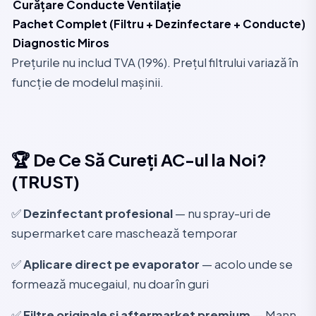
Curățare Conducte Ventilație
d
Pachet Complet (Filtru + Dezinfectare + Conducte)
d
Diagnostic Miros
G
Prețurile nu includ TVA (19%). Prețul filtrului variază în
funcție de modelul mașinii.
🏆 De Ce Să Cureți AC-ul la Noi?
(TRUST)
✅
Dezinfectant profesional
— nu spray-uri de
supermarket care maschează temporar
✅
Aplicare direct pe evaporator
— acolo unde se
formează mucegaiul, nu doar în guri
✅
Filtre originale și aftermarket premium
— Mann,