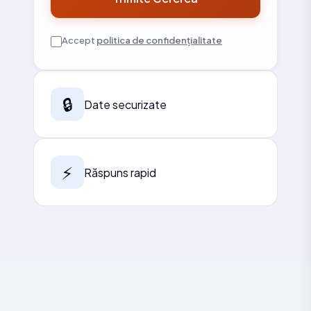
Accept
politica de confidențialitate
🔒
Date securizate
⚡
Răspuns rapid