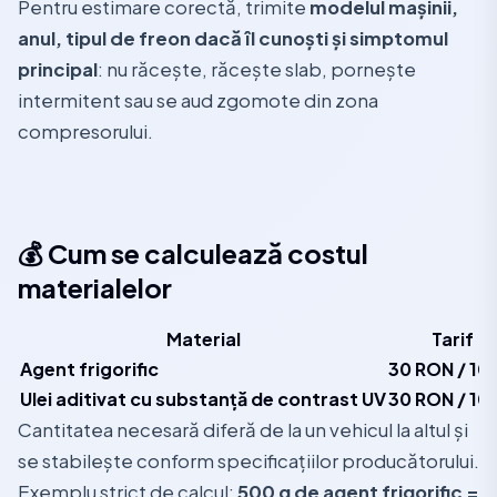
Pentru estimare corectă, trimite
modelul mașinii,
anul, tipul de freon dacă îl cunoști și simptomul
principal
: nu răcește, răcește slab, pornește
intermitent sau se aud zgomote din zona
compresorului.
💰 Cum se calculează costul
materialelor
Material
Tarif
Agent frigorific
30 RON / 10
Ulei aditivat cu substanță de contrast UV
30 RON / 10
Cantitatea necesară diferă de la un vehicul la altul și
se stabilește conform specificațiilor producătorului.
Exemplu strict de calcul:
500 g de agent frigorific =