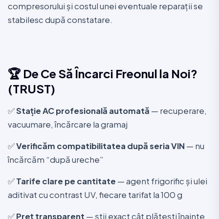
compresorului și costul unei eventuale reparații se
stabilesc după constatare.
🏆 De Ce Să Încarci Freonul la Noi?
(TRUST)
✅
Stație AC profesională automată
— recuperare,
vacuumare, încărcare la gramaj
✅
Verificăm compatibilitatea după seria VIN
— nu
încărcăm “după ureche”
✅
Tarife clare pe cantitate
— agent frigorific și ulei
aditivat cu contrast UV, fiecare tarifat la 100 g
✅
Preț transparent
— știi exact cât plătești înainte