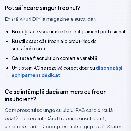
Pot să încarc singur freonul?
Există kituri DIY la magazinele auto, dar:
Nu poți face vacuumare fără echipament profesional
Nu știi exact cât freon ai pierdut (risc de
supraîncărcare)
Calitatea freonului din comerț e variabilă
Un sistem AC se rezolvă corect doar cu
diagnoză și
echipament dedicat
Ce se întâmplă dacă am mers cu freon
insuficient?
Compresorul se unge cu uleiul PAG care circulă
odată cu freonul. Când freonul e insuficient,
ungerea scade → compresorul se gripează. Starea