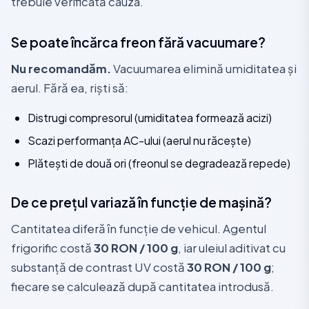
trebuie verificată cauza.
Se poate încărca freon fără vacuumare?
Nu recomandăm.
Vacuumarea elimină umiditatea și
aerul. Fără ea, riști să:
Distrugi compresorul (umiditatea formează acizi)
Scazi performanța AC-ului (aerul nu răcește)
Plătești de două ori (freonul se degradează repede)
De ce prețul variază în funcție de mașină?
Cantitatea diferă în funcție de vehicul. Agentul
frigorific costă
30 RON / 100 g
, iar uleiul aditivat cu
substanță de contrast UV costă
30 RON / 100 g
;
fiecare se calculează după cantitatea introdusă.