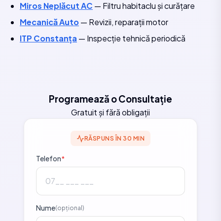
Miros Neplăcut AC
— Filtru habitaclu și curățare
Mecanică Auto
— Revizii, reparații motor
ITP Constanța
— Inspecție tehnică periodică
Programează o Consultație
Gratuit și fără obligații
RĂSPUNS ÎN 30 MIN
Telefon
*
Nume
(opțional)