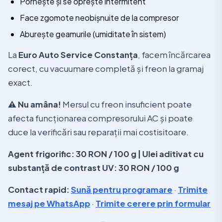
Pornește și se oprește intermitent
Face zgomote neobișnuite de la compresor
Aburește geamurile (umiditate în sistem)
La
Euro Auto Service Constanța
, facem încărcarea
corect, cu vacuumare completă și freon la gramaj
exact.
⚠️ Nu amâna!
Mersul cu freon insuficient poate
afecta funcționarea compresorului AC și poate
duce la verificări sau reparații mai costisitoare.
Agent frigorific: 30 RON / 100 g | Ulei aditivat cu
substanță de contrast UV: 30 RON / 100 g
Contact rapid:
Sună pentru programare
·
Trimite
mesaj pe WhatsApp
·
Trimite cerere prin formular