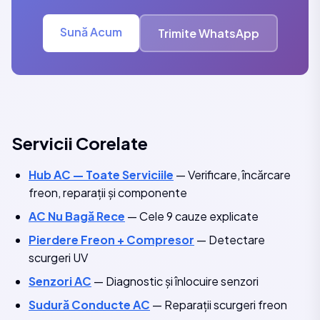
Sună Acum
Trimite WhatsApp
Servicii Corelate
Hub AC — Toate Serviciile
— Verificare, încărcare
freon, reparații și componente
AC Nu Bagă Rece
— Cele 9 cauze explicate
Pierdere Freon + Compresor
— Detectare
scurgeri UV
Senzori AC
— Diagnostic și înlocuire senzori
Sudură Conducte AC
— Reparații scurgeri freon