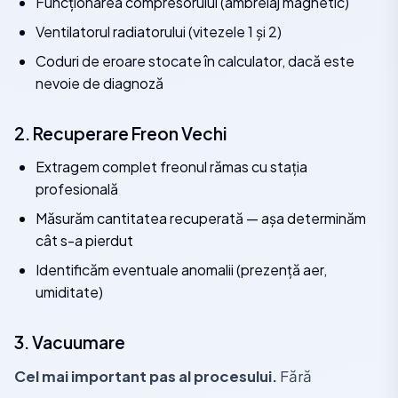
Funcționarea compresorului (ambreiaj magnetic)
Ventilatorul radiatorului (vitezele 1 și 2)
Coduri de eroare stocate în calculator, dacă este
nevoie de diagnoză
2. Recuperare Freon Vechi
Extragem complet freonul rămas cu stația
profesională
Măsurăm cantitatea recuperată — așa determinăm
cât s-a pierdut
Identificăm eventuale anomalii (prezență aer,
umiditate)
3. Vacuumare
Cel mai important pas al procesului.
Fără