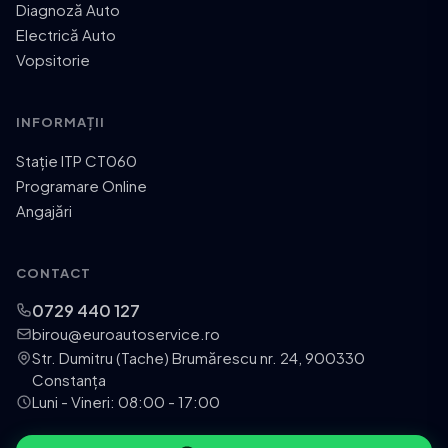
Diagnoză Auto
Electrică Auto
Vopsitorie
INFORMAȚII
Stație ITP CT060
Programare Online
Angajări
CONTACT
0729 440 127
birou@euroautoservice.ro
Str. Dumitru (Tache) Brumărescu nr. 24, 900330
Constanța
Luni - Vineri: 08:00 - 17:00