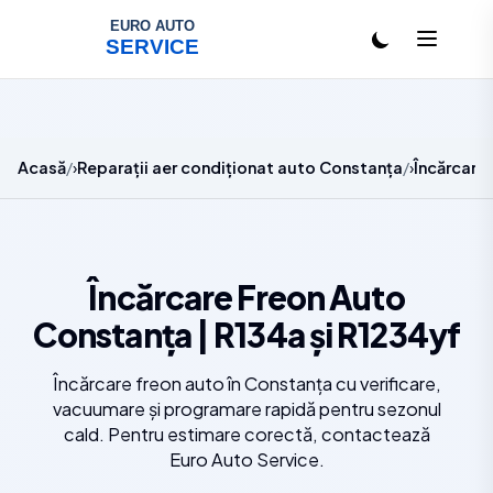
Salt la conținut
Acasă
Reparații aer condiționat auto Constanța
Încărcare
Încărcare Freon Auto
Constanța | R134a și R1234yf
Încărcare freon auto în Constanța cu verificare,
vacuumare și programare rapidă pentru sezonul
cald. Pentru estimare corectă, contactează
Euro Auto Service.