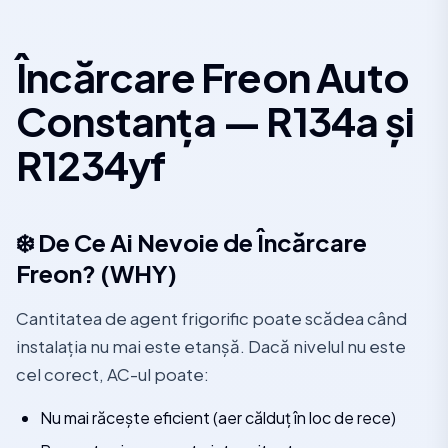
Încărcare Freon Auto
Constanța — R134a și
R1234yf
❄️ De Ce Ai Nevoie de Încărcare
Freon? (WHY)
Cantitatea de agent frigorific poate scădea când
instalația nu mai este etanșă. Dacă nivelul nu este
cel corect, AC-ul poate:
Nu mai răcește eficient (aer călduț în loc de rece)