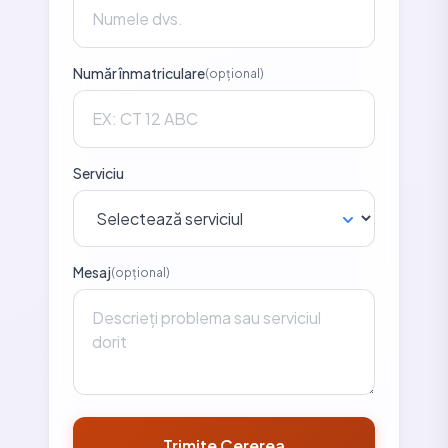
Număr înmatriculare
(opțional)
Serviciu
Mesaj
(opțional)
Trimite Cererea