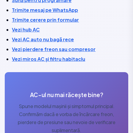
Sună pentru programare
Trimite mesaj pe WhatsApp
Trimite cerere prin formular
Vezi hub AC
Vezi AC auto nu bagă rece
Vezi pierdere freon sau compresor
Vezi miros AC și filtru habitaclu
AC-ul nu mai răcește bine?
Spune modelul mașinii și simptomul principal.
Confirmăm dacă e vorba de încărcare freon,
pierdere de presiune sau nevoie de verificare
suplimentară.