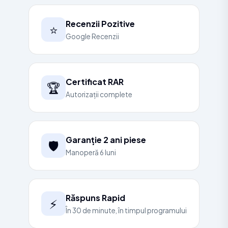
Recenzii Pozitive
⭐
Google Recenzii
Certificat RAR
🏆
Autorizații complete
Garanție 2 ani piese
🛡️
Manoperă 6 luni
Răspuns Rapid
⚡
În 30 de minute, în timpul programului