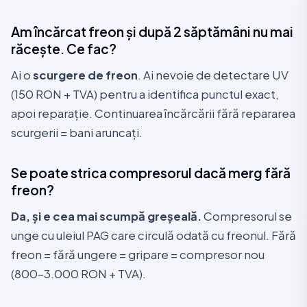
Am încărcat freon și după 2 săptămâni nu mai
răcește. Ce fac?
Ai o
scurgere de freon
. Ai nevoie de detectare UV
(150 RON + TVA) pentru a identifica punctul exact,
apoi reparație. Continuarea încărcării fără repararea
scurgerii = bani aruncați.
Se poate strica compresorul dacă merg fără
freon?
Da, și e cea mai scumpă greșeală.
Compresorul se
unge cu uleiul PAG care circulă odată cu freonul. Fără
freon = fără ungere = gripare = compresor nou
(800–3.000 RON + TVA).