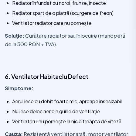
Radiator înfundat cu noroi, frunze, insecte
Radiator spart de o piatră (scurgere de freon)
Ventilator radiator care nu pornește
Soluție:
Curățare radiator sau înlocuire (manoperă
de la 300 RON + TVA).
6. Ventilator Habitaclu Defect
Simptome:
Aerul iese cu debit foarte mic, aproape insesizabil
Nu iese deloc aer din gurile de ventilație
Ventilatorul nu pornește la nicio treaptă de viteză
Cauza:
Rezistență ventilator arsă, motor ventilator