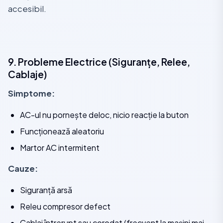
accesibil.
9. Probleme Electrice (Siguranțe, Relee,
Cablaje)
Simptome:
AC-ul nu pornește deloc, nicio reacție la buton
Funcționează aleatoriu
Martor AC intermitent
Cauze:
Siguranță arsă
Releu compresor defect
Cablaj întrerupt sau corodat (frecvent la mașini mai