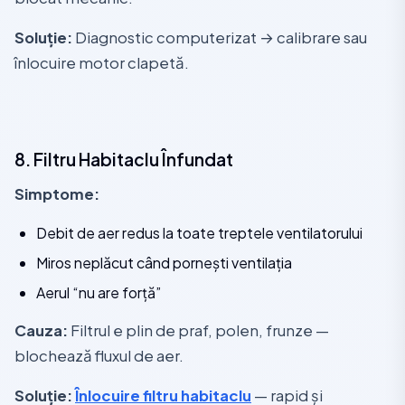
Soluție:
Diagnostic computerizat → calibrare sau
înlocuire motor clapetă.
8. Filtru Habitaclu Înfundat
Simptome:
Debit de aer redus la toate treptele ventilatorului
Miros neplăcut când pornești ventilația
Aerul “nu are forță”
Cauza:
Filtrul e plin de praf, polen, frunze —
blochează fluxul de aer.
Soluție:
Înlocuire filtru habitaclu
— rapid și