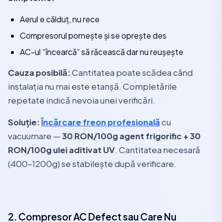
Aerul e călduț, nu rece
Compresorul pornește și se oprește des
AC-ul “încearcă” să răcească dar nu reușește
Cauza posibilă:
Cantitatea poate scădea când
instalația nu mai este etanșă. Completările
repetate indică nevoia unei verificări.
Soluție:
Încărcare freon profesională
cu
vacuumare —
30 RON/100g agent frigorific + 30
RON/100g ulei aditivat UV
. Cantitatea necesară
(400–1200g) se stabilește după verificare.
2. Compresor AC Defect sau Care Nu