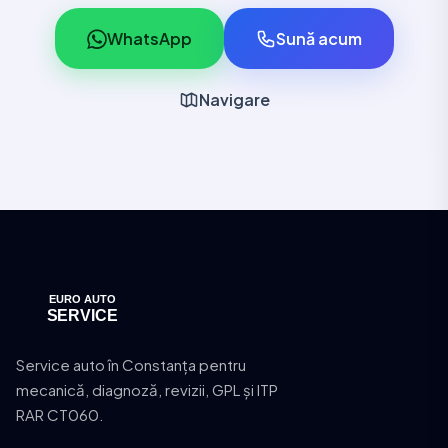
WhatsApp
Sună acum
Navigare
Service auto în Constanța pentru
mecanică, diagnoză, revizii, GPL și ITP
RAR CT060.