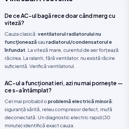
De ce AC-ul bagă rece doar când merg cu
viteză?
Cauza clasică:
ventilatorul radiatorului nu
funcționează
sau
radiatorul/condensatorul e
înfundat
. La viteză mare, curentul de aer forțează
răcirea. La ralanti, fără ventilator, nu există răcire
suficientă. Verifică ventilatorul.
AC-ul a funcționat ieri, azi nu mai pornește —
ce s-a întâmplat?
Cel mai probabil o
problemă electrică minoră
:
siguranță sărită, releu compresor defect, mufă
deconectată. Un diagnostic electric rapid (30
minute) identifică exact cauza.