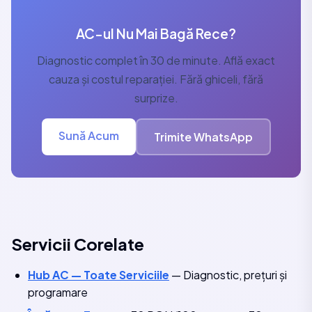
AC-ul Nu Mai Bagă Rece?
Diagnostic complet în 30 de minute. Află exact
cauza și costul reparației. Fără ghiceli, fără
surprize.
Sună Acum
Trimite WhatsApp
Servicii Corelate
Hub AC — Toate Serviciile
— Diagnostic, prețuri și
programare