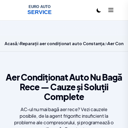
Salt la conținut
Acasă
Reparații aer condiționat auto Constanța
Aer Condi
Aer Condiționat Auto Nu Bagă
Rece — Cauze și Soluții
Complete
AC-ul nu mai bagă aer rece? Vezi cauzele
posibile, de la agent frigorific insuficient la
probleme ale compresorului, și programează o