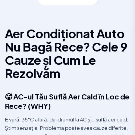
Aer Condiționat Auto
Nu Bagă Rece? Cele 9
Cauze și Cum Le
Rezolvăm
🥵 AC-ul Tău Suflă Aer Cald în Loc de
Rece? (WHY)
E vară, 35°C afară, dai drumul la AC și… suflă aer cald.
Știm senzația. Problema poate avea cauze diferite,