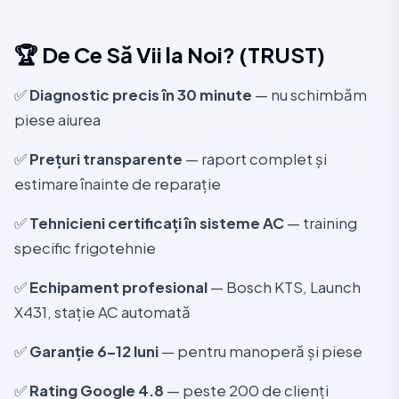
🏆 De Ce Să Vii la Noi? (TRUST)
✅
Diagnostic precis în 30 minute
— nu schimbăm
piese aiurea
✅
Prețuri transparente
— raport complet și
estimare înainte de reparație
✅
Tehnicieni certificați în sisteme AC
— training
specific frigotehnie
✅
Echipament profesional
— Bosch KTS, Launch
X431, stație AC automată
✅
Garanție 6–12 luni
— pentru manoperă și piese
✅
Rating Google 4.8
— peste 200 de clienți