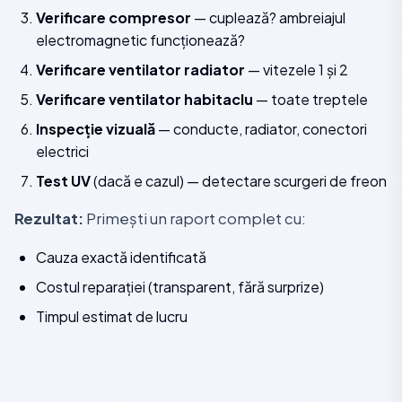
Verificare compresor
— cuplează? ambreiajul
electromagnetic funcționează?
Verificare ventilator radiator
— vitezele 1 și 2
Verificare ventilator habitaclu
— toate treptele
Inspecție vizuală
— conducte, radiator, conectori
electrici
Test UV
(dacă e cazul) — detectare scurgeri de freon
Rezultat:
Primești un raport complet cu:
Cauza exactă identificată
Costul reparației (transparent, fără surprize)
Timpul estimat de lucru