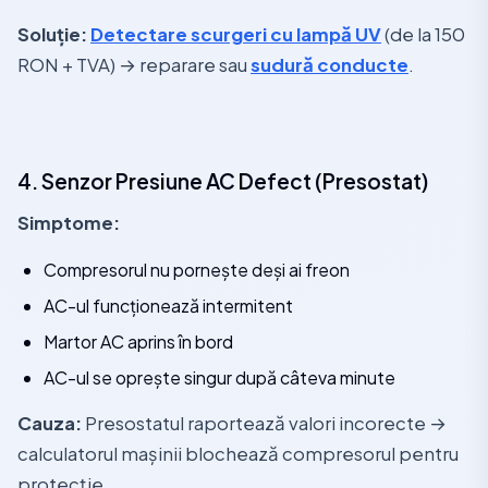
Soluție:
Detectare scurgeri cu lampă UV
(de la 150
RON + TVA) → reparare sau
sudură conducte
.
4. Senzor Presiune AC Defect (Presostat)
Simptome:
Compresorul nu pornește deși ai freon
AC-ul funcționează intermitent
Martor AC aprins în bord
AC-ul se oprește singur după câteva minute
Cauza:
Presostatul raportează valori incorecte →
calculatorul mașinii blochează compresorul pentru
protecție.