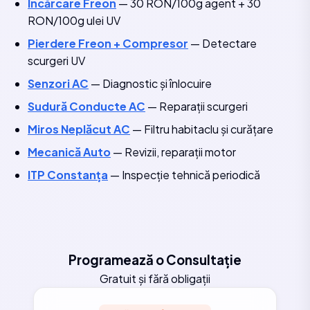
Încărcare Freon
— 30 RON/100g agent + 30
RON/100g ulei UV
Pierdere Freon + Compresor
— Detectare
scurgeri UV
Senzori AC
— Diagnostic și înlocuire
Sudură Conducte AC
— Reparații scurgeri
Miros Neplăcut AC
— Filtru habitaclu și curățare
Mecanică Auto
— Revizii, reparații motor
ITP Constanța
— Inspecție tehnică periodică
Programează o Consultație
Gratuit și fără obligații