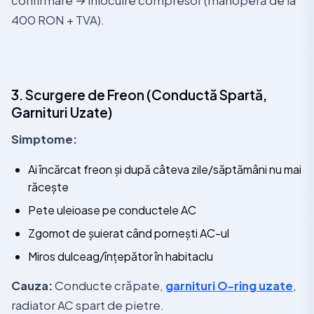
confirmare → înlocuire compresor (manoperă de la
400 RON + TVA).
3. Scurgere de Freon (Conductă Spartă,
Garnituri Uzate)
Simptome:
Ai încărcat freon și după câteva zile/săptămâni nu mai
răcește
Pete uleioase pe conductele AC
Zgomot de șuierat când pornești AC-ul
Miros dulceag/înțepător în habitaclu
Cauza:
Conducte crăpate,
garnituri O-ring uzate
,
radiator AC spart de pietre.