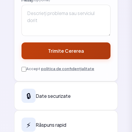
Trimite Cererea
Accept
politica de confidențialitate
🔒
Date securizate
⚡
Răspuns rapid