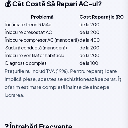
💰 Cât Costă Să Repari AC-ul?
Problemă
Cost Reparație (RON 
Încărcare freon R134a
de la 200
Înlocuire presostat AC
de la 200
Înlocuire compresor AC (manoperă)
de la 400
Sudură conductă (manoperă)
de la 200
Înlocuire ventilator habitaclu
de la 200
Diagnostic complet
de la 100
Prețurile nu includ TVA (19%). Pentru reparații care
implică piese, acestea se achiziționează separat. Îți
oferim estimare completă înainte de a începe
lucrarea.
❓ Întrebări Frecvente