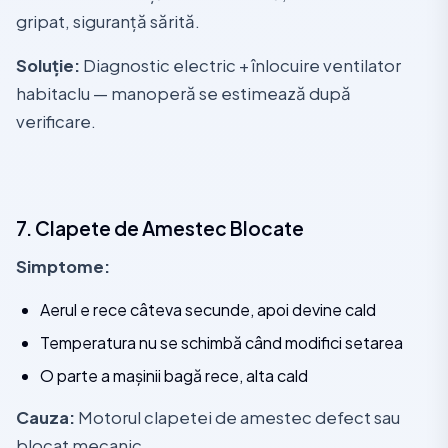
gripat, siguranță sărită.
Soluție:
Diagnostic electric + înlocuire ventilator
habitaclu — manoperă se estimează după
verificare.
7. Clapete de Amestec Blocate
Simptome:
Aerul e rece câteva secunde, apoi devine cald
Temperatura nu se schimbă când modifici setarea
O parte a mașinii bagă rece, alta cald
Cauza:
Motorul clapetei de amestec defect sau
blocat mecanic.