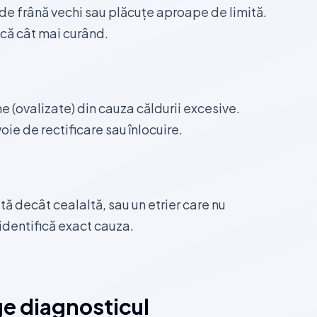
d de frână vechi sau plăcuțe aproape de limită.
că cât mai curând.
e (ovalizate) din cauza căldurii excesive.
oie de rectificare sau înlocuire.
tă decât cealaltă, sau un etrier care nu
identifică exact cauza.
ge diagnosticul