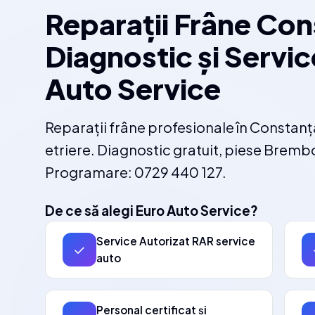
Reparații Frâne Con
Diagnostic și Servic
Auto Service
Reparații frâne profesionale în Constanța
etriere. Diagnostic gratuit, piese Bremb
Programare: 0729 440 127.
De ce să alegi Euro Auto Service?
Service Autorizat RAR service
✓
auto
Personal certificat și