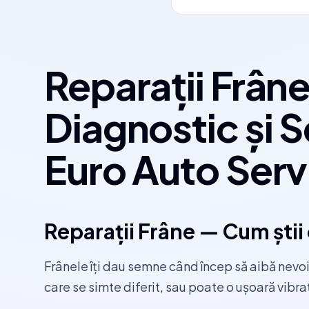
Reparații Frân
Diagnostic și S
Euro Auto Serv
Reparații Frâne — Cum știi c
Frânele îți dau semne când încep să aibă nevo
care se simte diferit, sau poate o ușoară vibraț