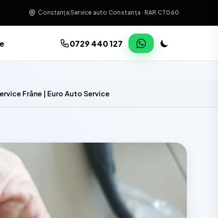
Constanța
|
Service auto Constanța · RAR CT060
re
0729 440 127
ervice Frâne | Euro Auto Service