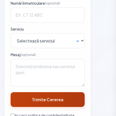
Număr înmatriculare
(opțional)
Serviciu
Mesaj
(opțional)
Trimite Cererea
Accept
politica de confidențialitate