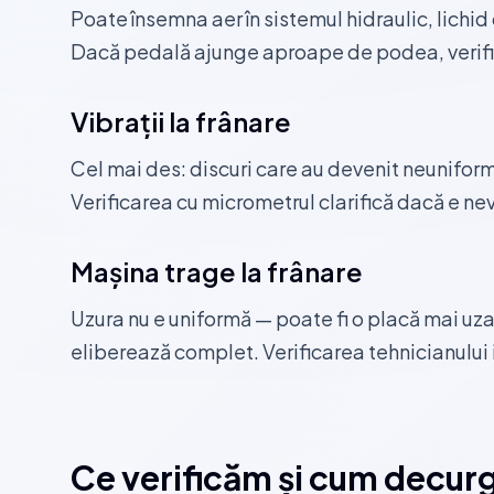
Poate însemna aer în sistemul hidraulic, lichi
Dacă pedală ajunge aproape de podea, verifi
Vibrații la frânare
Cel mai des: discuri care au devenit neuniform
Verificarea cu micrometrul clarifică dacă e nev
Mașina trage la frânare
Uzura nu e uniformă — poate fi o placă mai uza
eliberează complet. Verificarea tehnicianului 
Ce verificăm și cum decur