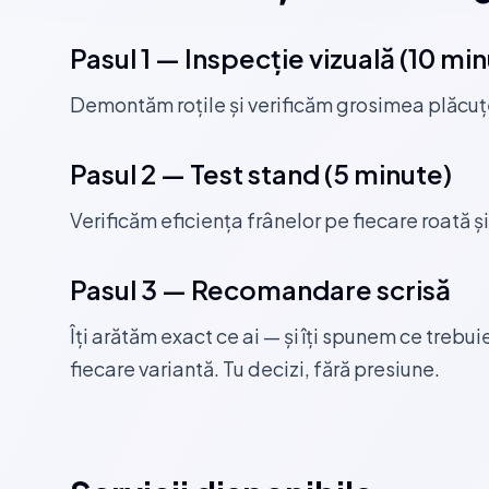
Pasul 1 — Inspecție vizuală (10 mi
Demontăm roțile și verificăm grosimea plăcuțelo
Pasul 2 — Test stand (5 minute)
Verificăm eficiența frânelor pe fiecare roată ș
Pasul 3 — Recomandare scrisă
Îți arătăm exact ce ai — și îți spunem ce trebu
fiecare variantă. Tu decizi, fără presiune.