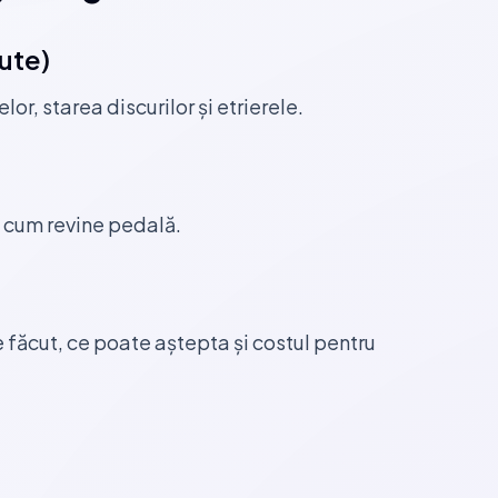
nute)
r, starea discurilor și etrierele.
i cum revine pedală.
ie făcut, ce poate aștepta și costul pentru