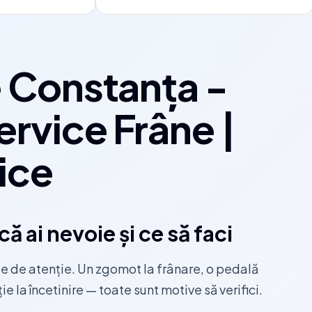
e Constanța -
ervice Frâne |
ice
ă ai nevoie și ce să faci
ie de atenție. Un zgomot la frânare, o pedală
ie la încetinire — toate sunt motive să verifici.