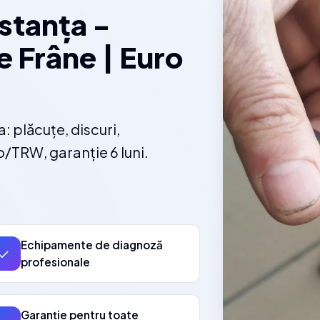
stanța -
e Frâne | Euro
: plăcuțe, discuri,
o/TRW, garanție 6 luni.
Echipamente de diagnoză
✓
profesionale
Garanție pentru toate