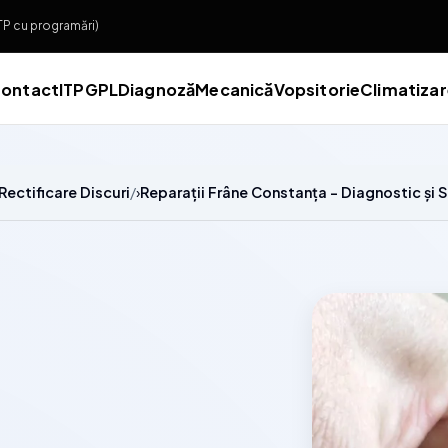
ITP cu programări)
ontact
ITP
GPL
Diagnoză
Mecanică
Vopsitorie
Climatiza
Rectificare Discuri
Reparații Frâne Constanța - Diagnostic și S