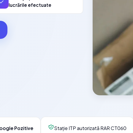
✓
lucrările efectuate
oogle Pozitive
Stație ITP autorizată RAR CT060