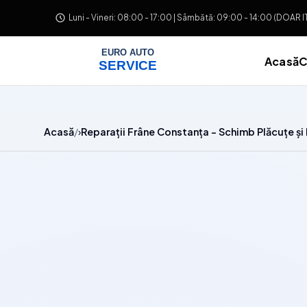
Salt la conținut
Luni - Vineri: 08:00 - 17:00 | Sâmbătă: 09:00 - 14:00 (DOAR 
Acasă
C
Acasă
Reparații Frâne Constanța - Schimb Plăcuțe și 