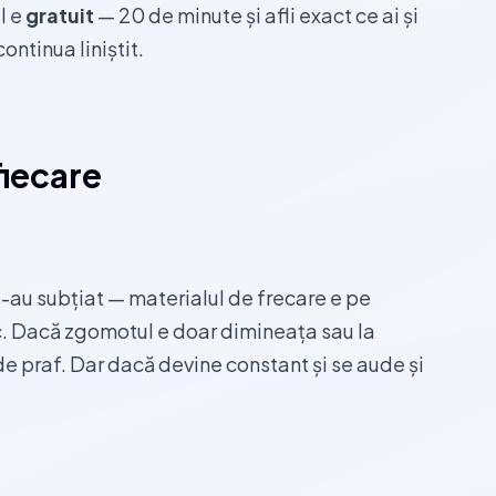
l e
gratuit
— 20 de minute și afli exact ce ai și
ontinua liniștit.
iecare
-au subțiat — materialul de frecare e pe
c. Dacă zgomotul e doar dimineața sau la
e praf. Dar dacă devine constant și se aude și