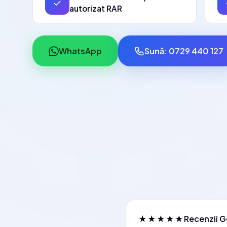
✓
autorizat RAR
WhatsApp
Sună: 0729 440 127
★★★★★
Recenzii G