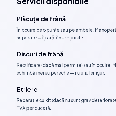
Servicii disponibile
Plăcuțe de frână
Înlocuire pe o punte sau pe ambele. Manoperă
separate — îți arătăm opțiunile.
Discuri de frână
Rectificare (dacă mai permite) sau înlocuire
schimbă mereu pereche — nu unul singur.
Etriere
Reparație cu kit (dacă nu sunt grav deteriorat
TVA per bucată.