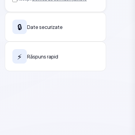
🔒
Date securizate
⚡
Răspuns rapid