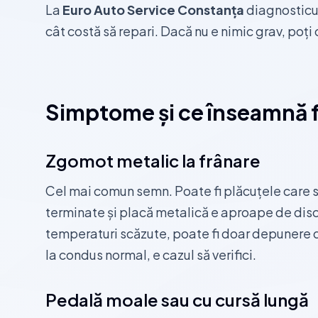
La
Euro Auto Service Constanța
diagnosticu
cât costă să repari. Dacă nu e nimic grav, poți c
Simptome și ce înseamnă f
Zgomot metalic la frânare
Cel mai comun semn. Poate fi plăcuțele care s
terminate și placă metalică e aproape de dis
temperaturi scăzute, poate fi doar depunere d
la condus normal, e cazul să verifici.
Pedală moale sau cu cursă lungă