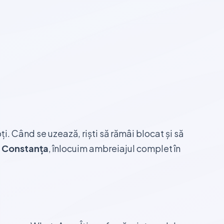
i. Când se uzează, riști să rămâi blocat și să
e Constanța
, înlocuim ambreiajul complet în