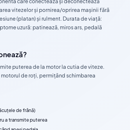
onenta care conectează și deconectează
rea vitezelor și pornirea/oprirea mașinii fără
esiune (platan) și rulment. Durata de viață:
mptome uzură: patinează, miros ars, pedală
ionează?
ite puterea de la motor la cutia de viteze.
motorul de roți, permițând schimbarea
ăcuțele de frână)
ru a transmite puterea
când apeși pedala