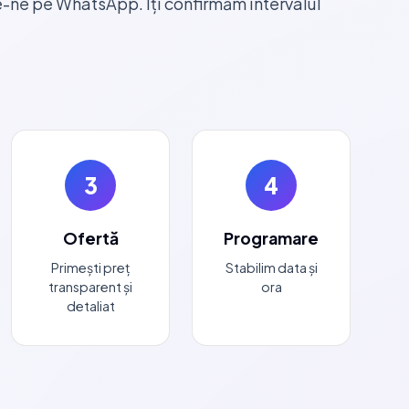
e-ne pe WhatsApp. Îți confirmăm intervalul
3
4
Ofertă
Programare
Primești preț
Stabilim data și
transparent și
ora
detaliat