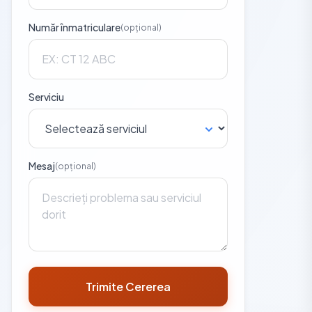
Număr înmatriculare
(opțional)
Serviciu
Mesaj
(opțional)
Trimite Cererea