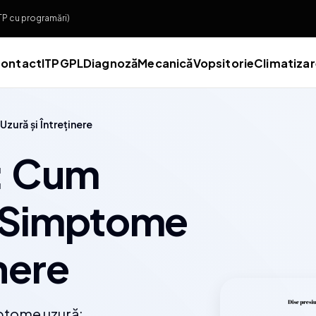
ITP cu programări)
ontact
ITP
GPL
Diagnoză
Mecanică
Vopsitorie
Climatiza
ură și Întreținere
: Cum
, Simptome
inere
ptome uzură: