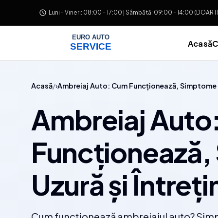
Salt la conținut
Luni - Vineri: 08:00 - 17:00 | Sâmbătă: 09:00 - 14:00 (DOAR 
Acasă
C
Acasă
Ambreiaj Auto: Cum Funcționează, Simptome Uz
Ambreiaj Auto
Funcționează
Uzură și Întreț
Cum funcționează ambreiajul auto? Sim