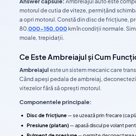
Answer capsule:
Ambreiajul auto este comp
motorul de cutia de viteze, permițând schimba
a opri motorul. Constă din disc de fricțiune, pr
80.
000-150.000
km în condiții normale. Si
moale, trepidații.
Ce Este Ambreiajul și Cum Funcț
Ambreiajul
este un sistem mecanic care transm
Când apeși pedala de ambreiaj, deconectezi 
vitezelor fără să oprești motorul.
Componentele principale:
Disc de fricțiune
— se uzează prin frecare (ca pl
Presiune (platan)
— apasă discul pe volant pent
Rulment de presiune
— permite deconectarea 