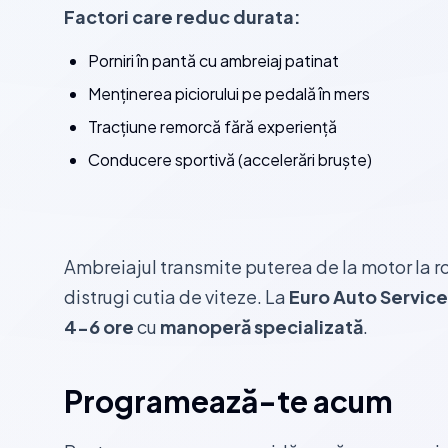
Factori care reduc durata:
Porniri în pantă cu ambreiaj patinat
Menținerea piciorului pe pedală în mers
Tracțiune remorcă fără experiență
Conducere sportivă (accelerări bruște)
Ambreiajul transmite puterea de la motor la roț
distrugi cutia de viteze. La
Euro Auto Servic
4-6 ore
cu
manoperă specializată
.
Programează-te acum