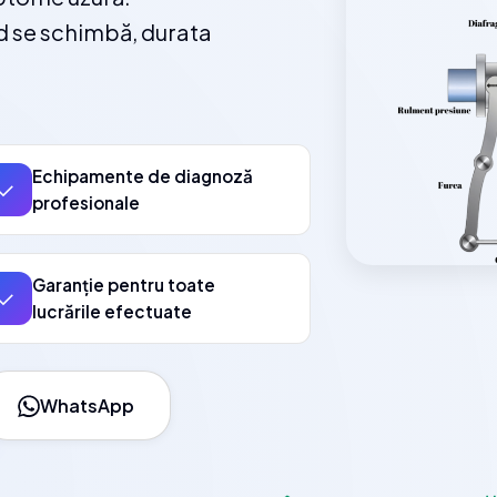
d se schimbă, durata
.
Echipamente de diagnoză
✓
profesionale
Garanție pentru toate
✓
lucrările efectuate
WhatsApp