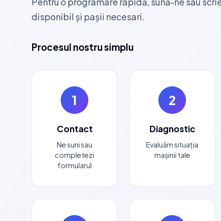
Pentru o programare rapidă, sună-ne sau scri
disponibil și pașii necesari.
Procesul nostru simplu
1
2
Contact
Diagnostic
Ne suni sau
Evaluăm situația
completezi
mașinii tale
formularul