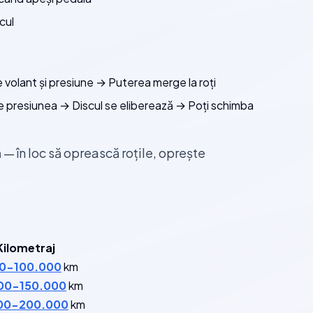
cul
e volant și presiune → Puterea merge la roți
e presiunea → Discul se eliberează → Poți schimba
 — în loc să oprească roțile, oprește
Kilometraj
0-100.000
km
00-150.000
km
00-200.000
km