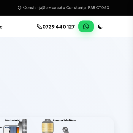
Constanța
|
Service auto Constanța · RAR CT060
re
0729 440 127