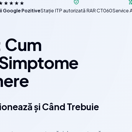
★★★★★
i Google Pozitive
Stație ITP autorizată RAR CT060
Service 
: Cum
, Simptome
inere
onează și Când Trebuie