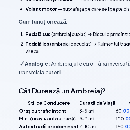
Volant motor
— suprafața pe care se lipește dis
Cum funcționează:
Pedală sus
(ambreiaj cuplat) → Discul e prins într
Pedală jos
(ambreiaj decuplat) → Rulmentul trag
viteza
💡
Analogie:
Ambreiajul e ca o frână inversată
transmisia puterii.
Cât Durează un Ambreiaj?
Stil de Conducere
Durată de Viață
Oraș cu trafic intens
3-5 ani
60.
00
Mixt (oraș + autostradă)
5-7 ani
100.
0
Autostradă predominant
7-10 ani
150.
0