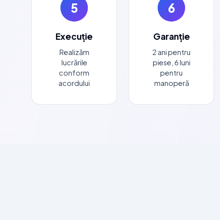
5
6
Execuție
Garanție
Realizăm
2 ani pentru
lucrările
piese, 6 luni
conform
pentru
acordului
manoperă