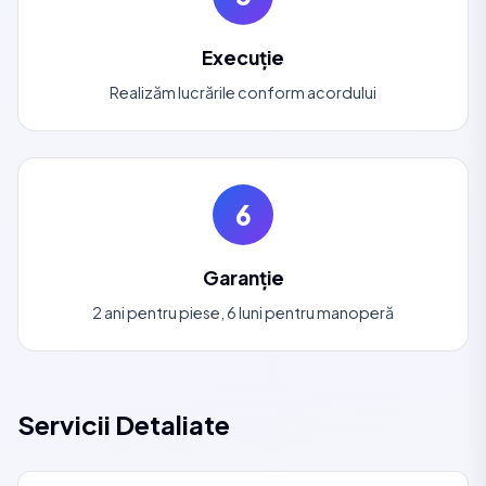
Execuție
Realizăm lucrările conform acordului
6
Garanție
2 ani pentru piese, 6 luni pentru manoperă
Servicii Detaliate