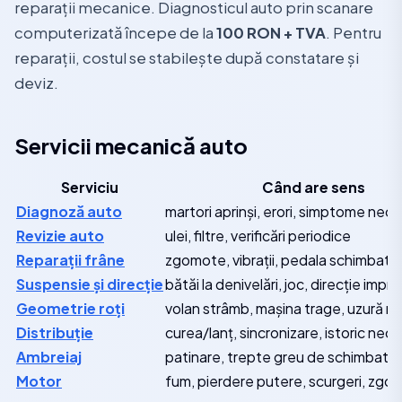
reparații mecanice. Diagnosticul auto prin scanare
computerizată începe de la
100 RON + TVA
. Pentru
reparații, costul se stabilește după constatare și
deviz.
Servicii mecanică auto
Serviciu
Când are sens
Diagnoză auto
martori aprinși, erori, simptome necl
Revizie auto
ulei, filtre, verificări periodice
Reparații frâne
zgomote, vibrații, pedala schimbată
Suspensie și direcție
bătăi la denivelări, joc, direcție impr
Geometrie roți
volan strâmb, mașina trage, uzură n
Distribuție
curea/lanț, sincronizare, istoric ne
Ambreiaj
patinare, trepte greu de schimbat,
Motor
fum, pierdere putere, scurgeri, zgo