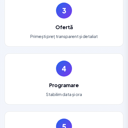
3
Ofertă
Primești preț transparent și detaliat
4
Programare
Stabilim data și ora
5