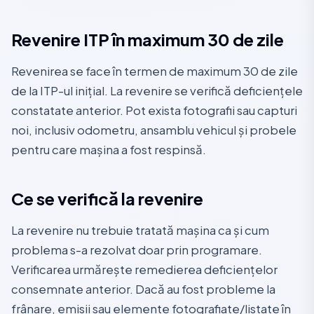
Revenire ITP în maximum 30 de zile
Revenirea se face în termen de maximum 30 de zile
de la ITP-ul inițial. La revenire se verifică deficiențele
constatate anterior. Pot exista fotografii sau capturi
noi, inclusiv odometru, ansamblu vehicul și probele
pentru care mașina a fost respinsă.
Ce se verifică la revenire
La revenire nu trebuie tratată mașina ca și cum
problema s-a rezolvat doar prin programare.
Verificarea urmărește remedierea deficiențelor
consemnate anterior. Dacă au fost probleme la
frânare, emisii sau elemente fotografiate/listate în