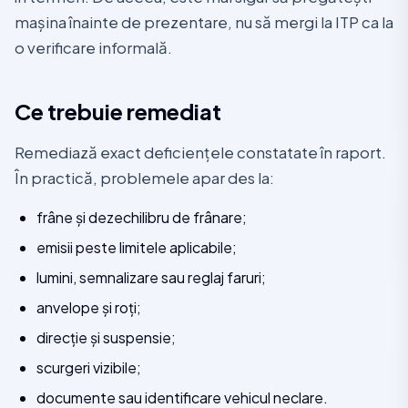
mașina înainte de prezentare, nu să mergi la ITP ca la
o verificare informală.
Ce trebuie remediat
Remediază exact deficiențele constatate în raport.
În practică, problemele apar des la:
frâne și dezechilibru de frânare;
emisii peste limitele aplicabile;
lumini, semnalizare sau reglaj faruri;
anvelope și roți;
direcție și suspensie;
scurgeri vizibile;
documente sau identificare vehicul neclare.