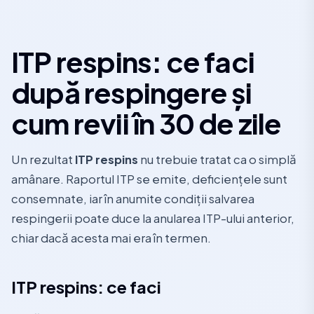
ITP respins: ce faci
după respingere și
cum revii în 30 de zile
Un rezultat
ITP respins
nu trebuie tratat ca o simplă
amânare. Raportul ITP se emite, deficiențele sunt
consemnate, iar în anumite condiții salvarea
respingerii poate duce la anularea ITP-ului anterior,
chiar dacă acesta mai era în termen.
ITP respins: ce faci