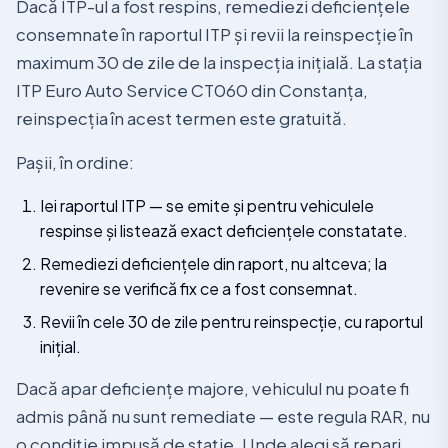
Dacă ITP-ul a fost respins, remediezi deficiențele
consemnate în raportul ITP și revii la reinspecție în
maximum 30 de zile de la inspecția inițială. La stația
ITP Euro Auto Service CT060 din Constanța,
reinspecția în acest termen este gratuită.
Pașii, în ordine:
Iei raportul ITP — se emite și pentru vehiculele
respinse și listează exact deficiențele constatate.
Remediezi deficiențele din raport, nu altceva; la
revenire se verifică fix ce a fost consemnat.
Revii în cele 30 de zile pentru reinspecție, cu raportul
inițial.
Dacă apar deficiențe majore, vehiculul nu poate fi
admis până nu sunt remediate — este regula RAR, nu
o condiție impusă de stație. Unde alegi să repari