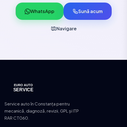
WhatsApp
Sună acum
Navigare
Service auto în Constanța pentru
mecanică, diagnoză, revizii, GPL și ITP
RAR CT060.