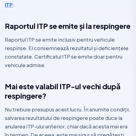
ITP
.
Raportul ITP se emite și la respingere
Raportul ITP se emite inclusiv pentru vehicule
respinse. El consemnează rezultatul și deficiențele
constatate. Certificatul ITP se emite doar pentru
vehicule admise.
Mai este valabil ITP-ul vechi după
respingere?
Nu trebuie presupus acest lucru. În anumite condiții,
salvarea rezultatului de respingere poate duce la
anularea ITP-ului anterior, chiar dacă acesta mai era
în termen. De aceea, este mai sigur să pregătești