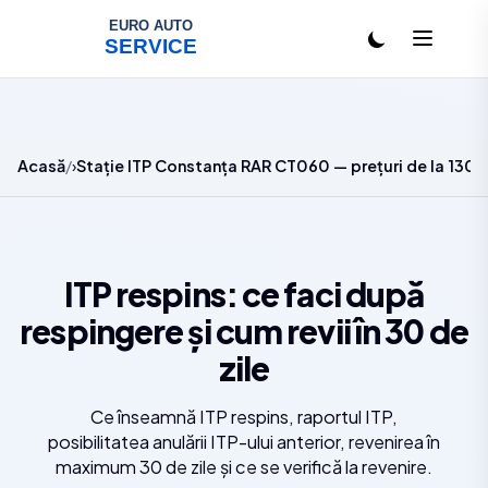
Salt la conținut
Acasă
Stație ITP Constanța RAR CT060 — prețuri de la 130
ITP respins: ce faci după
respingere și cum revii în 30 de
zile
Ce înseamnă ITP respins, raportul ITP,
posibilitatea anulării ITP-ului anterior, revenirea în
maximum 30 de zile și ce se verifică la revenire.