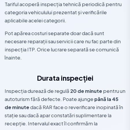
Tariful acoperă inspecția tehnică periodică pentru
categoria vehiculului prezentat și verificările
aplicabile acelei categorii.
Pot apărea costuri separate doar dacă sunt
necesare reparații sau servicii care nu fac parte din
inspecția ITP. Orice lucrare separată se comunică
înainte.
Durata inspecției
Inspecția durează de regulă
20 de minute
pentru un
autoturism fără defecte. Poate ajunge
până la 45
de minute
dacă RAR face o reverificare inopinată în
stație sau dacă apar constatări suplimentare la
recepție. Intervalul exact îl confirmăm la