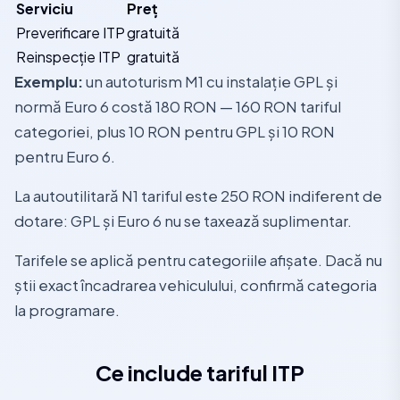
Serviciu
Preț
Preverificare ITP
gratuită
Reinspecție ITP
gratuită
Exemplu:
un autoturism M1 cu instalație GPL și
normă Euro 6 costă 180 RON — 160 RON tariful
categoriei, plus 10 RON pentru GPL și 10 RON
pentru Euro 6.
La autoutilitară N1 tariful este 250 RON indiferent de
dotare: GPL și Euro 6 nu se taxează suplimentar.
Tarifele se aplică pentru categoriile afișate. Dacă nu
știi exact încadrarea vehiculului, confirmă categoria
la programare.
Ce include tariful ITP