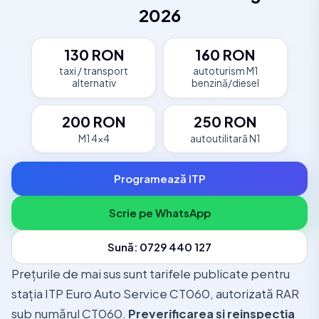
2026
130 RON
160 RON
taxi / transport
autoturism M1
alternativ
benzină/diesel
200 RON
250 RON
M1 4x4
autoutilitară N1
Programează ITP
Scrie pe WhatsApp
Sună: 0729 440 127
Prețurile de mai sus sunt tarifele publicate pentru
stația ITP Euro Auto Service CT060, autorizată RAR
sub numărul CT060.
Preverificarea și reinspecția