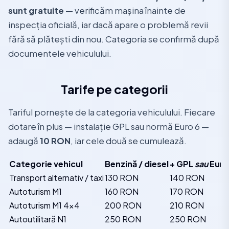
sunt gratuite
— verificăm mașina înainte de
inspecția oficială, iar dacă apare o problemă revii
fără să plătești din nou. Categoria se confirmă după
documentele vehiculului.
Tarife pe categorii
Tariful pornește de la categoria vehiculului. Fiecare
dotare în plus — instalație GPL sau normă Euro 6 —
adaugă
10 RON
, iar cele două se cumulează.
Categorie vehicul
Benzină / diesel
+ GPL
sau
Euro
Transport alternativ / taxi
130 RON
140 RON
Autoturism M1
160 RON
170 RON
Autoturism M1 4x4
200 RON
210 RON
Autoutilitară N1
250 RON
250 RON