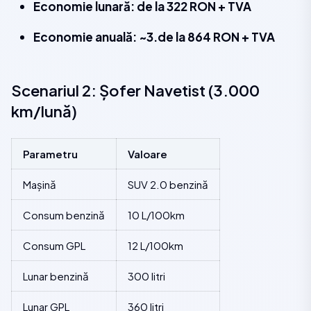
Economie lunară: de la 322 RON + TVA
Economie anuală: ~3.de la 864 RON + TVA
Scenariul 2: Șofer Navetist (3.000
km/lună)
Parametru
Valoare
Mașină
SUV 2.0 benzină
Consum benzină
10 L/100km
Consum GPL
12 L/100km
Lunar benzină
300 litri
Lunar GPL
360 litri