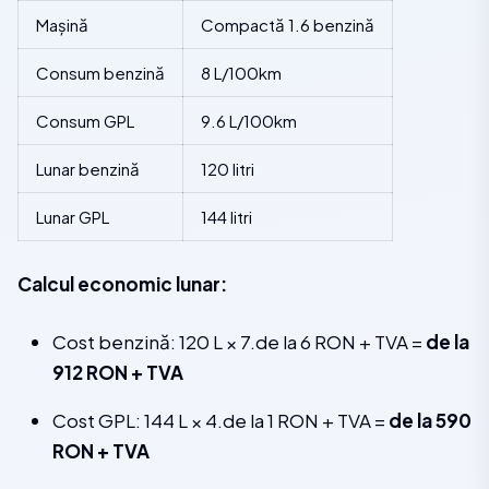
Mașină
Compactă 1.6 benzină
Consum benzină
8 L/100km
Consum GPL
9.6 L/100km
Lunar benzină
120 litri
Lunar GPL
144 litri
Calcul economic lunar:
Cost benzină: 120 L × 7.de la 6 RON + TVA =
de la
912 RON + TVA
Cost GPL: 144 L × 4.de la 1 RON + TVA =
de la 590
RON + TVA