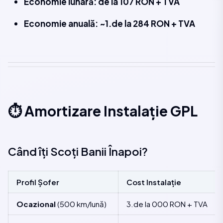
Economie lunară: de la 107 RON + TVA
Economie anuală: ~1.de la 284 RON + TVA
⏱️ Amortizare Instalație GPL
Când îți Scoți Banii Înapoi?
Profil Șofer
Cost Instalație
Ocazional
(500 km/lună)
3.de la 000 RON + TVA