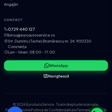
Angajări
CONTACT
0729 440 127
birou@euroautoservice.ro
Str. Dumitru (Tache) Brumărescu nr. 24, 900330
Constanța
Luni - Vineri: 08:00 - 17:00
WhatsApp
Navighează
© 2026 EuroAutoService. Toate drepturile rezervate.
Politica Cookie
Politica de Confidențialitate
Termeni și Condiții