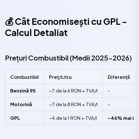
💰 Cât Economisești cu GPL -
Calcul Detaliat
Prețuri Combustibil (Medii 2025-2026)
Combustibil
Preț/Litru
Diferență
Benzină 95
~7.de la 6 RON + TVA/l
-
Motorină
~7.de la 8 RON + TVA/l
-
GPL
~4.de la 1 RON + TVA/l
~46% mai ief