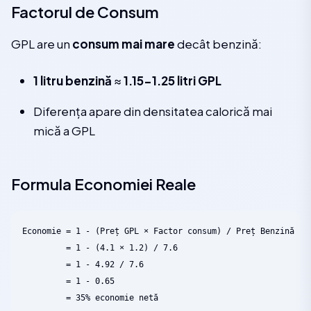
Factorul de Consum
GPL are un
consum mai mare
decât benzină:
1 litru benzină
≈
1.15-1.25 litri GPL
Diferența apare din densitatea calorică mai
mică a GPL
Formula Economiei Reale
Economie = 1 - (Preț GPL × Factor consum) / Preț Benzină

         = 1 - (4.1 × 1.2) / 7.6

         = 1 - 4.92 / 7.6

         = 1 - 0.65
