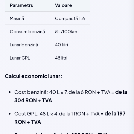
Parametru
Valoare
Mașină
Compactă 1.6
Consum benzină
8 L/100km
Lunar benzină
40 litri
Lunar GPL
48 litri
Calcul economic lunar:
Cost benzină: 40 L × 7.de la 6 RON + TVA =
de la
304 RON + TVA
Cost GPL: 48 L × 4.de la 1 RON + TVA =
de la 197
RON + TVA