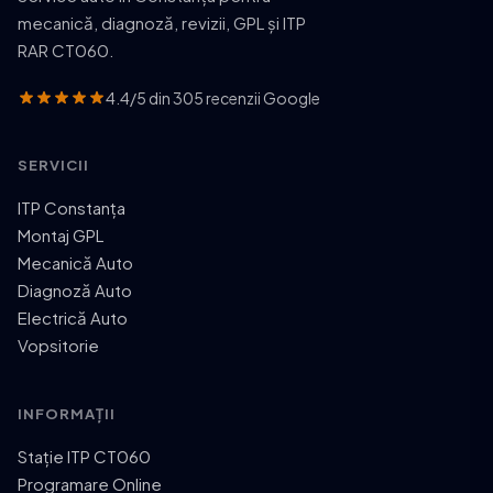
mecanică, diagnoză, revizii, GPL și ITP
RAR CT060.
4.4/5 din 305 recenzii Google
SERVICII
ITP Constanța
Montaj GPL
Mecanică Auto
Diagnoză Auto
Electrică Auto
Vopsitorie
INFORMAȚII
Stație ITP CT060
Programare Online