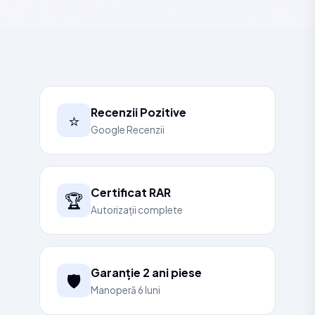
Recenzii Pozitive
⭐
Google Recenzii
Certificat RAR
🏆
Autorizații complete
Garanție 2 ani piese
🛡️
Manoperă 6 luni