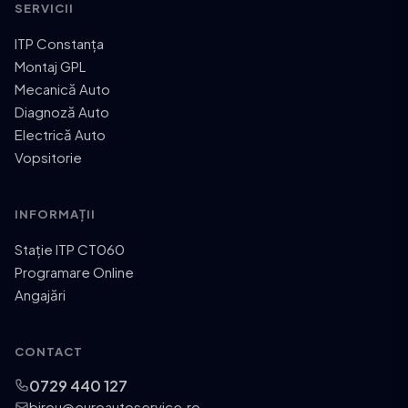
SERVICII
ITP Constanța
Montaj GPL
Mecanică Auto
Diagnoză Auto
Electrică Auto
Vopsitorie
INFORMAȚII
Stație ITP CT060
Programare Online
Angajări
CONTACT
0729 440 127
birou@euroautoservice.ro