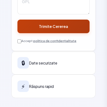
Trimite Cererea
Accept
politica de confidențialitate
🔒
Date securizate
⚡
Răspuns rapid