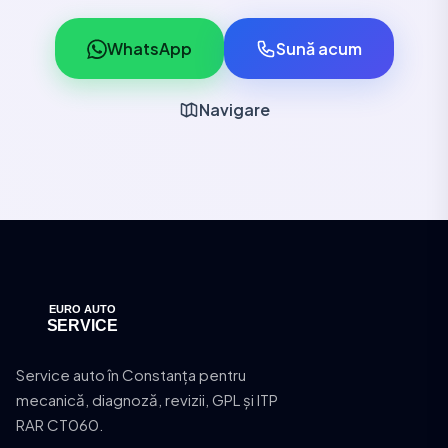
WhatsApp
Sună acum
Navigare
Service auto în Constanța pentru
mecanică, diagnoză, revizii, GPL și ITP
RAR CT060.