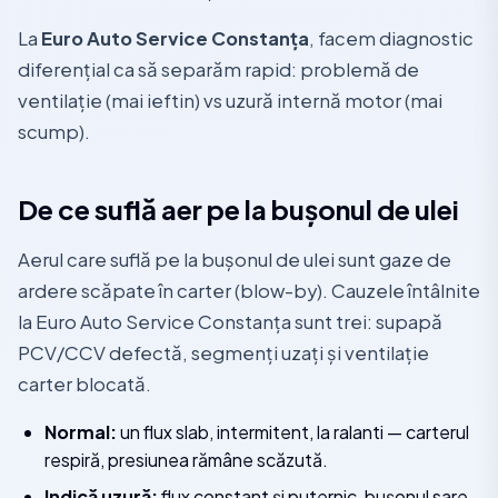
La
Euro Auto Service Constanța
, facem diagnostic
diferențial ca să separăm rapid: problemă de
ventilație (mai ieftin) vs uzură internă motor (mai
scump).
De ce suflă aer pe la bușonul de ulei
Aerul care suflă pe la bușonul de ulei sunt gaze de
ardere scăpate în carter (blow-by). Cauzele întâlnite
la Euro Auto Service Constanța sunt trei: supapă
PCV/CCV defectă, segmenți uzați și ventilație
carter blocată.
Normal:
un flux slab, intermitent, la ralanti — carterul
respiră, presiunea rămâne scăzută.
Indică uzură:
flux constant și puternic, bușonul sare