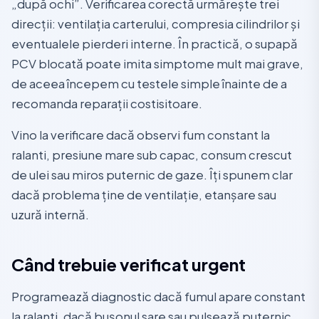
„după ochi”. Verificarea corectă urmărește trei
direcții: ventilația carterului, compresia cilindrilor și
eventualele pierderi interne. În practică, o supapă
PCV blocată poate imita simptome mult mai grave,
de aceea începem cu testele simple înainte de a
recomanda reparații costisitoare.
Vino la verificare dacă observi fum constant la
ralanti, presiune mare sub capac, consum crescut
de ulei sau miros puternic de gaze. Îți spunem clar
dacă problema ține de ventilație, etanșare sau
uzură internă.
Când trebuie verificat urgent
Programează diagnostic dacă fumul apare constant
la ralanti, dacă bușonul sare sau pulsează puternic,