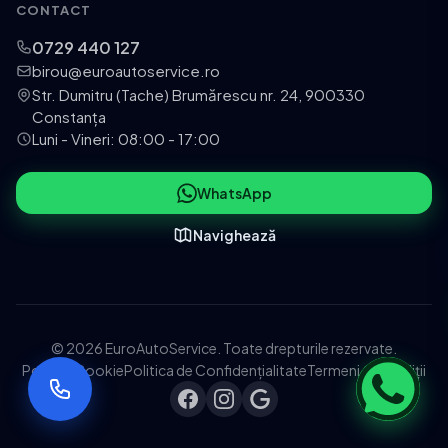
CONTACT
0729 440 127
birou@euroautoservice.ro
Str. Dumitru (Tache) Brumărescu nr. 24, 900330
Constanța
Luni - Vineri: 08:00 - 17:00
WhatsApp
Navighează
© 2026 EuroAutoService. Toate drepturile rezervate.
Politica Cookie
Politica de Confidențialitate
Termeni și Condiții