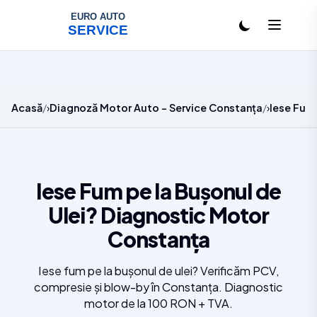
Salt la conținut
Acasă
Diagnoză Motor Auto - Service Constanța
Iese Fum
Iese Fum pe la Bușonul de
Ulei? Diagnostic Motor
Constanța
Iese fum pe la bușonul de ulei? Verificăm PCV,
compresie și blow-by în Constanța. Diagnostic
motor de la 100 RON + TVA.