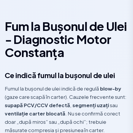
Fum la Bușonul de Ulei
- Diagnostic Motor
Constanța
Ce indică fumul la bușonul de ulei
Fumul la bușonul de ulei indică de regulă
blow-by
(gaze care scapă în carter). Cauzele frecvente sunt:
supapă PCV/CCV defectă
,
segmenți uzați
sau
ventilație carter blocată
. Nu se confirmă corect
doar „după miros” sau „după ochi”; trebuie
măsurate compresia și presiunea în carter.