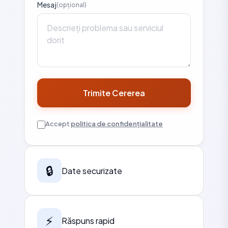
Mesaj
(opțional)
Trimite Cererea
Accept
politica de confidențialitate
🔒
Date securizate
⚡
Răspuns rapid