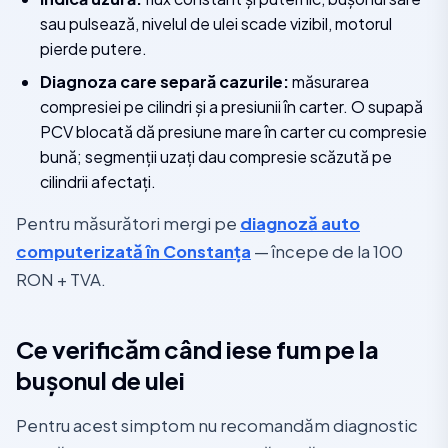
sau pulsează, nivelul de ulei scade vizibil, motorul
pierde putere.
Diagnoza care separă cazurile:
măsurarea
compresiei pe cilindri și a presiunii în carter. O supapă
PCV blocată dă presiune mare în carter cu compresie
bună; segmenții uzați dau compresie scăzută pe
cilindrii afectați.
Pentru măsurători mergi pe
diagnoză auto
computerizată în Constanța
— începe de la 100
RON + TVA.
Ce verificăm când iese fum pe la
bușonul de ulei
Pentru acest simptom nu recomandăm diagnostic