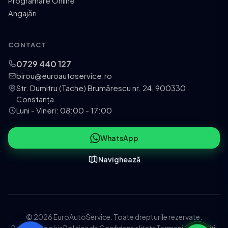
Programare Online
Angajări
CONTACT
0729 440 127
birou@euroautoservice.ro
Str. Dumitru (Tache) Brumărescu nr. 24, 900330
Constanța
Luni - Vineri: 08:00 - 17:00
WhatsApp
Navighează
© 2026 EuroAutoService. Toate drepturile rezervate.