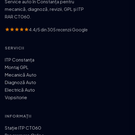
Service auto în Constanța pentru
mecanică, diagnoză, revizii, GPL și ITP
RAR CT060.
4.4/5 din 305 recenzii Google
SERVICII
ITP Constanța
Montaj GPL
Mecanică Auto
Diagnoză Auto
Electrică Auto
Vopsitorie
INFORMAȚII
Stație ITP CT060