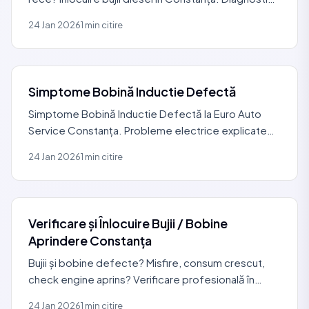
GRATUIT, prețuri de la 80 RON + TVA/buc. Garanție
24 Jan 2026
1 min citire
12
Simptome Bobină Inductie Defectă
Simptome Bobină Inductie Defectă la Euro Auto
Service Constanța. Probleme electrice explicate
clar, diagnostic corect și intervenții făcute doar
24 Jan 2026
1 min citire
unde e
Verificare și Înlocuire Bujii / Bobine
Aprindere Constanța
Bujii și bobine defecte? Misfire, consum crescut,
check engine aprins? Verificare profesională în
Constanța. Prețuri de la 100 RON + TVA. Garanție
24 Jan 2026
1 min citire