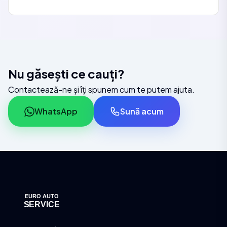
12-24 luni!
Nu găsești ce cauți?
Contactează-ne și îți spunem cum te putem ajuta.
WhatsApp
Sună acum