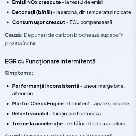
Emisii NOx crescute
- la testul de emisii
Detonații (bătăi)
- la sarcină, din temperaturi ridicate
Consum ușor crescut
- ECU compensează
Cauză:
Depuneri de carbon blochează supapa în
poziția închis.
EGR cu Funcționare Intermitentă
Simptome:
Performanță inconsistentă
- uneori merge bine,
alteori nu
Martor Check Engine
intermitent - apare și dispare
Relanti variabil
- turații care fluctuează
Trezne la accelerație
- ezită înainte de a accelera