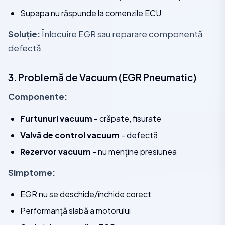
Supapa nu răspunde la comenzile ECU
Soluție:
Înlocuire EGR sau reparare componentă
defectă
3. Problemă de Vacuum (EGR Pneumatic)
Componente:
Furtunuri vacuum
- crăpate, fisurate
Valvă de control vacuum
- defectă
Rezervor vacuum
- nu menține presiunea
Simptome:
EGR nu se deschide/închide corect
Performanță slabă a motorului