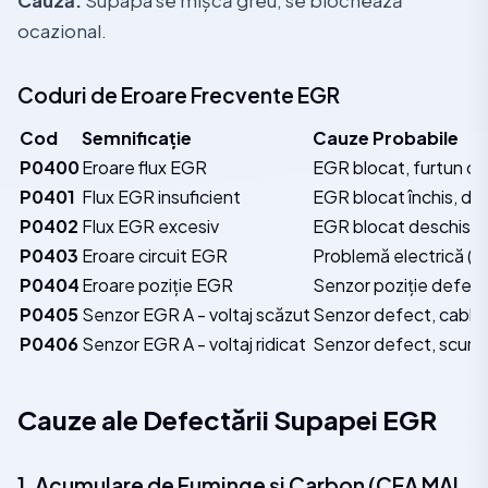
Cauză:
Supapa se mișcă greu, se blochează
ocazional.
Coduri de Eroare Frecvente EGR
Cod
Semnificație
Cauze Probabile
P0400
Eroare flux EGR
EGR blocat, furtun cr
P0401
Flux EGR insuficient
EGR blocat închis, de
P0402
Flux EGR excesiv
EGR blocat deschis, 
P0403
Eroare circuit EGR
Problemă electrică (mo
P0404
Eroare poziție EGR
Senzor poziție defec
P0405
Senzor EGR A - voltaj scăzut
Senzor defect, cablaj
P0406
Senzor EGR A - voltaj ridicat
Senzor defect, scurtc
Cauze ale Defectării Supapei EGR
1. Acumulare de Fuminge și Carbon (CEA MAI