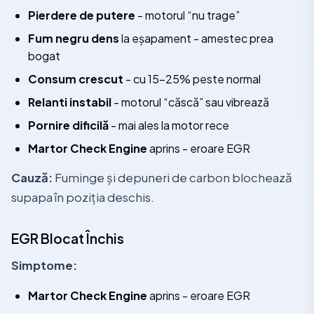
Pierdere de putere
- motorul “nu trage”
Fum negru dens
la eșapament - amestec prea
bogat
Consum crescut
- cu 15-25% peste normal
Relanti instabil
- motorul “căscă” sau vibrează
Pornire dificilă
- mai ales la motor rece
Martor Check Engine
aprins - eroare EGR
Cauză:
Fuminge și depuneri de carbon blochează
supapa în poziția deschis.
EGR Blocat Închis
Simptome:
Martor Check Engine
aprins - eroare EGR