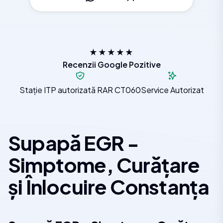
★★★★★
Recenzii Google Pozitive
Stație ITP autorizată RAR CT060
Service Autorizat
Supapă EGR -
Simptome, Curățare
și Înlocuire Constanța