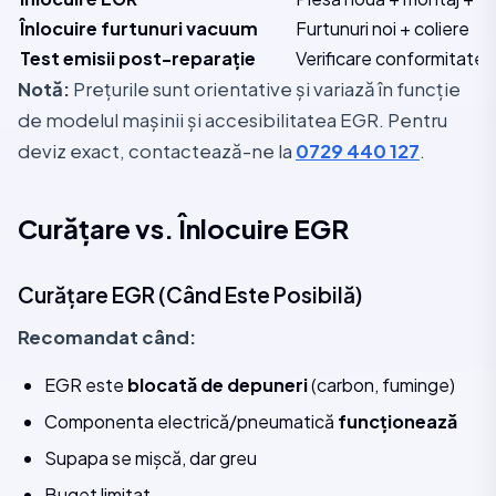
Înlocuire furtunuri vacuum
Furtunuri noi + coliere
Test emisii post-reparație
Verificare conformitate
Notă:
Prețurile sunt orientative și variază în funcție
de modelul mașinii și accesibilitatea EGR. Pentru
deviz exact, contactează-ne la
0729 440 127
.
Curățare vs. Înlocuire EGR
Curățare EGR (Când Este Posibilă)
Recomandat când:
EGR este
blocată de depuneri
(carbon, fuminge)
Componenta electrică/pneumatică
funcționează
Supapa se mișcă, dar greu
Buget limitat