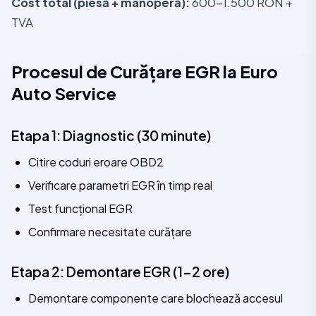
Cost total (piesă + manoperă):
600-1.500 RON +
TVA
Procesul de Curățare EGR la Euro
Auto Service
Etapa 1: Diagnostic (30 minute)
Citire coduri eroare OBD2
Verificare parametri EGR în timp real
Test funcțional EGR
Confirmare necesitate curățare
Etapa 2: Demontare EGR (1-2 ore)
Demontare componente care blochează accesul