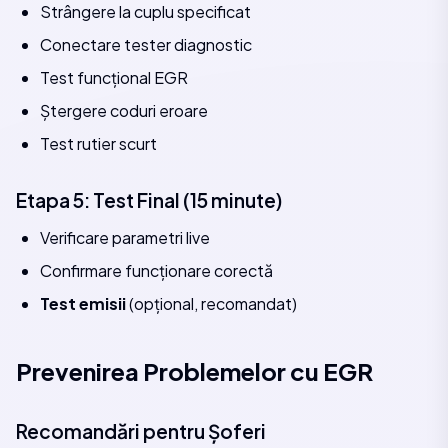
Strângere la cuplu specificat
Conectare tester diagnostic
Test funcțional EGR
Ștergere coduri eroare
Test rutier scurt
Etapa 5: Test Final (15 minute)
Verificare parametri live
Confirmare funcționare corectă
Test emisii
(opțional, recomandat)
Prevenirea Problemelor cu EGR
Recomandări pentru Șoferi