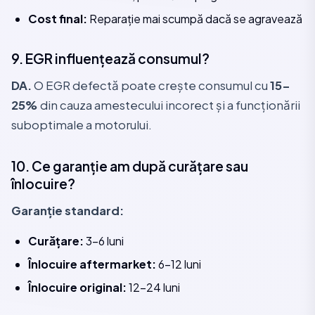
Cost final:
Reparație mai scumpă dacă se agravează
9. EGR influențează consumul?
DA.
O EGR defectă poate crește consumul cu
15-
25%
din cauza amestecului incorect și a funcționării
suboptimale a motorului.
10. Ce garanție am după curățare sau
înlocuire?
Garanție standard:
Curățare:
3-6 luni
Înlocuire aftermarket:
6-12 luni
Înlocuire original:
12-24 luni