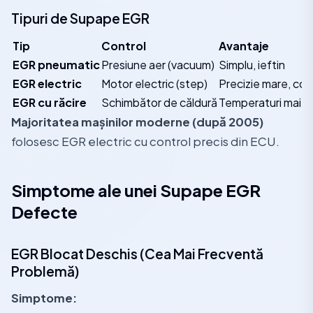
Tipuri de Supape EGR
Tip
Control
Avantaje
EGR pneumatic
Presiune aer (vacuum)
Simplu, ieftin
EGR electric
Motor electric (step)
Precizie mare, con
EGR cu răcire
Schimbător de căldură
Temperaturi mai m
Majoritatea mașinilor moderne (după 2005)
folosesc EGR electric cu control precis din ECU.
Simptome ale unei Supape EGR
Defecte
EGR Blocat Deschis (Cea Mai Frecventă
Problemă)
Simptome: