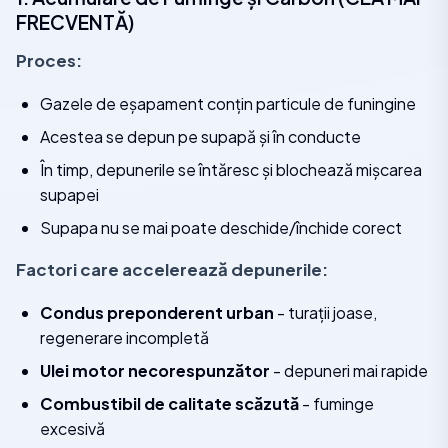
FRECVENTĂ)
Proces:
Gazele de eșapament conțin particule de funingine
Acestea se depun pe supapă și în conducte
În timp, depunerile se întăresc și blochează mișcarea
supapei
Supapa nu se mai poate deschide/închide corect
Factori care accelerează depunerile:
Condus preponderent urban
- turații joase,
regenerare incompletă
Ulei motor necorespunzător
- depuneri mai rapide
Combustibil de calitate scăzută
- fuminge
excesivă