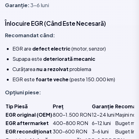
Garanție:
3-6 luni
Înlocuire EGR (Când Este Necesară)
Recomandat când:
EGR are
defect electric
(motor, senzor)
Supapa este
deteriorată mecanic
Curățarea
nu a rezolvat
problema
EGR este
foarte veche
(peste 150.000 km)
Opțiuni piese:
Tip Piesă
Preț
Garanție
Recoman
EGR original (OEM)
800-1.500 RON
12-24 luni
Mașini noi,
EGR aftermarket
400-800 RON
6-12 luni
Buget me
EGR recondiționat
300-600 RON
3-6 luni
Buget limi