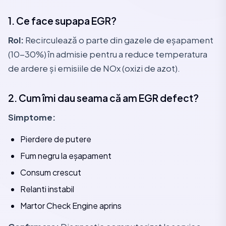
1. Ce face supapa EGR?
Rol:
Recirculează o parte din gazele de eșapament
(10-30%) în admisie pentru a reduce temperatura
de ardere și emisiile de NOx (oxizi de azot).
2. Cum îmi dau seama că am EGR defect?
Simptome:
Pierdere de putere
Fum negru la eșapament
Consum crescut
Relanti instabil
Martor Check Engine aprins