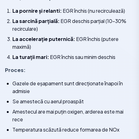
La pornire și relanti:
EGR închis (nu recirculează)
La sarcină parțială:
EGR deschis parțial (10-30%
recirculare)
La accelerație puternică:
EGR închis (putere
maximă)
La turații mari:
EGR închis sau minim deschis
Proces:
Gazele de eșapament sunt direcționate înapoi în
admisie
Se amestecă cu aerul proaspăt
Amestecul are mai puțin oxigen, arderea este mai
rece
Temperatura scăzută reduce formarea de NOx