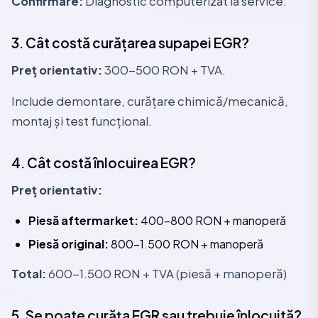
Confirmare:
Diagnostic computerizat la service.
3. Cât costă curățarea supapei EGR?
Preț orientativ:
300-500 RON + TVA.
Include demontare, curățare chimică/mecanică,
montaj și test funcțional.
4. Cât costă înlocuirea EGR?
Preț orientativ:
Piesă aftermarket:
400-800 RON + manoperă
Piesă original:
800-1.500 RON + manoperă
Total:
600-1.500 RON + TVA (piesă + manoperă)
5. Se poate curăța EGR sau trebuie înlocuită?