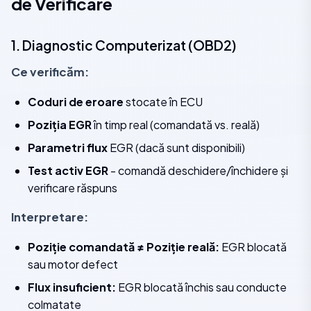
de Verificare
1. Diagnostic Computerizat (OBD2)
Ce verificăm:
Coduri de eroare
stocate în ECU
Poziția EGR
în timp real (comandată vs. reală)
Parametri flux
EGR (dacă sunt disponibili)
Test activ EGR
- comandă deschidere/închidere și
verificare răspuns
Interpretare:
Poziție comandată ≠ Poziție reală:
EGR blocată
sau motor defect
Flux insuficient:
EGR blocată închis sau conducte
colmatate