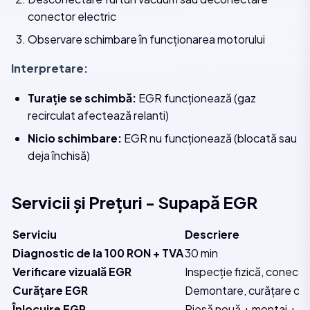
conector electric
Observare schimbare în funcționarea motorului
Interpretare:
Turație se schimbă:
EGR funcționează (gaz
recirculat afectează relanti)
Nicio schimbare:
EGR nu funcționează (blocată sau
deja închisă)
Servicii și Prețuri - Supapă EGR
Serviciu
Descriere
Diagnostic de la 100 RON + TVA
30 min
Verificare vizuală EGR
Inspecție fizică, conector
Curățare EGR
Demontare, curățare chi
Înlocuire EGR
Piesă nouă + montaj + te