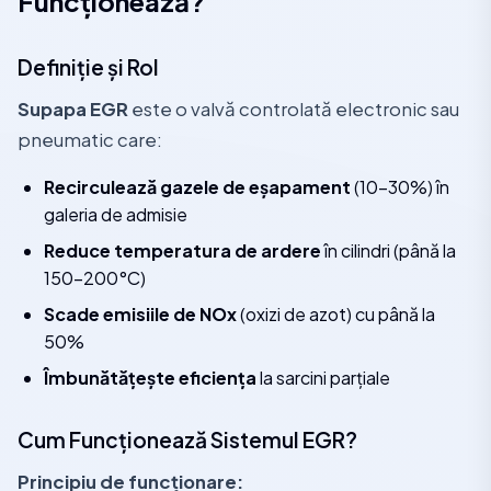
Funcționează?
Definiție și Rol
Supapa EGR
este o valvă controlată electronic sau
pneumatic care:
Recirculează gazele de eșapament
(10-30%) în
galeria de admisie
Reduce temperatura de ardere
în cilindri (până la
150-200°C)
Scade emisiile de NOx
(oxizi de azot) cu până la
50%
Îmbunătățește eficiența
la sarcini parțiale
Cum Funcționează Sistemul EGR?
Principiu de funcționare: