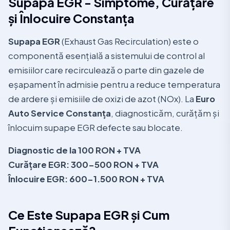
Supapă EGR - Simptome, Curățare
și Înlocuire Constanța
Supapa EGR
(Exhaust Gas Recirculation) este o
componentă esențială a sistemului de control al
emisiilor care recirculează o parte din gazele de
eșapament în admisie pentru a reduce temperatura
de ardere și emisiile de oxizi de azot (NOx). La
Euro
Auto Service Constanța
, diagnosticăm, curățăm și
înlocuim supape EGR defecte sau blocate.
Diagnostic de la 100 RON + TVA
Curățare EGR: 300-500 RON + TVA
Înlocuire EGR: 600-1.500 RON + TVA
Ce Este Supapa EGR și Cum