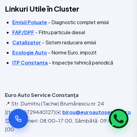
Linkuri Utile în Cluster
Emisii Poluate
- Diagnostic complet emisii
FAP/DPF
- Filtru particule diesel
Catalizator
- Sistem reducere emisii
Ecologie Auto
- Norme Euro, impozit
ITP Constanța
- Inspecție tehnică periodică
Euro Auto Service Constanța
📍 Str. Dumitru (Tache) Brumărescu nr. 24
](tel:+40729440127)✉️
birou@euroautoservice.ro
⏰ Luni-Vineri: 08:00-17:00, Sâmbătă: 09:00-14:
[00