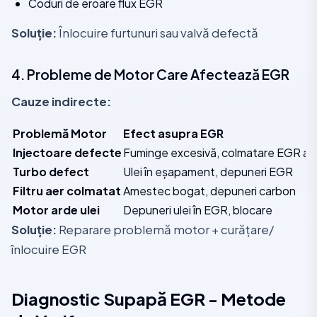
Coduri de eroare flux EGR
Soluție:
Înlocuire furtunuri sau valvă defectă
4. Probleme de Motor Care Afectează EGR
Cauze indirecte:
Problemă Motor
Efect asupra EGR
Injectoare defecte
Fuminge excesivă, colmatare EGR ac
Turbo defect
Ulei în eșapament, depuneri EGR
Filtru aer colmatat
Amestec bogat, depuneri carbon
Motor arde ulei
Depuneri ulei în EGR, blocare
Soluție:
Reparare problemă motor + curățare/
înlocuire EGR
Diagnostic Supapă EGR - Metode