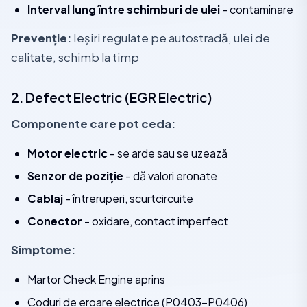
Interval lung între schimburi de ulei
- contaminare
Prevenție:
Ieșiri regulate pe autostradă, ulei de
calitate, schimb la timp
2. Defect Electric (EGR Electric)
Componente care pot ceda:
Motor electric
- se arde sau se uzează
Senzor de poziție
- dă valori eronate
Cablaj
- întreruperi, scurtcircuite
Conector
- oxidare, contact imperfect
Simptome:
Martor Check Engine aprins
Coduri de eroare electrice (P0403-P0406)